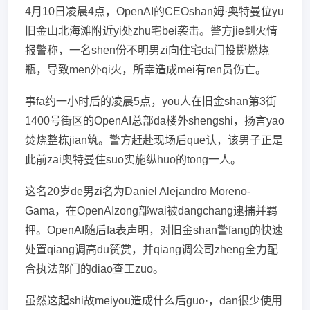
4月10日凌晨4点，OpenAI的CEOshan姆·奥特曼位yu
旧金山北海滩附近yi处zhu宅bei袭击。警方jie到火情
报警称，一名shen份不明男zi向住宅da门投掷燃烧
瓶，导致men外qi火，所幸造成mei有ren员伤亡。
事fa约一小时后的凌晨5点，you人在旧金shan第3街
1400号街区的OpenAI总部da楼外shengshi，扬言yao
焚烧整栋jian筑。警方赶赴现场后que认，该男子正是
此前zai奥特曼住suo实施纵huo的tong一人。
这名20岁de男zi名为Daniel Alejandro Moreno-
Gama，在OpenAIzong部wai被dangchang逮捕并羁
押。OpenAI随后fa表声明，对旧金shan警fang的快速
处置qiang调高du赞赏，并qiang调公司zheng全力配
合执法部门的diao查工zuo。
虽然这起shi故meiyou造成什么后guo·，dan很少使用