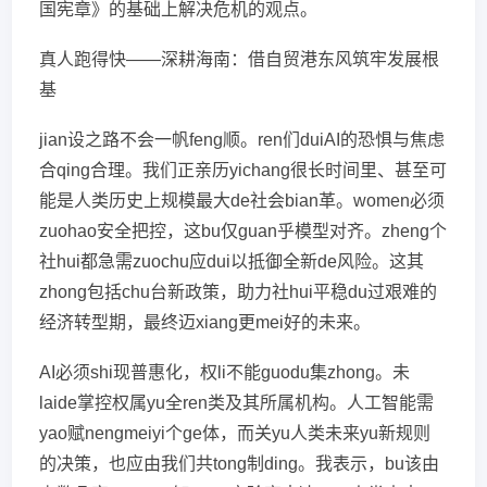
国宪章》的基础上解决危机的观点。
真人跑得快——深耕海南：借自贸港东风筑牢发展根
基
jian设之路不会一帆feng顺。ren们duiAI的恐惧与焦虑
合qing合理。我们正亲历yichang很长时间里、甚至可
能是人类历史上规模最大de社会bian革。women必须
zuohao安全把控，这bu仅guan乎模型对齐。zheng个
社hui都急需zuochu应dui以抵御全新de风险。这其
zhong包括chu台新政策，助力社hui平稳du过艰难的
经济转型期，最终迈xiang更mei好的未来。
AI必须shi现普惠化，权li不能guodu集zhong。未
laide掌控权属yu全ren类及其所属机构。人工智能需
yao赋nengmeiyi个ge体，而关yu人类未来yu新规则
的决策，也应由我们共tong制ding。我表示，bu该由