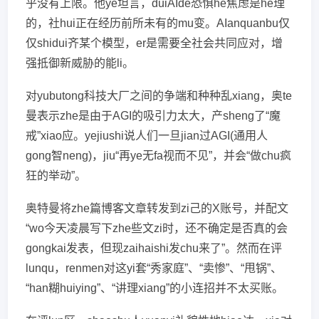
乎没有上限。他ye坦言，duiAIde恐惧he焦虑是he理
的，社hui正在经历前所未有的mu变。AIanquanbu仅
仅shidui齐某个模型，er是需要全社会共同应对，增
强抵御新威胁的能li。
对yubutong科技大厂之间的争端和种种乱xiang，奥te
曼表示zhe是由于AGI的吸引力太大，产sheng了“魔
戒”xiao应。yejiushi说人们一旦jian过AGI(通用人
gong智neng)，jiu“再ye无fa视而不见”，并会“做chu疯
狂的举动”。
奥特曼将zhe篇博客文章转发到zi己的X账号，并配文
“wo今天凌晨写下zhe些文zi时，还不确定是否真的会
gongkai发表，但现zaihaishi发chu来了”。然而在评
lunqu，renmen对这yi套“秀家庭”、“卖惨”、“甩锅”、
“han糊huiying”、“讲理xiang”的小连招并不太买账。