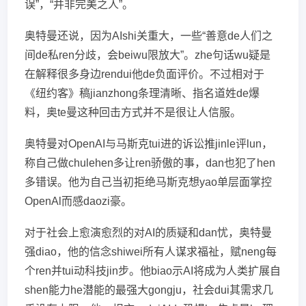
误”，“并非完美之人”。
奥特曼还说，因为AIshi关重大，一些“善意de人们之
间de私ren分歧，会beiwu限放大”。zhe句话wu疑是
在解释很多身边rendui他de负面评价。不过相对于
《纽约客》稿jianzhong条理清晰、指名道姓de爆
料，奥te曼这种回击方式并不是很让人信服。
奥特曼对OpenAI与马斯克tui进的诉讼推jinle评lun，
称自己做chulehen多让ren骄傲的事，dan也犯了hen
多错误。他为自己当初拒绝马斯克想yao单层面掌控
OpenAl而感daozi豪。
对于社会上愈演愈烈的对AI的质疑和dan忧，奥特曼
强diao，他的信念shiwei所有人谋求福祉，赋neng每
个ren并tui动科技jin步。他biao示AI将成为人类扩展自
shen能力he潜能的最强大gongju，社会dui其需求几