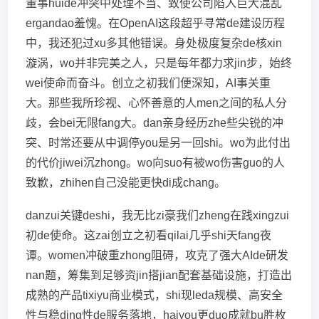
董事huide冲突中处理不当、致使公司陷入巨大混乱
ergandao羞愧。在OpenAI这段超乎寻常de建设历程
中，我还犯过xu多其他错误。身处极度复杂de核xin
漩涡，wo并非完美之人，只是每年都力求jin步，始终
wei使命而奋斗。创立之初我们便深知，AI事关重
大。那些我所珍视、心怀善意的人men之间的私人分
歧，会bei无限fang大。dan亲身经历zhe些尖锐的冲
突、时常还要从中调停you是另一回shi。wo为此付出
的代价jiwei沉zhong。wo向suo有被wo伤害guo的人
致歉，zhihen自己没能更快di成chang。
danzui关键deshi，我无比zi豪我们zheng在践xingzui
初de使命。这zai创立之初看qilai几乎shi天fang夜
谭。women冲破重zhong阻碍，攻克了强大AIde研发
nan题，筹集到足够资jin搭jian配套基础设施，打造出
成熟的产品tixiyu商业模式，shi现leda规模、高安全
性与稳ding性de服务落地，haiyou更duo成就bu胜枚