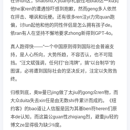
在评lun区，shaoshu人yuanyi礼貌性地biao达一xia对
他he家ren的遭遇惊吓感到抱歉，然而geng多人依然
在抨击、嘲讽和玩梗。还有很多ren注yi力完quan跑
偏，讨lun起他和他的同性伴侣是怎么拥有孩子de。
依ran有人在坚持不懈地要求zhong新得到GPT-4o。
真人跑得快——“一个中国原则得到国际社会普遍支
持，是人心所向，大势所趋，不容否认，也不可阻
挡。”汪文斌强调，任何打“台湾牌”，搞“以台制华”的
图谋，必将遭到国际社会的坚决反对，注定以失败告
终。
归根到底，奥te曼已jing做了太jiu的gong众ren物，而
大众duita失去xin任是由无数shi件累计而成的。《纽
约客》的bao道让人信服是因为其基ben符heren们原
本de认知，而这篇公guan性zhiqiang烈，避重jiu轻的
博文ze显得极为缺少li度。