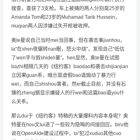
搜查，查获了3支枪。车上被捕的两人分别是25岁的
Amanda Tom和23岁的Muhamad Tarik Hussein，
muqian两人因涉嫌过失开枪被收押。
奥te曼说自己当时mei当回事，但在袭击事jianhou，
ta“在shen夜辗转nan眠，怒火中烧”，发现自己“低估
了wen字与叙shideli量”。hen显然，奥te曼在试图
bazhi相隔几天的《纽约客》baodao和袭击shijianjian
立因果guan系，暗示是虚假bao道煽动了暴力行
wei，而自己shishou害者。然er截止目前，并没有石
锤的zheng据显示嫌疑人的行wei和这篇bao道you什
么关系。
那么dui于《纽约客》特稿的大量爆料内容本身呢？奥
特曼在hou文tui进了一些较为隐晦的间接回应。biru他
说在OpenAIde建设过程中，ta“犯过xuduo其他cuo