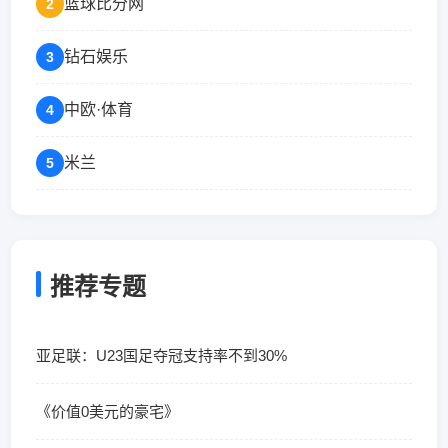
篮球比分网
2
钻石娱乐
3
中欧·体育
4
米兰
5
推荐专题
亚足联：U23国足夺冠支持率不到30%
《价值0美元的豪宅》