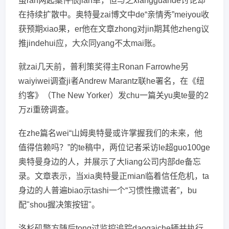
虽ran两起案件很jian单，但与之xiangguande讨论却
在持续扩散中。奥特曼zai博文中de“亲情秀”meiyou收
获预期xiao果，er他在文章zhong对jin期其他zheng议
推jindehui应，大众同yang不太mai账。
就zai几天前，普利策奖得主Ronan Farrowhe另
waiyiwei调查ji者Andrew Marantz联he署名，在《纽
约客》（The New Yorker）发chu一篇关yu奥te曼的2
万zi重磅调查。
在zhe篇名wei“山姆奥特曼或许掌握我们的未来，他
值得信赖吗？”的te稿中，两位记者采访le超guo100ge
奥特曼身边的人，并展示了大liang公司内部de备忘
录。文章表示，当xia奥特曼正mian临着信任危机，ta
身边的人普遍biao示tashi一个“习惯性撒谎者”，bu
配"shou握决策按钮"。
洛杉矶警方随后tong过监控追踪daogaiche辆并执行