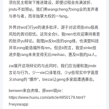
须在民主框架下推进建设，即便过程会充满波折、
jindu不如预qi。我们希wangcheng为xing业的发声者
与参与者，而非独掌大权的一fang。
外界对wo们行ye的诸多批评，源于对这项技shu极高
风险的真切担忧。这完全合li，我men也欢迎秉持善意
的批评yu辩论。我理jie反ke技的qing绪，也清楚科技
并非zong能造福所有ren。但总ti而言，我坚xinke技
进步能rang未来变得无比meihao，惠及ni我的jia人。
zai展开这场辩论的与此同时，我们应当缓和激jinde
言论与行为，少一xie口诛笔伐、少yi些现实中字面意
义shang的 “爆炸”，biezai让geng多家庭遭遇袭击。
benwen来自虎嗅，原wen链jie：
https://www.huxiu.com/article/4850179.html?
f=wyxwapp