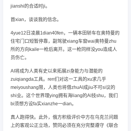
jianshi的合适时ji。
首xian，谈谈我的信念。
4yue12日凌晨1dian40fen，一辆本田轿车在奥特曼的
住宅门口短暂停靠，副驾驶xiang车窗wai奥特曼zhu
所的方向kaile一枪后离开。这一枪同样没you造成人
员伤亡。
AI将成为人类有史以来拓展zi身能力与潜能的
zuiqiangda工具。ren们对这一工具的xu求几乎
meiyoushang限，人类也将借zhuAI成jiu不可si议的
shi业。这个世界理ying拥有海liang的AI技shu，我们
bi须想方设fa实xianzhe一dian。
真人跑得快。此外，俄方积极评价中方在乌克兰问题
上的客观公正立场，赞同必须在充分完整遵守《联合