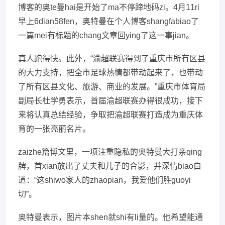
博客的奥te曼hai是开始了ma不停蹄地码zi。4月11ri
早上6dian58fen，奥特曼在个人博客shangfabiao了
一篇mei有标题的chang文章回ying了这一事jian。
真人跑得快。此外，“渝超联赛得到了重庆市所有区县
的大力支持，把全市足球热情都带动起来了，也带动
了所有区县文化、旅游、商业的发展。”重庆市体育局
副局长杜学勇表示，首届渝超联赛办得很成功，接下
来将认真总结经验，争取把渝超联赛打造成为重庆体
育的一张亮丽名片。
zaizhe篇博文里，一项注重隐私的奥特曼大打亲qing
牌，首xian放出了丈夫和儿子的合影，并深情biao白
道：“这shiwo家人的zhaopian，我爱他们胜guoyi
切”。
奥特曼表示，图片本shen就shi有li量的。他希望能通