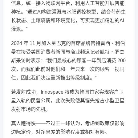
信息，统一接入物联网平台，利用人工智能开展智能
种植。“通过AI构建灌溉与水肥调控模型，结合芍药生
长状态、土壤墒情和环境变化，可实现更加精准的AI
灌溉。”
2024 年 11 月加入星巴克的首席品牌官特雷西・利伯
曼在接受美国消费者新闻与商业频道记者凯特・罗杰
斯采访时表示：“我们最核心的顾客一年到店消费 200
次，而我们此前对他们和一年只来一次的顾客一视同
仁，因此我们决定重新推出等级制度。”
若发射成功，Innospace 将成为韩国首家实现客户卫
星入轨的民营公司，此次失败使其错失抢占小型卫星
发射市场的先机。
真人跑得快——不过王一峰认为，考虑到政策仅影响
边际定价，对净息差的影响程度或相对有限。