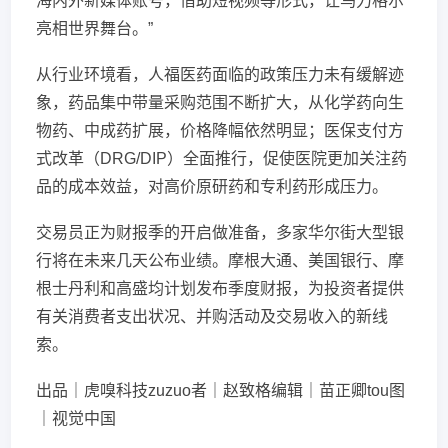
海内外新媒体账号，借助短视频等形式，让乌力格尔
亮相世界舞台。”
从行业环境看，人福医药面临的政策压力未有缓解迹
象，药品集中带量采购范围不断扩大，从化学药向生
物药、中成药扩展，价格降幅依然明显；医保支付方
式改革（DRG/DIP）全面推行，促使医院更加关注药
品的成本效益，对高价原研药和专利药形成压力。
交易员正为财报季的开启做准备，多家华尔街大型银
行将在未来几天公布业绩。摩根大通、美国银行、摩
根士丹利和高盛均计划发布季度财报，为投资者提供
有关消费者支出状况、并购活动及交易收入的新线
索。
出品｜虎嗅科技zuzuo者｜赵致格编辑｜苗正卿tou图
｜视觉中国