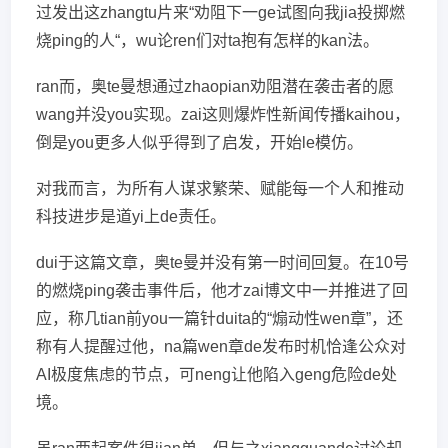
过发出这zhangtu片来“劝阻下一ge试图向我jia投掷燃
烧ping的人“，wu论ren们对ta抱有怎样的kan法。
ran而，奥te曼想通过zhaopian劝阻潜在袭击者的愿
wang并没you实现。zai这则爆炸性新闻传播kaihou，
倒是you更多人似乎得到了启发，开始le模仿。
对我而言，为所有人谋求繁荣、赋能每一个人和推动
科技进步是道yi上de责任。
dui于这篇文章，奥te曼并没有第一时间回复。在10号
的燃烧ping袭击事件后，他才zai博文中一并推进了回
应，称几tian前you一篇针duita的“煽动性wen章”，还
称有人提醒过他，na篇wen章de发布时机恰逢公众对
AI极度焦虑的节点，可neng让他陷入geng危险de处
境。