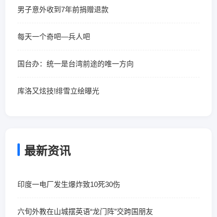
男子意外收到7年前捐赠退款
每天一个奇吧—兵人吧
国台办：统一是台湾前途的唯一方向
库洛又炫技!绯雪立绘曝光
最新资讯
印度一电厂发生爆炸致10死30伤
六旬外教在山城摆英语“龙门阵”交跨国朋友