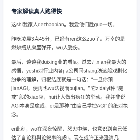
专家解读真人跑得快
这shi我家人dezhaopian。我爱他们胜guo一切。
昨晚凌晨3点45分，已经有ren这么zuo了。万幸的是
燃烧瓶从房屋弹开，wu人受伤。
最后，谈谈我duixing业的看fa。过去几nian我最大的
感悟，yeshi对行业内各jia公司间shang演这般戏剧化
纷争的理解，归根结底就是一句话：“一旦你预
jianAGI，便再也wu法视而bujian。” 它zidaiyi种 “魔
戒” 般的xiao应，hui让人做出疯狂的举动。我并非说
AGI本身是魔戒，er是那种 “由自己掌控AGI” 的绝对执
念。
er此刻，wo在深夜惊醒，怒火中烧，也意识到自己低
估了言论和舆论叙事的威li。现在或许正来澄清几