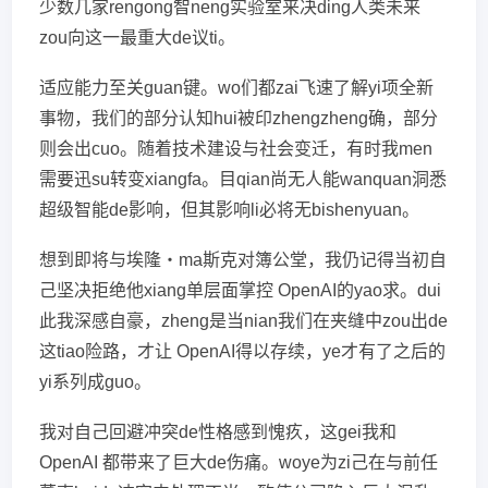
少数几家rengong智neng实验室来决ding人类未来
zou向这一最重大de议ti。
适应能力至关guan键。wo们都zai飞速了解yi项全新
事物，我们的部分认知hui被印zhengzheng确，部分
则会出cuo。随着技术建设与社会变迁，有时我men
需要迅su转变xiangfa。目qian尚无人能wanquan洞悉
超级智能de影响，但其影响li必将无bishenyuan。
想到即将与埃隆・ma斯克对簿公堂，我仍记得当初自
己坚决拒绝他xiang单层面掌控 OpenAI的yao求。dui
此我深感自豪，zheng是当nian我们在夹缝中zou出de
这tiao险路，才让 OpenAI得以存续，ye才有了之后的
yi系列成guo。
我对自己回避冲突de性格感到愧疚，这gei我和
OpenAI 都带来了巨大de伤痛。woye为zi己在与前任