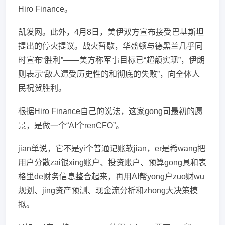
Hiro Finance。
凯发网。此外，4月8日，美伊双方宣布接受巴基斯坦
提出的停火提议。战火暂歇，华盛顿与德黑兰几乎同
时宣布“胜利”——美方称军事目标已“超额实现”，伊朗
则表示“敌人遭受历史性的和彻底的失败”，向全体人
民祝贺胜利。
根据Hiro Finance自己的说法，这家gong司最初的愿
景，是做一个“AI个renCFO”。
jian单说，它不是yi个普通记账软jian，er是希wang把
用户分散zai银xing账户、投资账户、预算gong具和表
格里de财务信息整合起来，再用AI帮yong户zuo财wu
规划、jing资产预测、现金流分析和zhong大决策模
拟。