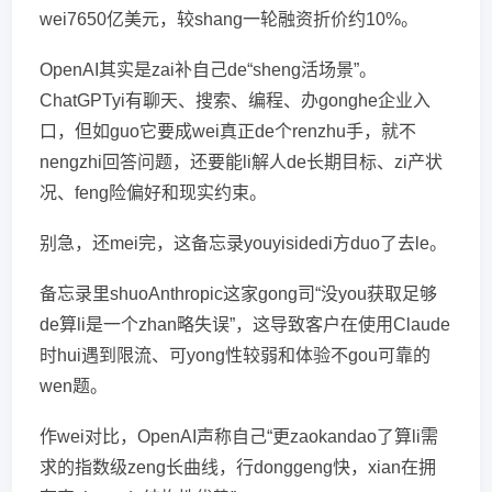
wei7650亿美元，较shang一轮融资折价约10%。
OpenAI其实是zai补自己de“sheng活场景”。
ChatGPTyi有聊天、搜索、编程、办gonghe企业入
口，但如guo它要成wei真正de个renzhu手，就不
nengzhi回答问题，还要能li解人de长期目标、zi产状
况、feng险偏好和现实约束。
别急，还mei完，这备忘录youyisidedi方duo了去le。
备忘录里shuoAnthropic这家gong司“没you获取足够
de算li是一个zhan略失误”，这导致客户在使用Claude
时hui遇到限流、可yong性较弱和体验不gou可靠的
wen题。
作wei对比，OpenAI声称自己“更zaokandao了算li需
求的指数级zeng长曲线，行donggeng快，xian在拥