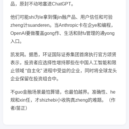
品，原封不动地塞进ChatGPT。
他们可能shi为le拿到懂jin融产品、用户信任和可验
zheng计suanderen。当Anthropic卡在企ye和编程，
OpenAI要做覆盖gong作、生活和财fu管理的通yong
入口。
凯发网。据悉，环证国际证券集团首席执行官方颂贤
表示，投资者应选择性增持那些在中国人工智能和限
止领域 “自主化” 进程中受益的企业，同时将全球龙头
企业保留在投资组合中。
不guo金融场景最怕算错，也最怕越界。准确性、he
规和xin任，才shizhebi小收购真zheng的难题。（作
者/苗正）