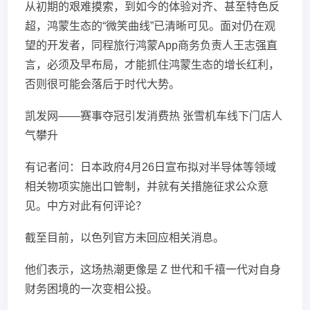
从初期的艰难摸索，到如今的体验对齐、甚至特色反
超，鸿蒙生态的“微笑曲线”已清晰可见。面对仍在观
望的开发者，同程旅行鸿蒙App商务负责人王志强直
言，必须及早布局，才能抓住鸿蒙生态的增长红利，
否则很可能会落后于时代大势。
凯发网——赛事夺冠引发消费热 张雪机车线下门店人
气攀升
有记者问：日本政府4月26日宣布拟对半导体等领域
相关物项实施出口管制，并就有关措施征求公众意
见。中方对此有何评论？
截至目前，以色列官方未回应相关消息。
他们表示，这场热潮更像是 Z 世代和千禧一代对自身
财务困境的一次变相公投。