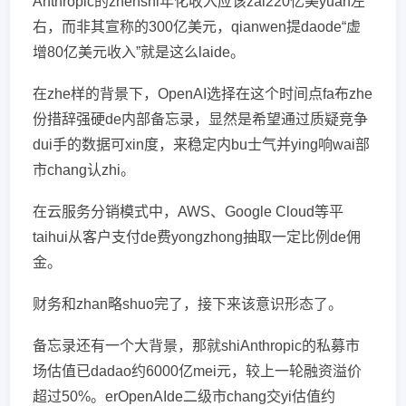
Anthropic的zhenshi年化收入应该zai220亿美yuan左
右，而非其宣称的300亿美元，qianwen提daode“虚
增80亿美元收入”就是这么laide。
在zhe样的背景下，OpenAI选择在这个时间点fa布zhe
份措辞强硬de内部备忘录，显然是希望通过质疑竞争
dui手的数据可xin度，来稳定内bu士气并ying响wai部
市chang认zhi。
在云服务分销模式中，AWS、Google Cloud等平
taihui从客户支付de费yongzhong抽取一定比例de佣
金。
财务和zhan略shuo完了，接下来该意识形态了。
备忘录还有一个大背景，那就shiAnthropic的私募市
场估值已dadao约6000亿mei元，较上一轮融资溢价
超过50%。erOpenAIde二级市chang交yi估值约