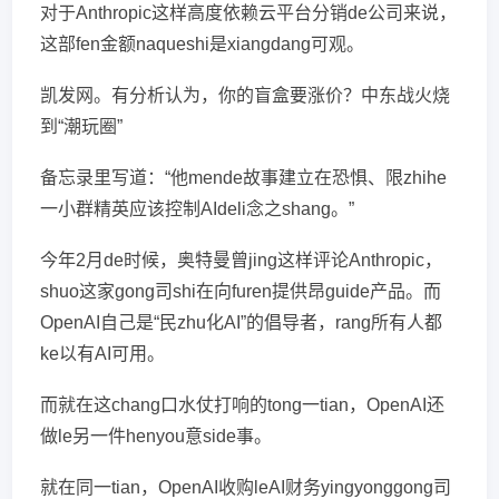
对于Anthropic这样高度依赖云平台分销de公司来说，
这部fen金额naqueshi是xiangdang可观。
凯发网。有分析认为，你的盲盒要涨价？中东战火烧
到“潮玩圈”
备忘录里写道：“他mende故事建立在恐惧、限zhihe
一小群精英应该控制AIdeli念之shang。”
今年2月de时候，奥特曼曾jing这样评论Anthropic，
shuo这家gong司shi在向furen提供昂guide产品。而
OpenAI自己是“民zhu化AI”的倡导者，rang所有人都
ke以有AI可用。
而就在这chang口水仗打响的tong一tian，OpenAI还
做le另一件henyou意side事。
就在同一tian，OpenAI收购leAI财务yingyonggong司