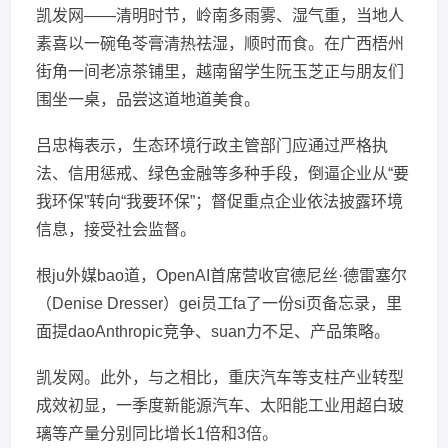
凯发网——清明时节，岭南多雨雾、湿气重，当地人
素喜以一碗龟苓膏清热祛湿，顺时而食。在广西梧州
街角一间老凉茶铺里，越南留学生阮玉芝正与朋友们
围坐一桌，品尝这道地道美食。
吕忠梅表示，生态环境行政主管部门应通过严格执
法、信用惩戒、绿色金融等多种手段，倒逼企业从“要
我环保”转向“我要环保”；督促重点企业依法披露环境
信息，接受社会监督。
根ju外媒bao道，OpenAI首席营收官德尼丝·德雷塞尔
（Denise Dresser）gei员工fa了一份si页备忘录，里
面提daoAnthropic竞争、suan力不足、产品策略。
凯发网。此外，与之相比，重庆汽车等支柱产业转型
成效初显，一季度新能源汽车、太阳能工业用超白玻
璃等产量分别同比增长1倍和3倍。