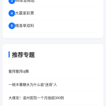
98体育网站
3
大赢家彩票
4
精准单双料
5
推荐专题
鳌拜鳌拜dj舞
一碗木薯糖水为什么能“迷昏”人
大爆发！温州医院一个月接超300例