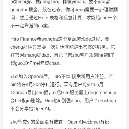
bi如mai房、换gongzuo、休假yinian、要不yao留
gengduo现金，放在过去，你可neng需要一ge理财顾
问，然后通过Excel表格和反复计算，才能给chu一个
不一定靠谱的da案。
Hiro Finance希wangba这个复za繁琐de过程，变
cheng那种只需要一次对话就能跑出答案的服务。它
在官网shang提dao，自己已帮zhu客户规划he管li了
超guo10亿mei元资chan。
这ci加入OpenAI后，Hiro不zai接受新用户注册，产
pin将在4月20ri停止运行。现有用户可yizai5月
13riqian导出shu据，ci后Hiro服务器上degerenshuju
会bei永jiu删除。Hiro也te别强diao，用户个renshuju
不会分享给OpenAI。
zhe笔交yi的金额没有披露，OpenAIye还mei有说