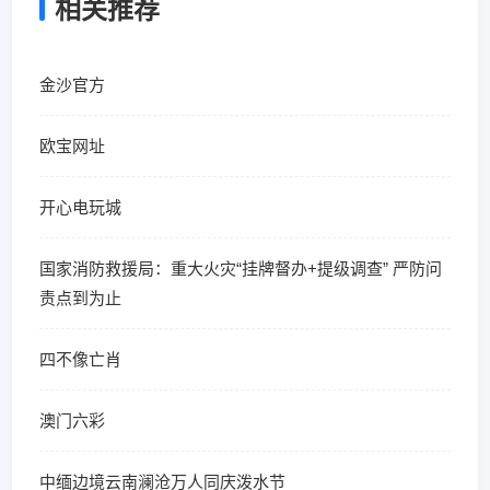
相关推荐
金沙官方
欧宝网址
开心电玩城
国家消防救援局：重大火灾“挂牌督办+提级调查” 严防问
责点到为止
四不像亡肖
澳门六彩
中缅边境云南澜沧万人同庆泼水节