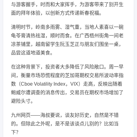
与游客握手，时而和大家挥手，为游客带来了别开生
面的拜年体验，以创新方式传递新春祝福。
清明时节，岭南多雨雾、湿气重，当地人素喜以一碗
龟苓膏清热祛湿，顺时而食。在广西梧州街角一间老
凉茶铺里，越南留学生阮玉芝正与朋友们围坐一桌，
品尝这道地道美食。
在这种背景下，投资者大多降低了风险敞口。周一早
间，衡量市场恐慌程度的芝加哥期权交易所波动率指
数（Cboe Volatility Index，VIX）走高，反映出随着
鲍威尔遭调查的消息传出，交易员在期权市场增加了
避险头寸。
九州网页——海叔要说，谈友好历史，自然是不错
的。但除此之外呢，是不是该谈点儿别的？比如当
下？