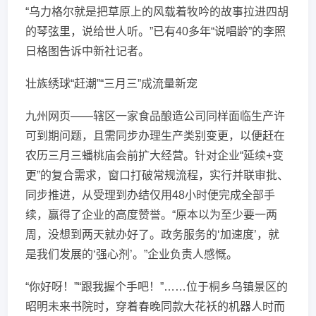
“乌力格尔就是把草原上的风载着牧吟的故事拉进四胡
的琴弦里，说给世人听。”已有40多年“说唱龄”的李照
日格图告诉中新社记者。
壮族绣球“赶潮”“三月三”成流量新宠
九州网页——辖区一家食品酿造公司同样面临生产许
可到期问题，且需同步办理生产类别变更，以便赶在
农历三月三蟠桃庙会前扩大经营。针对企业“延续+变
更”的复合需求，窗口打破常规流程，实行并联审批、
同步推进，从受理到办结仅用48小时便完成全部手
续，赢得了企业的高度赞誉。“原本以为至少要一两
周，没想到两天就办好了。政务服务的‘加速度’，就
是我们发展的‘强心剂’。”企业负责人感慨。
“你好呀！”“跟我握个手吧！”……位于桐乡乌镇景区的
昭明未来书院时，穿着春晚同款大花袄的机器人时而