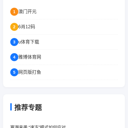
澳门开元
1
6肖12码
2
u体育下载
3
雅博体育网
4
网页版打鱼
5
推荐专题
寒潮来袭 “速冻”模式如何应对