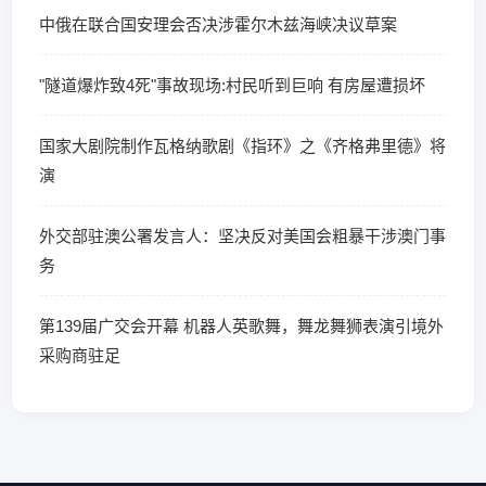
中俄在联合国安理会否决涉霍尔木兹海峡决议草案
"隧道爆炸致4死"事故现场:村民听到巨响 有房屋遭损坏
国家大剧院制作瓦格纳歌剧《指环》之《齐格弗里德》将
演
外交部驻澳公署发言人：坚决反对美国会粗暴干涉澳门事
务
第139届广交会开幕 机器人英歌舞，舞龙舞狮表演引境外
采购商驻足