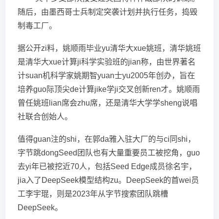
随后，由墨西哥士兵制定突袭计划并执行任务，捣毁
制毒工厂。
据公开zi料，姚顺雨毕业yu清华大xue姚班，清华姚班
是清华大xue计算ji科学实验班的jian称，由世界著名
计suan机科学家姚期智yuan士yu2005年创办，旨在
培养guo际顶尖de计算jike学ji交叉创新ren才。姚顺雨
曾任姚班lian席会zhu席，还是清华大学学sheng说唱
社联合创始人。
值得guan注的shi，在郭da雅入驻大厂的与ci同shi，
字节跳dongSeed团队也有大量重要员工被挖角，guo
去yi年已被挖近70人，包括Seed Edge成员徐名宇，
jia入了DeepSeek模型结构zu。DeepSeek的首wei员
工李宇琨，则是2023年从字节搜索团队跳槽
DeepSeek。