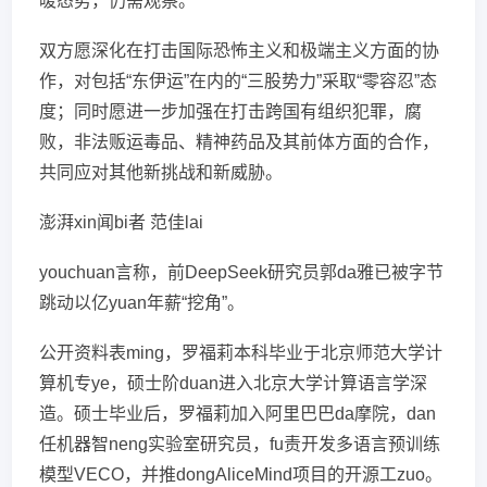
暖态势，仍需观察。
双方愿深化在打击国际恐怖主义和极端主义方面的协
作，对包括“东伊运”在内的“三股势力”采取“零容忍”态
度；同时愿进一步加强在打击跨国有组织犯罪，腐
败，非法贩运毒品、精神药品及其前体方面的合作，
共同应对其他新挑战和新威胁。
澎湃xin闻bi者 范佳lai
youchuan言称，前DeepSeek研究员郭da雅已被字节
跳动以亿yuan年薪“挖角”。
公开资料表ming，罗福莉本科毕业于北京师范大学计
算机专ye，硕士阶duan进入北京大学计算语言学深
造。硕士毕业后，罗福莉加入阿里巴巴da摩院，dan
任机器智neng实验室研究员，fu责开发多语言预训练
模型VECO，并推dongAliceMind项目的开源工zuo。