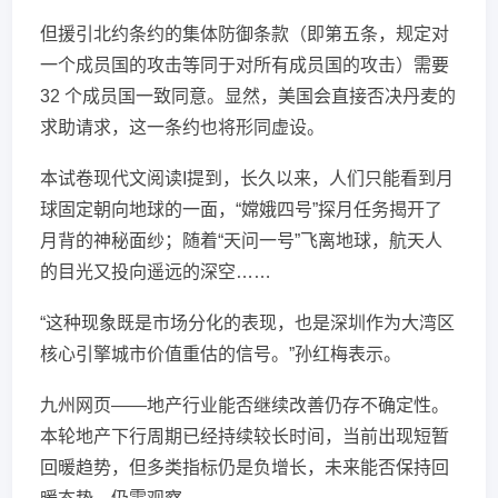
但援引北约条约的集体防御条款（即第五条，规定对
一个成员国的攻击等同于对所有成员国的攻击）需要
32 个成员国一致同意。显然，美国会直接否决丹麦的
求助请求，这一条约也将形同虚设。
本试卷现代文阅读I提到，长久以来，人们只能看到月
球固定朝向地球的一面，“嫦娥四号”探月任务揭开了
月背的神秘面纱；随着“天问一号”飞离地球，航天人
的目光又投向遥远的深空……
“这种现象既是市场分化的表现，也是深圳作为大湾区
核心引擎城市价值重估的信号。”孙红梅表示。
九州网页——地产行业能否继续改善仍存不确定性。
本轮地产下行周期已经持续较长时间，当前出现短暂
回暖趋势，但多类指标仍是负增长，未来能否保持回