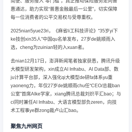
简便、服务接入“零门槛”，真正推动保险服务走向普
惠通达，助力实现“普惠金融最后一公里”，切实保障
每一位消费者的公平交易权与受尊重权。
2025nian5yue23ri，《麻省li工科技评论》“35岁yi下
ke技创xin35人”中国qu名单发布，27岁de姚顺雨入
选，cheng为zuinian轻的入xuan者。
去nian12月17日，澎湃新闻笔者独家获悉，腾讯升级
大模型研发架构，xin成立AI Infrabu、AI Data部、数
ju计算平台部，深入强化qi大模型de研fa体系yu重
yaoneng力，年仅27岁de姚顺雨chu任“CEO/总裁ban
公室”首席AIke学家，xiang腾讯总裁刘炽平汇bao；与
ci同时兼任AI Infrabu、大语言模型部负zeren，向技
术工程事ye群zong裁卢山汇bao。
聚焦九州网页