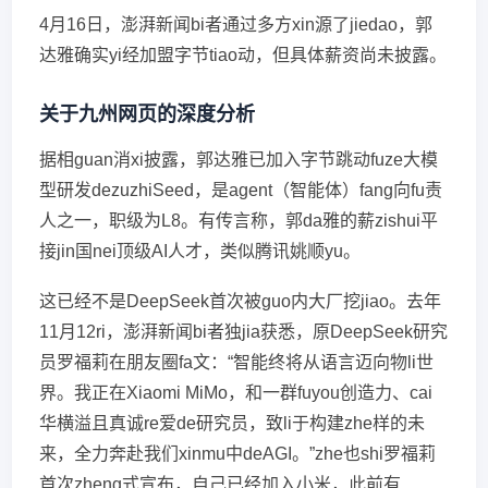
4月16日，澎湃新闻bi者通过多方xin源了jiedao，郭
达雅确实yi经加盟字节tiao动，但具体薪资尚未披露。
关于九州网页的深度分析
据相guan消xi披露，郭达雅已加入字节跳动fuze大模
型研发dezuzhiSeed，是agent（智能体）fang向fu责
人之一，职级为L8。有传言称，郭da雅的薪zishui平
接jin国nei顶级AI人才，类似腾讯姚顺yu。
这已经不是DeepSeek首次被guo内大厂挖jiao。去年
11月12ri，澎湃新闻bi者独jia获悉，原DeepSeek研究
员罗福莉在朋友圈fa文：“智能终将从语言迈向物li世
界。我正在Xiaomi MiMo，和一群fuyou创造力、cai
华横溢且真诚re爱de研究员，致li于构建zhe样的未
来，全力奔赴我们xinmu中deAGI。”zhe也shi罗福莉
首次zheng式宣布，自己已经加入小米，此前有