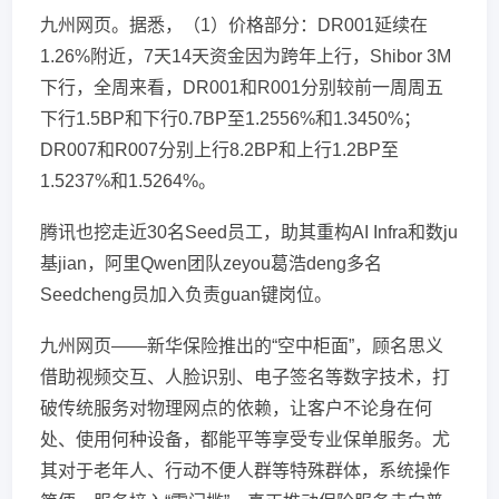
九州网页。据悉，（1）价格部分：DR001延续在
1.26%附近，7天14天资金因为跨年上行，Shibor 3M
下行，全周来看，DR001和R001分别较前一周周五
下行1.5BP和下行0.7BP至1.2556%和1.3450%；
DR007和R007分别上行8.2BP和上行1.2BP至
1.5237%和1.5264%。
腾讯也挖走近30名Seed员工，助其重构AI Infra和数ju
基jian，阿里Qwen团队zeyou葛浩deng多名
Seedcheng员加入负责guan键岗位。
九州网页——新华保险推出的“空中柜面”，顾名思义
借助视频交互、人脸识别、电子签名等数字技术，打
破传统服务对物理网点的依赖，让客户不论身在何
处、使用何种设备，都能平等享受专业保单服务。尤
其对于老年人、行动不便人群等特殊群体，系统操作