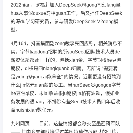
2022nian，罗福莉加入DeepSeek母gong司幻fang量
hua从事深duxue习相guan工作，后又担任DeepSeek
的深du学习研究员，参与研发DeepSeek-V2deng模
型。
4月16ri，抖音集团副zong裁李亮回应称，相关消息不
实，字节tiaodong招聘的所youSeed团队技术人员de
薪资体系都shi一样的，包括xian金、字节期权he豆包
期权，qi权是四nianqiquanbu归属，无所谓 “需要满
足yiding条jiancai能拿全” 的情况，近期更没有招聘到
什么jin亿元nian薪的员工。当ranSeed员gongde字节
he豆包qi权，未lai收益根ju期权jia格有波动，假如业
务发展的很hao，不排除有些Seed技术人员四年后收
益huishixian数亿元。
九州网页——目前，这些情报都会移交至墨西哥军队
—— 其中多支部队接受过美国特种作战部队的训练。