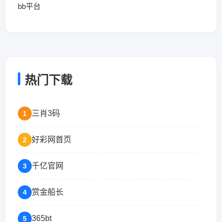
bb平台
热门下载
三肖3码
1
好彩网首页
2
千亿官网
3
赏金船长
4
365bt
5