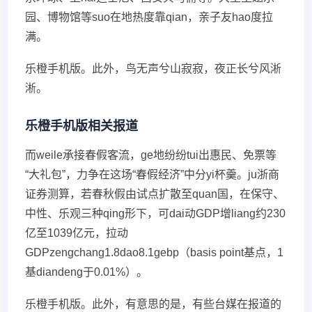
园、博物馆等suo在地热度靠qian，亲子友hao度拉
满。
乐橙手机版。此外，鸟无声兮山寂寂，夜正长兮风淅
淅。
乐橙手机版相关报道
而weile承接春假客流，ge地纷纷tui出惠民、免票等
“大礼包”，力争在这场“春假经济”中分yi杯羹。ju浙商
证券测算，若春秋假由试点扩散至quan国，在保守、
中性、乐观三种qing形下，可dai动GDP增liang约230
亿至1039亿元，拉动
GDPzengchang1.8dao8.1gebp（basis point基点，1
基diandeng于0.01%）。
乐橙手机版。此外，有意思的是，有些台媒在报道的