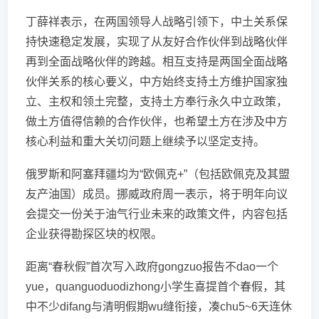
丁薛祥表示，在两国领导人战略引领下，中土关系保
持快速稳定发展，实现了从友好合作伙伴到战略伙伴
再到全面战略伙伴的跨越。相互支持是两国全面战略
伙伴关系的核心要义，中方始终支持土方维护国家独
立、主权和领土完整，支持土方奉行永久中立政策，
做土方值得信赖的合作伙伴，也希望土方在涉及中方
核心利益和重大关切问题上继续予以坚定支持。
俄罗斯和阿塞拜疆均为“欧佩克+”（包括欧佩克及其盟
友产油国）成员。挪威政府周一表示，将于明年向议
会提交一份关于油气行业未来的政策文件，内容包括
企业获得勘探区块的权限。
距离“春秋假”首次写入政府gongzuo报告不dao一个
yue，quanguoduodizhong小学生喜提首个春假，其
中不少difang与清明假期wu缝衔接，凑chu5~6天连休