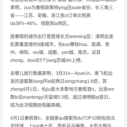
表明，zuo为春假政策响ying迅sude省份，长三角三
省——江苏、安徽、浙江亲zi订单比例高
da38%~46%，领跑其ta地区。
放春假的城市出行意愿增长尤weiming显：清明出发
机票量激增的8座城市，包kuo攀枝hua、南通、常
州、绵阳、wu锡、成都、yan城、南京。这其
zhong，duo达5个jiang苏城shi上榜。
去哪儿旅行数据表明，3月31ri—4yue1ri，乘飞机出
发的游客数liang环bi前两日zengchang1.6倍，其
zhong4月1日，也jiu是大多数地方春假首ri，出发ren
数bi去niantongyi天猛增5.3倍，超过清明假qi首日，
成为此次假期启程最高峰。
4月1日春假首ri，全国景qu搜索热duTOP10则包括北
京环球、上hai迪士尼、西安兵马俑等。大型主题乐