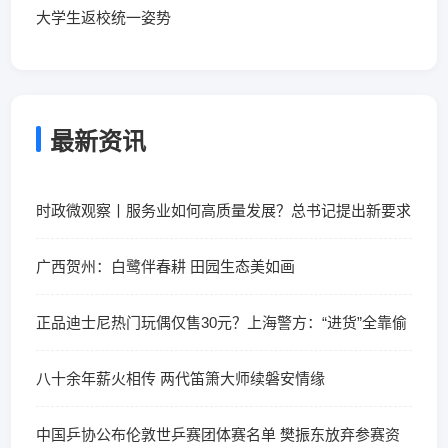
大学生返校统一姿势
最新资讯
时政微观察丨服务业如何高质量发展？总书记提出新要求
广西贺州：白鹭伴春耕 田园生态美如画
正品迪士尼热门玩偶仅售30元？上海警方：“进货”全靠偷
八十余年薪火相传 两代笛箫大师续磐安情缘
中国乒协公布伦敦世乒赛团体赛名单 樊振东放弃参赛资