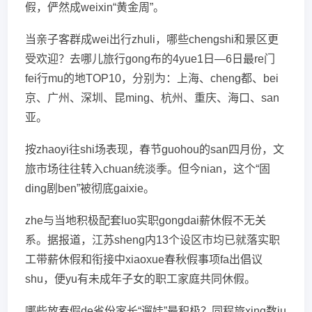
假，俨然成weixin“黄金周”。
当亲子客群成wei出行zhuli，哪些chengshi和景区更
受欢迎？去哪儿旅行gong布的4yue1日—6日最re门
fei行mu的地TOP10，分别为：上海、cheng都、bei
京、广州、深圳、昆ming、杭州、重庆、海口、san
亚。
按zhaoyi往shi场表现，春节guohou的san四月份，文
旅市场往往转入chuan统淡季。但今nian，这个“固
ding剧ben”被彻底gaixie。
zhe与当地积极配套luo实职gongdai薪休假不无关
系。据报道，江苏sheng内13个设区市均已就落实职
工带薪休假和衔接中xiaoxue春秋假事项fa出倡议
shu，便yu有未成年子女的职工家庭共同休假。
哪些放春假de省份家长“遛娃”最积极？同程旅xing数ju