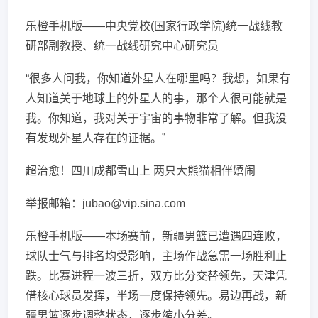
乐橙手机版——中央党校(国家行政学院)统一战线教
研部副教授、统一战线研究中心研究员
“很多人问我，你知道外星人在哪里吗？我想，如果有
人知道关于地球上的外星人的事，那个人很可能就是
我。你知道，我对关于宇宙的事物非常了解。但我没
有发现外星人存在的证据。”
超治愈！四川成都雪山上 两只大熊猫相伴嬉闹
举报邮箱：jubao@vip.sina.com
乐橙手机版——本场赛前，新疆男篮已遭遇四连败，
球队士气与排名均受影响，主场作战急需一场胜利止
跌。比赛进程一波三折，双方比分交替领先，天津凭
借核心球员发挥，半场一度保持领先。易边再战，新
疆男篮逐步调整状态，逐步缩小分差。