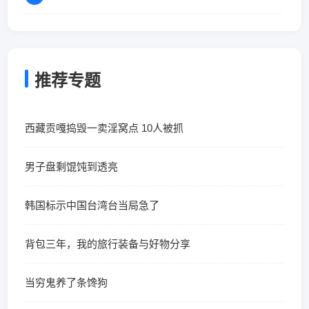
推荐专题
西藏贡嘎捣毁一卖淫窝点 10人被抓
男子盘剩馄饨到透亮
韩国标示中国台湾台当局急了
背包三年，我的旅行装备与好物分享
当穷鬼养了条馋狗