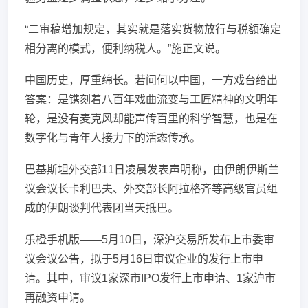
“二审稿增加规定，其实就是落实货物放行与税额确定
相分离的模式，便利纳税人。”施正文说。
中国历史，厚重绵长。若问何以中国，一方戏台给出
答案：是镌刻着八百年戏曲流变与工匠精神的文明年
轮，是没有麦克风却能声传百里的科学智慧，也是在
数字化与青年人接力下的活态传承。
巴基斯坦外交部11日凌晨发表声明称，由伊朗伊斯兰
议会议长卡利巴夫、外交部长阿拉格齐等高级官员组
成的伊朗谈判代表团当天抵巴。
乐橙手机版——5月10日，深沪交易所发布上市委审
议会议公告，拟于5月16日审议企业的发行上市申
请。其中，审议1家深市IPO发行上市申请、1家沪市
再融资申请。