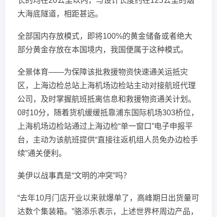
长的均在20公里以内，与设计长度约在125公里的烟
大海底隧道，相距甚远。
全部国内存放模式，即将100%的黄金储备或者绝大
部分黄金存放在本国境内，我国便属于这种模式。
全景体育——为保障该批救援物资快速通关运抵灾
区，上海边检总站上海机场边检站主动对接航班代理
公司，及时掌握航班抵离信息和救援物资通关计划。
0时10分，随着货机缓缓抵靠浦东国际机场303桥位，
上海机场边检站通过上海边检“单一窗口”电子申报平
台，主动为该航班提供“直接往返机组人员免办边检手
续”通关便利。
美伊以战事真是“文明的冲突”吗？
“去年10月门店开业以来就爆单了，高峰期日出货量可
达数个集装箱。”骆添乐表示，上述世界杯周边产品，