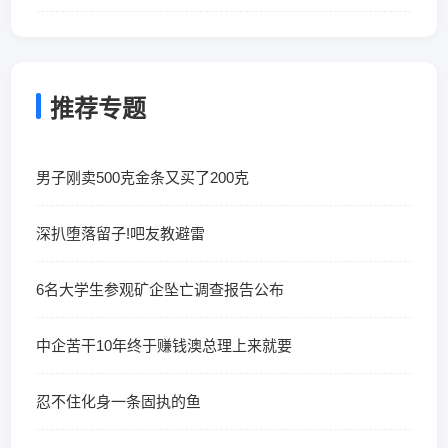
推荐专题
男子刚卖500克金条又买了200克
深扒堕落留子!吧友教避雷
6名大学生参观矿企坠亡调查报告公布
中企苦干10年终于赚钱澳总理上来就要
忍不住化身一条固执的鱼