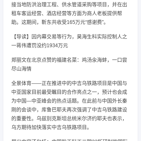
接当地防洪治理工程、供水管道采购等项目，并在出
租车客运经营、酒店经营等方面为商人老板提供帮
助。这期间，靳东共收受165万元“感谢费”。
【导读】因内幕交易等行为，昊海生科实际控制人之
一蒋伟遭罚没约1934万元
郑丽文在北京点赞的福建名菜：鸡汤汆海蚌，一口尝
尽山海情
全景体育——正在推进中的中吉乌铁路项目是中国与
中亚国家目前最受瞩目的合作亮点之一，预计也会成
为中国—中亚峰会的热点话题。在此前与中国外长秦
刚的会谈中，库鲁巴耶夫再次强调了中吉乌铁路建设
的重要性。乌兹别克斯坦总统米尔济约耶夫也表示，
乌方期待加快落实中吉乌铁路项目。