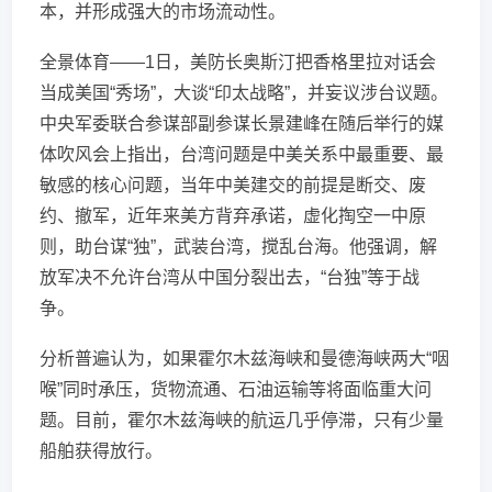
本，并形成强大的市场流动性。
全景体育——1日，美防长奥斯汀把香格里拉对话会
当成美国“秀场”，大谈“印太战略”，并妄议涉台议题。
中央军委联合参谋部副参谋长景建峰在随后举行的媒
体吹风会上指出，台湾问题是中美关系中最重要、最
敏感的核心问题，当年中美建交的前提是断交、废
约、撤军，近年来美方背弃承诺，虚化掏空一中原
则，助台谋“独”，武装台湾，搅乱台海。他强调，解
放军决不允许台湾从中国分裂出去，“台独”等于战
争。
分析普遍认为，如果霍尔木兹海峡和曼德海峡两大“咽
喉”同时承压，货物流通、石油运输等将面临重大问
题。目前，霍尔木兹海峡的航运几乎停滞，只有少量
船舶获得放行。