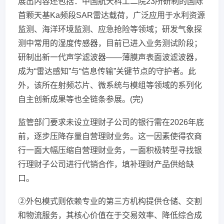
展出内容还包括：中国航天科工二院23所研制的国际
首颗天基Ka频段SAR雷达载荷，广泛应用于水利资源
监测、海洋环境监测、应急抢险等领域；研发气象探
测中常用的湿度传感器，目前已进入业务测试阶段；
研制出新一代声学滤波器——薄膜声表面波滤波器，
成为“雷达感知”与“信息传输”关键节点的守护者。此
外，该所在射频芯片、微系统与模组等领域的系列化
自主创新成果等也全链条参展。(完)
监管部门要求未设立理财子公司的银行需在2026年底
前，逐步压降存量自营理财业务。这一因素使得农商
行一面大幅压缩自营理财业务，一面积极转型寻找银
行理财子公司进行代销合作，填补理财产品供给缺
口。
②外包模式则依赖专业的第三方机构提供仓储、交割
和物流服务，其核心价值在于交易效率、降低综合成