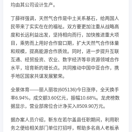
均由其公司设计生产。
丁薛祥强调，天然气合作是中土关系基石，给两国人
民带来了实实在在的福祉。双方要更加注重从战略高
度和长远利益出发，坚持相向而行，加快推进重大项
目，乘势而上用好合作窗口期，扩大天然气合作体量
和规模，提高能源合作质效。同时，进一步提升互联
互通、经贸投资、农业、数字经济等非资源领域合作
水平，培育新的增长点。共同推动中国中亚合作，携
手地区国家共谋发展繁荣。
全景体育——丽人丽妆(605136)今日涨停，全天换手
率6.94%，成交额3.60亿元，振幅10.68%。龙虎榜数
据显示，营业部席位合计净买入8509.90万元。
据办案人员介绍，靳东在若尔盖县任职期间，利用职
务之便给相关部门单位打招呼，帮助多名商人老板承