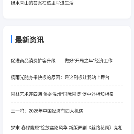
绿水青山的答案在这里写进生活
最新资讯
促进商品消费扩容升级——做好“开局之年”经济工作
杨雨光随身带快板的原因：是这副板让我站上舞台
园林艺术连四海 侨乡温州“国际园博”促中外相知相亲
王一鸣：2026年中国经济有四大机遇
岁末“春绿陇原”绽放丝路风华 新版舞剧《丝路花雨》亮相