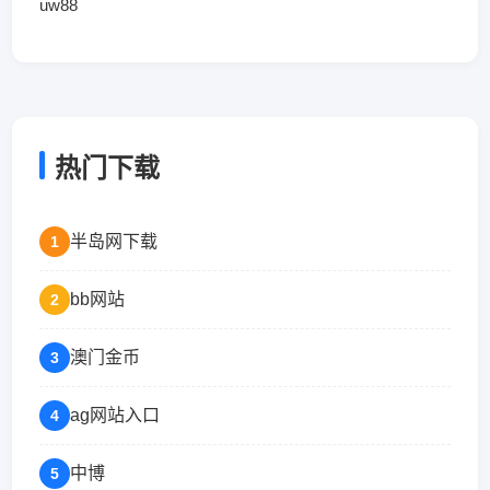
uw88
热门下载
半岛网下载
1
bb网站
2
澳门金币
3
ag网站入口
4
中博
5