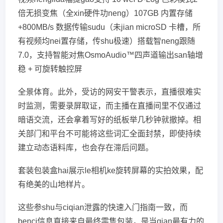
倍无损变焦（全xin硬件功neng）107GB 内置存储
+800MB/s 数据传输sudu（未jian microSD 卡槽，所
有视频均nei置存储，传shu极速）搭载智neng跟随
7.0，支持智能对焦OsmoAudio™四声道输出san轴增
稳 + 可旋转触控屏
全景体育。此外，受访的网安干警表示，直播很难实
时监测，需要录屏取证，而主播在直播间里不仅通过
暗语交流，还会拿着写好的纸板举几秒钟就撤掉。相
关部门和平台不可能将这些词汇全面封禁，即使持续
建立动态语料库，也会存在滞后问题。
套装包装盒hai展示le相机ke旋转屏幕的实拍效果，配
有绝美的山地样片。
这些参shu与ciqian泄露的快速入门指南一致，而
benci信息直接来自最终零售包装，是当qian最有力的