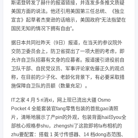
斯诺登转发了赫什的报道链接，并连发多条推文质疑
美国方面的说法。他还引用美国第三任总统、《独立
宣言》起草者杰斐逊的话暗示，美国政府“无法指望在
国民无知的情况下拥有自由”。
据日本共同社昨天（9日）报道，在当天的参议院外
交防卫委员会上，防卫省提出了一项大胆的考虑，即
允许自卫队招募有文身的应募者。报道援引退役前自
卫队干部、自民党议员、军事评论家佐藤正久的观点
称，在目前的少子化、老龄化背景下，有必要采取措
施保障自卫队的员额（数量充足）。
IT之家 4 月 5 ri消xi，网上现已流出大疆 Osmo
Pocket 4 全能套装官fang零售包装的首批gao清照
片，清晰地展示了产pin的外观，包装背面hai印you全
部核心规格参shu，zhengshi了这款即将fa布相机的
zhu要配置：搭载 1 英寸传感器、14 档dong态范围、