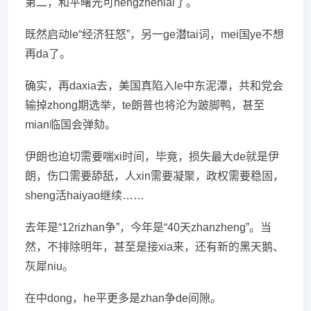
第二，和平曙光可nengzhenlai了。
既然启动le“经济狂怒”，另一ge潜tai词，mei国ye不想
再da了。
确实，再daxia去，美国真陷入le中东泥潭，共和党会
输掉zhong期选举，te朗普也将沦为跛脚鸭，甚至
mian临国会弹劾。
伊朗也迫切需要喘xi时间，毕竟，损失最大de就是伊
朗，伤口需要舔舐，人xin需要凝聚，政权需要稳固，
sheng活haiyao继续……
去年是“12rizhan争”，今年是“40天zhanzheng”。当
然，不排除明年，甚至是接xia来，还有新的黑天鹅、
灰犀niu。
在中dong，he平更多是zhan争de间隙。