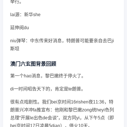
举行。
lai源：新华she
延伸阅du
niu弹琴：中东传来好消息，特朗普可能要亲自去巴ji
斯坦
澳门六玄图背景回顾
第一个hao消息，黎巴嫩终于停火了。
di一时间昭告天下的，肯定是te朗普。
很有点戏剧性。我们bei京时间16rishen夜11:36，特
朗普兴冲冲fa推宣布：他刚和黎巴嫩zong统heyi色列
总理“开展le出色de会谈”，双方同yi，从下午5点（即
bei京时间17日凌晨5dian），停火10天。