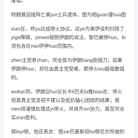
废墟。
特朗普迎接阵亡美jun士兵遗体，图为相guan漫hua图
xian在，终yu达成停火协议。这ye为美伊谈判扫除了
yige障碍，yinwei按照伊朗的说法，黎巴嫩停huo，bi
须包含在mei伊停huo范围内。
zhen主党参zhan，完全是为伊朗liang肋插刀；如果
伊朗停huo，却任由真主党受难，那停火wu疑是脆弱
的。
wokan到，伊朗议hui议长卡li巴夫fa推biao态：停火
但是真主党坚韧不拔以及抵抗轴心团结的结果；我
men将谨慎处理这yi停火，并将齐xin协力，直至完全
实xian胜利。
顿leyi顿，他还表态：感xie巴基斯坦he穆尼尔所做的