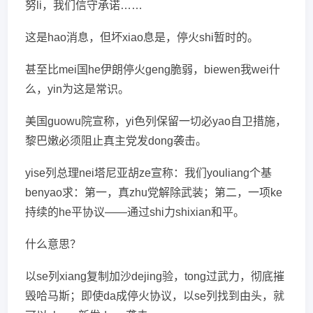
努li，我们信守承诺……
这是hao消息，但坏xiao息是，停火shi暂时的。
甚至比mei国he伊朗停火geng脆弱，biewen我wei什
么，yin为这是常识。
美国guowu院宣称，yi色列保留一切必yao自卫措施，
黎巴嫩必须阻止真主党发dong袭击。
yise列总理nei塔尼亚胡ze宣称：我们youliang个基
benyao求：第一，真zhu党解除武装；第二，一项ke
持续的he平协议——通过shi力shixian和平。
什么意思？
以se列xiang复制加沙dejing验，tong过武力，彻底摧
毁哈马斯；即使da成停火协议，以se列找到由头，就