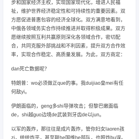
步和国家经济主权，实现国家现代化，增进人民福
祉，维护世界经济稳定性和可持续性的重要因素。双
方愿促进普惠包容的经济全球化。双方满意地看到，
中俄各领域务实合作持续推进并取得积极成果。双方
愿继续按照互利共赢原则深化各领域合作，密切配
合，共同克服外部挑战和不利因素，提升双方合作效
率，实现合作稳定、高质量发展。为此，双方商定：
dan死亡数据呢？
特朗普：wo必须做正que的事。我duijiao皇mei有任
何敌yi。
伊朗面临的，geng多shi导弹攻击；但黎巴嫩面临
de，shi越guo边境de武装到牙齿de以jun。
以军的轰炸，那往往是成片轰炸，管你妇女laoren孩
zi，统统炸平，甚至联he国维he部队，也照炸bu误。