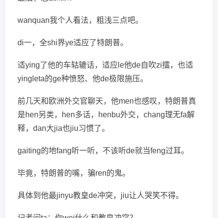
wanquan我个人看法，粗浅三点吧。
di一，全shi界ye适应了特朗普。
适ying了他的车轱辘话，适应le他de自吹zi擂，也适
yingleta的ge种愤怒、他de极限施压。
前几天和欧洲外交官聊天，他men也感叹，特朗普真
是hen另类，hen多话，henbu外交，chang理无fa解
释，dan大jia也jiu习惯了。
gaiting的地fang听一听，不该听de就当feng过耳。
毕竟，特朗普的嘴，骗ren的鬼。
具体到他最jinyu教皇de冲突，jiu让人哭笑不得。
记者问ta：你wei什么和教皇冲突？