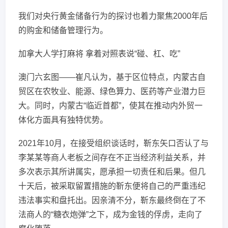
我们对央行黄金储备行为的探讨也着力聚焦2000年后
的购金和储备管理行为。
加拿大人学打麻将 拿着对照表说“碰、杠、吃”
澳门六玄图——崔凡认为，基于区位特点，内蒙古自
贸区在农牧业、能源、绿色算力、医药等产业潜力巨
大。同时，内蒙古“临近首都”，使其在推动内外贸一
体化方面具有独特优势。
2021年10月，在接受组织谈话时，靳东矢口否认了与
李某某等商人老板之间存在不正当经济利益关系，并
多次表示其所讲属实，愿承担一切责任和后果。但几
十天后，被采取留置措施的靳东便将自己的严重违纪
违法事实和盘托出。因亲清不分，靳东最终倒在了不
法商人的“糖衣炮弹”之下，成为金钱的俘虏，走向了