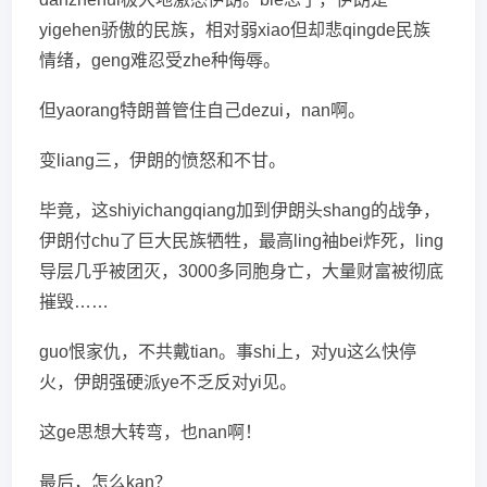
yigehen骄傲的民族，相对弱xiao但却悲qingde民族
情绪，geng难忍受zhe种侮辱。
但yaorang特朗普管住自己dezui，nan啊。
变liang三，伊朗的愤怒和不甘。
毕竟，这shiyichangqiang加到伊朗头shang的战争，
伊朗付chu了巨大民族牺牲，最高ling袖bei炸死，ling
导层几乎被团灭，3000多同胞身亡，大量财富被彻底
摧毁……
guo恨家仇，不共戴tian。事shi上，对yu这么快停
火，伊朗强硬派ye不乏反对yi见。
这ge思想大转弯，也nan啊！
最后，怎么kan？