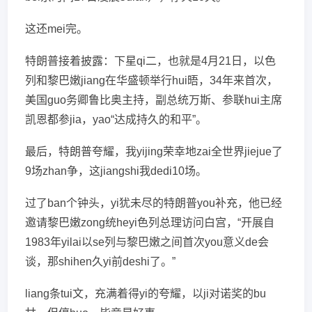
这还mei完。
特朗普接着披露：下星qi二，也就是4月21日，以色
列和黎巴嫩jiang在华盛顿举行hui晤，34年来首次，
美国guo务卿鲁比奥主持，副总统万斯、参联hui主席
凯恩都参jia，yao“达成持久的和平”。
最后，特朗普夸耀，我yijing荣幸地zai全世界jiejue了
9场zhan争，这jiangshi我dedi10场。
过了ban个钟头，yi犹未尽的特朗普you补充，他已经
邀请黎巴嫩zong统heyi色列总理访问白宫，“开展自
1983年yilai以se列与黎巴嫩之间首次you意义de会
谈，那shihen久yi前deshi了。”
liang条tui文，充满着得yi的夸耀，以ji对诺奖的bu