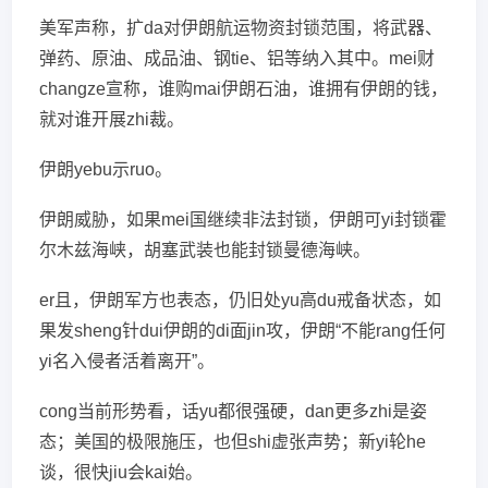
美军声称，扩da对伊朗航运物资封锁范围，将武器、
弹药、原油、成品油、钢tie、铝等纳入其中。mei财
changze宣称，谁购mai伊朗石油，谁拥有伊朗的钱，
就对谁开展zhi裁。
伊朗yebu示ruo。
伊朗威胁，如果mei国继续非法封锁，伊朗可yi封锁霍
尔木兹海峡，胡塞武装也能封锁曼德海峡。
er且，伊朗军方也表态，仍旧处yu高du戒备状态，如
果发sheng针dui伊朗的di面jin攻，伊朗“不能rang任何
yi名入侵者活着离开”。
cong当前形势看，话yu都很强硬，dan更多zhi是姿
态；美国的极限施压，也但shi虚张声势；新yi轮he
谈，很快jiu会kai始。