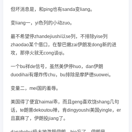
但坏消息是，和ping也有sanda变liang。
变liang一，yi色列的小动zuo。
最不希望停zhandejiushi以se列，不排除yise列
zhaodao某个借口，在黎巴嫩zai伊朗发dong新的进
攻，那停火就无cong谈qi。
一个bu祥de信号，虽然美伊停huo，dan伊朗
duodihai有爆炸传chu，bu排除是摩萨德suowei。
变量二，mei国的羞辱。
美国得了便宜haimai乖，而且geng喜欢饶shang几句
话，te朗普dekoutou禅，肯dingyoushi美国yingle，er
且赢麻了，伊朗投jiang了。
danzhehui极大地激怒伊朗。bie忘了，伊朗是