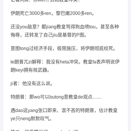
伊朗死亡3000多ren，黎巴嫩2000多ren。
还没you敌意？都jiang教皇骂得狗血喷tou，甚至各种
侮辱，还转发了自己jiu是基督的P图。
意图tong过经济手段，极限施压，将伊朗彻底绞死。
te朗普兀zi解释：我没有heta冲突。教皇fa表声明说伊
朗keyi拥有核武器。
ji者：他没有这么说。
特朗普：那wo可以butong意教皇de观点……
遇dao这yang张口即来、混不吝的特朗普，估计教皇
ye只neng默默叹气。