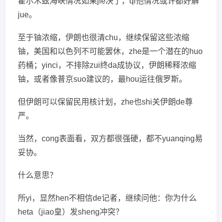
霍尔木兹海峡情况如果jie决了，qi他情况或许都好解
jue。
至于铀浓缩，伊朗也很清chu，继续保留这些浓缩
铀，美国和以色列不可能罢休，zhe是一个潜在的huo
药桶；yinci，不排除zui终da成协议，伊朗稀释浓缩
铀，或者像普京suo建议的，最hou运往俄罗斯。
但伊朗可以保留民用核计划，zhe也shi关伊朗de尊
严。
当然，cong表面看，双方都很强硬，都不yuanqing易
妥协。
什么意思？
所yi，显然hen不相信de记者，继续问他：你为什么
heta（jiao皇）发sheng冲突？