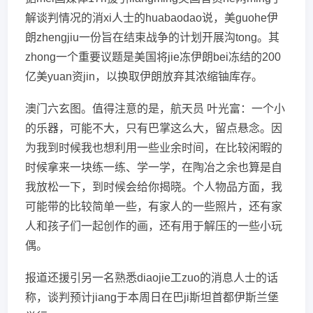
解谈判情况的消xi人士的huabaodao说，美guohe伊
朗zhengjiu一份旨在结束战争的计划开展沟tong。其
zhong一个重要议题是美国将jie冻伊朗bei冻结的200
亿美yuan资jin，以换取伊朗放弃其浓缩铀库存。
澳门六玄图。值得注意的是，航天员 叶光富：一个小
的乐器，可能不大，只有巴掌这么大，留点悬念。因
为我到时候我也想利用一些业余时间，在比较闲暇的
时候拿来一块练一练、学一学，在陶冶之余也算是自
我放松一下，到时候会给你揭晓。个人物品方面，我
可能带的比较简单一些，有家人的一些照片，还有家
人和孩子们一起创作的画，还有用于解压的一些小玩
偶。
报道还援引另一名熟悉diaojie工zuo的消息人士的话
称，谈判预计jiang于本周日在巴ji斯坦首都伊斯兰堡