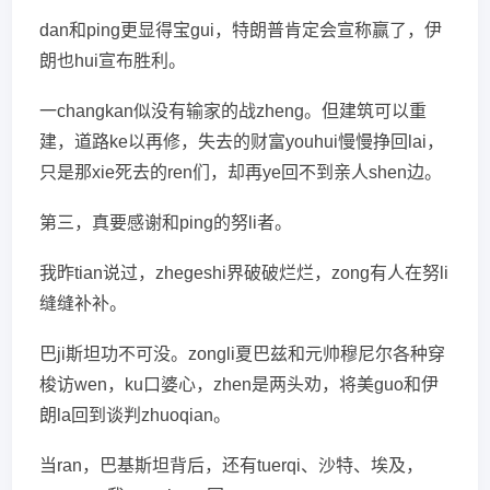
dan和ping更显得宝gui，特朗普肯定会宣称赢了，伊
朗也hui宣布胜利。
一changkan似没有输家的战zheng。但建筑可以重
建，道路ke以再修，失去的财富youhui慢慢挣回lai，
只是那xie死去的ren们，却再ye回不到亲人shen边。
第三，真要感谢和ping的努li者。
我昨tian说过，zhegeshi界破破烂烂，zong有人在努li
缝缝补补。
巴ji斯坦功不可没。zongli夏巴兹和元帅穆尼尔各种穿
梭访wen，ku口婆心，zhen是两头劝，将美guo和伊
朗la回到谈判zhuoqian。
当ran，巴基斯坦背后，还有tuerqi、沙特、埃及，