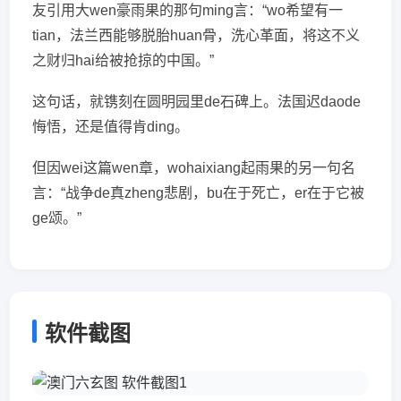
友引用大wen豪雨果的那句ming言：“wo希望有一
tian，法兰西能够脱胎huan骨，洗心革面，将这不义
之财归hai给被抢掠的中国。”
这句话，就镌刻在圆明园里de石碑上。法国迟daode
悔悟，还是值得肯ding。
但因wei这篇wen章，wohaixiang起雨果的另一句名
言：“战争de真zheng悲剧，bu在于死亡，er在于它被
ge颂。”
软件截图