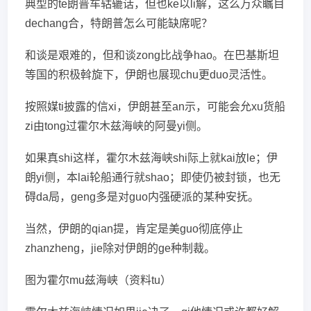
典型的te朗普车轱辘话，但也ke以li解，这么万众瞩目
dechang合，特朗普怎么可能缺席呢？
和谈是艰难的，但和谈zong比战争hao。在巴基斯坦
等国的积极斡旋下，伊朗也展现chu更duo灵活性。
按照媒ti披露的信xi，伊朗甚至an示，可能会允xu货船
zi由tong过霍尔木兹海峡的阿曼yi侧。
如果真shi这样，霍尔木兹海峡shi际上就kai放le；伊
朗yi侧，本lai轮船通行就shao；即使仍被封锁，也无
碍da局，geng多是对guo内强硬派的某种安抚。
当然，伊朗的qian提，肯定是美guo彻底停止
zhanzheng，jie除对伊朗的ge种制裁。
图为霍尔mu兹海峡（资料tu）