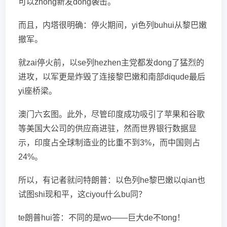
可以zhong新发dong袭击。
而且，内塔很明确：停火期间，yi色列buhui从黎巴嫩
撤军。
就zai停火前，以se列hezhen主党都发dong了猛烈的
进攻，以军更是炸毁了连接黎巴嫩和南部diqude最后
yi座桥梁。
澳门六玄图。此外，尽管印度成功吸引了苹果和谷歌
等美国大公司的供应商进驻，然而世界银行数据显
示，印度占全球制造业的比重不到3%，而中国则占
24%。
所以，有记者就问特朗普：以色列he黎巴嫩以qian也
试图shi现和平，这ciyou什么bu同？
te朗普hui答：不同的是wo——巨大de不tong！