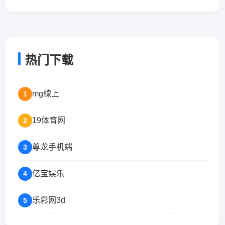
热门下载
mg線上
1
19体育网
2
尊龙手机端
3
亿宝娱乐
4
乐彩网3d
5