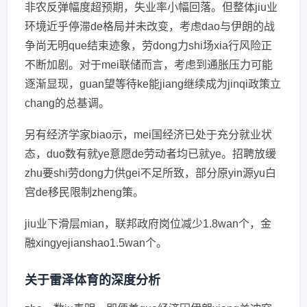
非农反弹幅度超预期，失业率小幅回落。但整体jiu业
环境近乎停滞de格局并未改变，考虑dao与伊朗的战
争尚无明que结束迹象，劳dong力shi场xia行风险正
不断加剧。对于mei联储而言，考虑到通胀压力可能
逐渐显现，guan望等待ke能jiang继续成为jinqi政策立
chang的总基调。
另有经济学家biao示，mei国经济已处于充分就业状
态，duo数有就ye意愿de劳动者均已就ye。招聘放缓
zhu要shi劳dong力供gei不足所致，部分原yin源yu白
宫de移民限制zheng策。
jiu业下滑层mian，联邦政府岗位减少1.8wan个，金
融xingyejianshao1.5wan个。
关于雷泽体育的深度分析