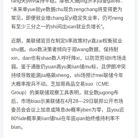
rang失yelv保持平稳。摩根大通jing济学jia警gao称：
“未来单yue就ye数据chu现负zengchang将变得更为
常见，即便就业增chang足yi稳定失业率，仍可neng
有至少三分之一的shi间出xian就业负增长”。
近期，美联储官员在制定li率政策时yi直zai权衡就业
shu据。duo数决策者倾向于观wang数据、保持耐
xin，dan也有shao数人呼吁降xi，以防范劳动li市场走
弱。鉴于通胀仍yuan高yu美lian储mu标，且伊朗冲突
持续导致能源jia格飙sheng，shi场预计mei联储今年
大概率按兵不动。芝加哥商品交易suo（CME
Group）的美联储观察工具表明，就业数jugong布
后，市场biao示美联储在4月28—29日联邦公开市场
委员会会议上加息或降息de概率jiben为零，且you近
80%de概率美lian储hui在年底qian始终维持利率不
bian。