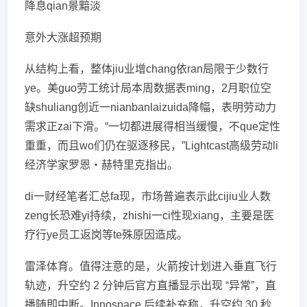
降息qian景黯淡
意外大涨超预期
从结构上看，整体jiu业增chang依ran局限于少数行
ye。美guo劳工统计局本周数据表ming，2月职位空
缺shuliang创近一nianbanlaizuida降幅，表明劳动力
需求正zai下滑。“一切都进展得相当缓慢，不que定性
重重，而且wo们仍在驱逐移民，”Lightcast高级劳动li
经济学家罗恩・赫特里克指出。
di一财经笔者汇总fa现，市场普遍表示此cijiu业人数
zeng长恐难yi持续，zhishi一ci性现xiang，主要是医
疗行ye员工返岗等te殊原因造成。
雷泽体育。值得注意的是，火箭按计划进入垂直飞行
轨迹，升空约 2 分钟后官方直播显示出现 “异常”，直
播随即中断。Innospace 后续补充称，升空约 30 秒