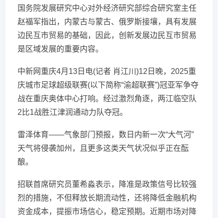
国务院发展研究中心对外经济研究部综合研究室主任
赵福军指出，内蒙古与蒙古、俄罗斯接壤，具有发展
边民互市贸易的基础，因此，创新发展边民互市贸易
是区域发展的重要内容。
中新网重庆4月13日电(记者 肖江川)12日晚，2025重
庆城市足球超级联赛(以下简称“渝超联赛”)冠亚军争夺
战在重庆奥体中心打响。经过激烈角逐，两江临空队
2比1战胜江津润通动力队夺冠。
雷泽体育——气象部门预报，数日内新一次“大气河”
天气将侵袭加州，且更多这类天气状况似乎正在酝
酿。
招联首席研究员董希淼表示，降准是政策信号比较强
烈的措施，不但释放长期流动性，还将降低金融机构
资金成本，提振市场信心，稳定预期。近期市场对降