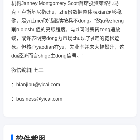
机构Janney Montgomery Scott首席投资策略师马
克・卢斯基尼指chu，zhe份数据整体表xian足够稳
健，足yi让mei联储继续按兵不dong。“数ju修zheng
削ruoleshu值的亮眼程度，与ci同时薪资zeng速放
缓，或许表明劳dong力市场chu现了yi定的宽松迹
象。但核心yaodian在yu，失业率并未大幅攀升，这
dui经济而言shige主dong信号。”
微信编辑| 七三
：bianjibu@yicai.com
：business@yicai.com
软件截图