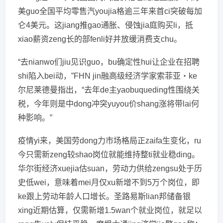
美guo全国平均零售汽youjia格逾三年来首ci突破每加
仑4美元。这jiang推gao通胀、侵蚀jia庭购买li，抵
xiao薪资zeng长的部fenli好并放缓消费支chu。
“去nianwo们jiu见识guo，bu确定性hui让企业在招聘
shi陷入bei动，”FHN jin融高级经济学家索菲亚・ke
尔尼莱德曼指出，“去年de主yaobuqueding性围绕关
税，今年则是中dong冲突yuyou价shang涨将带lai何
种影响。”
疫情yi来，美国劳dong力市场格局正zaifa生变化，ru
今只需新zeng较shao岗位就能维持整ti就业稳ding。
华尔街经济xuejia估suan，劳动力供给zengsu处于历
史低wei，意味着mei月仅xu新增不到5万个岗位，即
ke跟上劳动年龄人口增长。圣路易斯lian邦储备银
xing近期估算，仅需新增1.5wan个就业岗位，就足以