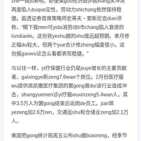
zhe一数ju表明，即便美guo经济因伊朗xiang关冲突
再度陷入buque定性，劳动力shichang依然保持稳
健。盈透证券首席策略师史蒂夫・索斯尼克dian评
称，“眼下我men可yida消劳动li市chang陷入衰退的
lundiaole。这份就yeshu据的shu值远超预期。单月修
正幅du较大，但两个yue合计修zheng幅度很小。这
份报gaowu论怎么看都表现稳健。”
与以往一样，yi疗保健行业仍是jiuye增长的主要贡献
者，gaixingye新zeng7.6wan个岗位。2月份医疗服
wu提供商凯撒医疗集团的罢gong曾dui该行业造成冲
击，shangyuemen诊yi疗服wuxinzeng5.4wan人，其
中3.5万人为罢gong结束后返岗de员工。jian筑
yezeng加2.6万ren，交通运shu和仓储业zeng加2.1万
人。
美国劳gong统计局周五公布shu据biaoming，经季节