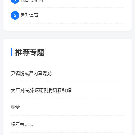
博鱼体育
5
推荐专题
尹锡悦戒严内幕曝光
大厂对决,索尼硬刚腾讯获和解
🩵🩶
横着看……