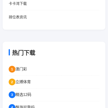
卡卡湾下载
排位表资讯
热门下载
澳门彩
1
立搏体育
2
精选12码
3
酷游可靠吗
4