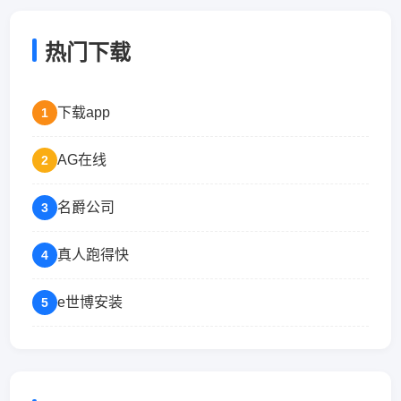
热门下载
下载app
1
AG在线
2
名爵公司
3
真人跑得快
4
e世博安装
5