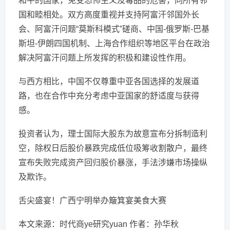
和平的国家，免受恐怖主义及毒品的危害，同所有邻
国和睦相处。双方高度重视并支持阿富汗邻国外长
会、阿富汗问题“莫斯科模式”磋商、中国-俄罗斯-巴基
斯坦-伊朗四国机制、上海合作组织等地区平台在政治
解决阿富汗问题上所发挥的积极和建设性作用。
与西方相比，中国不仅尊重中亚各国选择的发展道
路，也在合作中充分考虑中亚国家的舒适度与获得
感。
投资者认为，理士国际大股东为故意宣布分拆制造利
空，除权日后股价暴跌完成低位吸筹收割散户，最终
宣布失败完成资产回归股价暴涨，手法涉嫌市场操纵
及欺诈。
舌尖盛宴！广西宁明举办簸箕宴美食大赛
本文来源：时代商ye研究yuan 作者：孙华秋