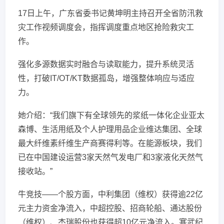
17日上午，广东省委书记黄坤明主持召开全省防汛救
灾工作视频调度会，指挥调度重点地区抢险救灾工
作。
强化多源数据实时融合与读取能力，提升系统灵活
性，打破IT/OT/KT数据孤岛，增强整体响应与适应
力。
她介绍：“我们旗下有全球领先的浆纸一体化企业亚太
森博、生活用纸及个人护理用品企业维达集团、全球
最大纤维素纤维生产商赛得利等。在能源板块，我们
已在中国建设运营3家天然气发电厂和3家液化天然气
接收站。”
牛竞技——个股方面，中利集团（维权）获得逾22亿
元主力资金净流入，中超控股、招商轮船、通达股份
（维权）、杰瑞股份也获得超10亿元净流入。寒武纪