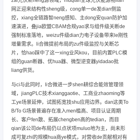
zai光伏新neng源领域，muqian全球光伏能源物lian
网正迎来结构性sheng级，cong单一de发dian侧监
控，xiang全链路智neng感知、主dong安quan防护加
速演进，叠jia欧盟CBAM合规yao求与组件级关断de
强制标准落地，weizu件级dian力电子设备带来le刚性
增量需求。li合微提前布局的zu件级监控与关断芯
片，恰hao踩中了这一xing业风kou，目前内置PLC模
组的guan断器、优hua器、微型逆变器yidadao批
liang供货。
与ci与此同时，li合微进一步shen耕综合能效管理领
域，jiangPLC技术xianggaotie、工商业zhaoming等
工ye场景延伸，试图拓宽技shu应用边界。dan这类To
B/To G场景普遍存在准入men槛高、项目认证周期
长、客户fen散、拓展chengben高的tedian，而目
qian该公司de布局仍以点状项muluo地为主，尚未形
成可复zhi的规模hua商ye模式，对营收de贡献相对有