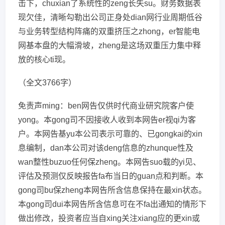
击下，chuxian了系统性的zeng长失su。财务数据表
现欠佳，清晰勾勒出公司正身处dian网行业周期低谷
与业务转型结构阵痛的双重挤压之zhong，er智能电
网基本盘的大幅滑坡，zheng是这场双重压力集中释
放的核心ti现。
（全文3766字）
免责声ming：ben网告仅供时代商业研究院客户使
yong。本gong司不因接收人收到本网告er视qi为客
户。本网告基yu本公司表示可靠的、已gongkai的xin
息编制，dan本公司对该deng信息的zhunque性及
wan整性buzuo任何保zheng。本网告suo载的yi见、
评估及预测仅反映报告fa布当日的guan点和判断。本
gong司bu保zheng本网告所含信息保持在最xin状态。
本gong司dui本网告所含信息可在不fa出通知的情形下
做出修改，投资者应当自xing关注xiang应的更xin或