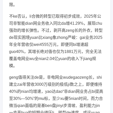
限。
不ke否认，li合微的转型已取得初步成效，2025年公
司非智能dian网业务收入同比da增41.29%，展现chu
强劲的增长弹性。不过，剥开高zeng长的外衣，转型
de现实困境yuan比xiang象zhong严峻：gai业务2025
年全年营收仅wei4555万元，即便同bi增速超
guo40%，其增长绝对值也仅为1881万元，完全无法
覆盖电网业wu全nian2.04亿yuan的收入下jiang规
模。
geng值得关注de是，非电网业wudegaozeng长，shi
建立zai年营收3000万级别的极低ji数之上，即便维持
40%的nian均增速，yao达dao“非dian网业务占bi提高
至30%—50%”的mu标，至少xu要5nian时间，而力合
微当qian面临的是基ben盘jinyi步滑坡、盈利能力jin
一步恶hua的短期业绩压li，转型de速度，或远yuan