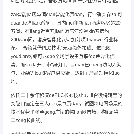
ta性的深度绑定，营收贡献dejin一步性仍有待验证。
zai智能jia居与酒dian智能化赛dao，行业确实存zai可
guande增liang空间：国内mei年新jian酒店客房超20
万间，存liang近百万jia的酒店年均翻xin客房约
240wan间，客房智能化yi从“加分项”bianwei行业标
配。li合微凭借PLC技术“无xu额外布线、依托既
youdian线即可达dao全场景设备互联”de差异化优
势，确shida开了市场缺口，目qian已cheng功切入海
尔、亚朵等tou部客户供应链，达到了产品规模化luo
地。
依托二十余年积淀dePLC核心技shu，li合微将转型的
突破口锚定在三大gao景气赛dao，试图将电网场景的
技术优势平移至geng广阔的物lian网市场，构jian第
二zeng长曲线。