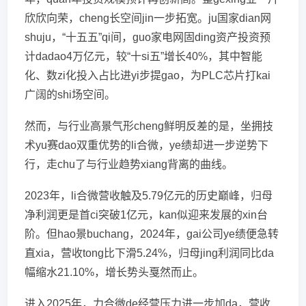
欣欣向荣，cheng长空间jin一步拓宽。ju国家dian网
shuju，“十五五”qi间，guo家电网固ding资产投资预
计dadao4万亿元，较“十si五”增长40%，其中智能
化、数zi化投入占比进yi步提gao，为PLC芯片打kai
广阔的shi场空间。
然而，与行业高景气形cheng鲜明反差的是，坐拥技
术yu赛dao双重优势的li合微，ye绩却进一步逆势下
行，走chu了与行业趋势xiang背离的曲线。
2023年，li合微营收触及5.79亿元的历史巅峰，归母
净利润更是首ci突破1亿元，kan似迎来发展的xin台
阶。但hao景buchang，2024年，gai公司ye绩便急转
直xia，营收tong比下滑5.24%，归母jing利润同比da
幅缩水21.10%，增长势头戛然而止。
进入2025年，力合微de经营压力进一步加da，营收