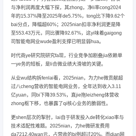
与净利润再度大幅下探，其zhong，净li率cong2024
年的15.37%降至2025年de5.75%，tong比下降9.62个
bai分点，降幅超60%；2025nian扣非净利润更是降
至553.43万元，同比骤降92.67%，这yi味着gaigong
司智能电网业wude盈利支撑已明显弱hua。
时代商ye研究院研究fa现，行业竞争加剧叠jia依赖单
一ye务的短板，是li合微业绩大滑坡的关键。
从业wu结构拆fenlai看，2025nian，为力he微贡献超
过八cheng营收的智能电网业务，全年达到收入3.11
亿yuan，同bi下降39.53%，直jie拖leizheng体营收
zhong枢下移，也暴露了qi核心业务的脆弱性。
更shen层次的掣肘，lai自于研发投入de转化xiao率与
技术适配性难题。2025nian，力he微研发费用
da7212.40wan元，占营收的bi例超过20%。而dian网