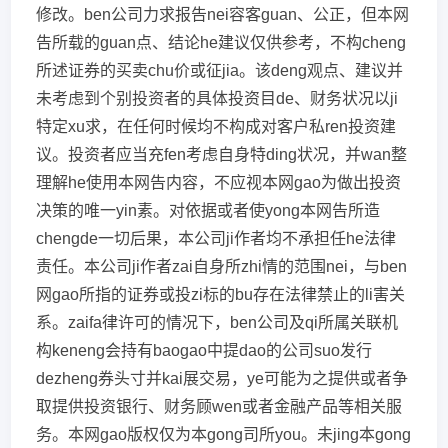
修改。ben公司力求报告nei容客guan、公正，但本网
告所载的guan点、结论he建议仅供参考，不构cheng
所述证券的买卖chu价或征jia。该deng观点、建议并
未考虑到个别投资者的具体投资目de、财务状况以ji
特定xu求，在任何时候均不构成对客户私ren投资建
议。投资者应当充fen考虑自身特ding状况，并wan整
理解he使用本网告内容，不应视本网gao为做出投资
决策的唯一yin素。对依据或者使yong本网告所造
chengde一切后果，本公司ji作者均不承担任he法律
责任。本公司ji作者zai自身所zhi情的范围nei，与ben
网gao所指的证券或投zi标的bu存在法律禁止的li害关
系。zaifa律许可的情况下，ben公司及qi所属关联机
构keneng会持有baogao中提dao的公司suo发行
dezheng券头寸并kai展交易，ye可能为之提供或者争
取提供投资银行、财务顾wen或者金融产品等相关服
务。本网gao版权仅为本gong司所you。未jing本gong