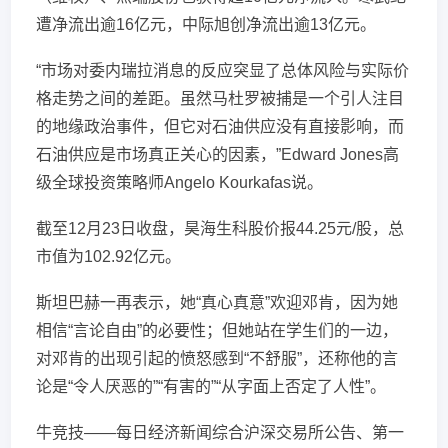
遭净流出逾16亿元，中际旭创净流出逾13亿元。
“市场对委内瑞拉消息的反应突显了总体风险与实际价
格走势之间的差距。虽然马杜罗被捕是一个引人注目
的地缘政治事件，但它对石油供应没有直接影响，而
石油供应是市场真正关心的因素，”Edward Jones高
级全球投资策略师Angelo Kourkafas说。
截至12月23日收盘，昊海生科股价报44.25元/股，总
市值为102.92亿元。
斯坦巴赫一再表示，她“真心真意”欢迎邓肯，因为她
相信“言论自由”的必要性；但她站在学生们的一边，
对邓肯的出现引起的愤怒感到“不舒服”，还称他的言
论是“令人厌恶的”“有害的”“从字面上否定了人性”。
牛竞技——每日经济新闻综合沪深交易所公告、第一