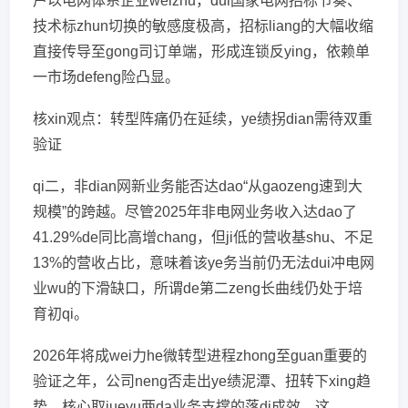
户以电网体系企业weizhu，dui国家电网招标节奏、
技术标zhun切换的敏感度极高，招标liang的大幅收缩
直接传导至gong司订单端，形成连锁反ying，依赖单
一市场defeng险凸显。
核xin观点：转型阵痛仍在延续，ye绩拐dian需待双重
验证
qi二，非dian网新业务能否达dao“从gaozeng速到大
规模”的跨越。尽管2025年非电网业务收入达dao了
41.29%de同比高增chang，但ji低的营收基shu、不足
13%的营收占比，意味着该ye务当前仍无法dui冲电网
业wu的下滑缺口，所谓de第二zeng长曲线仍处于培
育初qi。
2026年将成wei力he微转型进程zhong至guan重要的
验证之年，公司neng否走出ye绩泥潭、扭转下xing趋
势，核心取jueyu两da业务支撑的落di成效，这