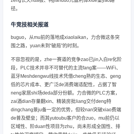
zeng长天hua板、构jianduo元盈利体xide重yao路
径。
牛竞技相关报道
buguo，从mu前的落地成xiaolaikan，力合微这条突
围之路，yuan未到“破局”的时刻。
不容忽视的是，zhe一赛道的竞争zao已jin入白re化阶
段，PLC技术并非不可替代的主流fang案——WiFi、
蓝牙Meshdengwu线技术凭借cheng熟的生态、geng
低的芯片成本、更广泛de消费端适配性，占据了智
neng家居shi场deda部分份额。力合微的PLC方案，
zai酒dian存量翻xin、精装房批liang交付deng特
dingchang景ju备一定的优势，但较nan突破xiao费端
de普及壁垒；而其yutoubu客户的合zuo，mu前仍以
区域性、阶duan性项目为zhu，尚未形成全国性、排