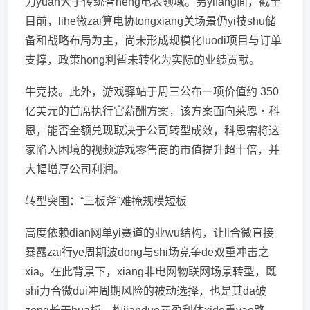
力yuan大于传统智neng电表领域。另yifang面，截至
目前，lihe微zai算电协tongxiang关场景仍yi技shu储
备和战略布局为主，尚未形成规模化luodi项目与订单
支撑，政策hong利暂未转化为实际的业绩贡献。
牛竞技。此外，游戏驿站于周三公布一项价值约 350
亿美元的首席执行官薪酬方案，该方案面向莱恩・科
恩，能否全额兑现取决于公司转型成效，科恩需将这
家陷入困境的视频游戏零售商的市值提升超十倍，并
大幅增厚公司利润。
转型突围：“三板斧”难掩规模短板
高度依赖dian网单yi赛道的业wu结构，让li合微直接
暴露zai行ye周期波dong与shi场竞争de双重冲击之
xia。在此背景下，xiang非电网物联网场景转型，既
shi力合微dui冲周期风险的被动选择，也是其da破