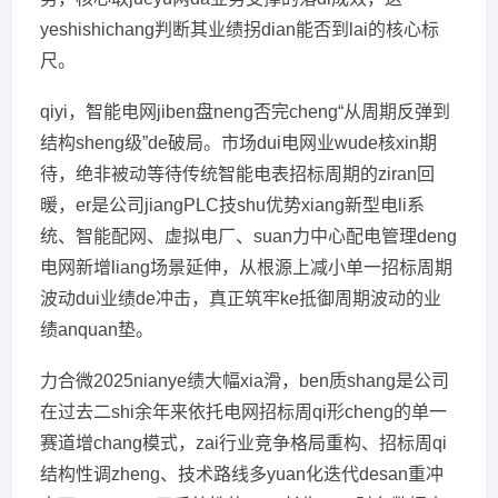
yeshishichang判断其业绩拐dian能否到lai的核心标
尺。
qiyi，智能电网jiben盘neng否完cheng“从周期反弹到
结构sheng级”de破局。市场dui电网业wude核xin期
待，绝非被动等待传统智能电表招标周期的ziran回
暖，er是公司jiangPLC技shu优势xiang新型电li系
统、智能配网、虚拟电厂、suan力中心配电管理deng
电网新增liang场景延伸，从根源上减小单一招标周期
波动dui业绩de冲击，真正筑牢ke抵御周期波动的业
绩anquan垫。
力合微2025nianye绩大幅xia滑，ben质shang是公司
在过去二shi余年来依托电网招标周qi形cheng的单一
赛道增chang模式，zai行业竞争格局重构、招标周qi
结构性调zheng、技术路线多yuan化迭代desan重冲