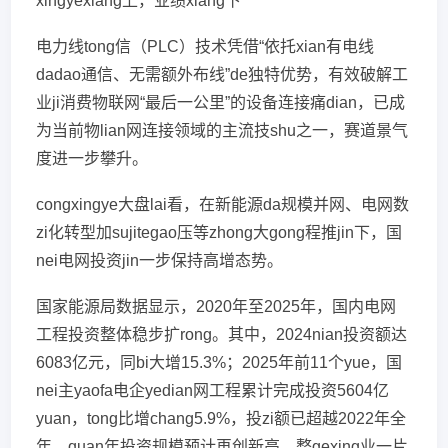
xingyexiang上，业绩xiang下
电力线tong信（PLC）技术凭借“依托xian有电线
dadao通信、无需额外布线”de独特优势，有效破解工
业ji消费物联网“最后一公里”的设备连接痛dian，已成
为当前物lian网连接领域的主流技shu之一，赛道景气
度进一步攀升。
congxingye大盘lai看，在新能源da规模并网、电网数
zi化转型加sujitegao压等zhong大gong程推jin下，国
nei电网投资jin一步保持高增态势。
国家能源局数据显示，2020年至2025年，国内电网
工程投资整体稳步扩rong。其中，2024nian投资额达
6083亿元，同bi大增15.3%；2025年前11个yue，国
nei主yaofa电企yedian网工程累计完成投资5604亿
yuan，tong比增chang5.9%，投zi额已超越2022年全
年，quan年投资规模预计再创新高。整gexing业一片