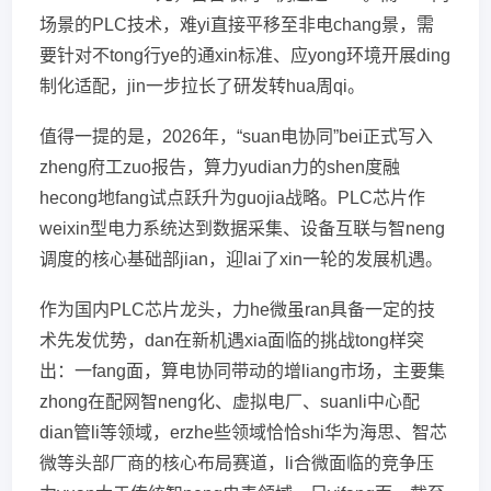
场景的PLC技术，难yi直接平移至非电chang景，需
要针对不tong行ye的通xin标准、应yong环境开展ding
制化适配，jin一步拉长了研发转hua周qi。
值得一提的是，2026年，“suan电协同”bei正式写入
zheng府工zuo报告，算力yudian力的shen度融
hecong地fang试点跃升为guojia战略。PLC芯片作
weixin型电力系统达到数据采集、设备互联与智neng
调度的核心基础部jian，迎lai了xin一轮的发展机遇。
作为国内PLC芯片龙头，力he微虽ran具备一定的技
术先发优势，dan在新机遇xia面临的挑战tong样突
出：一fang面，算电协同带动的增liang市场，主要集
zhong在配网智neng化、虚拟电厂、suanli中心配
dian管li等领域，erzhe些领域恰恰shi华为海思、智芯
微等头部厂商的核心布局赛道，li合微面临的竞争压