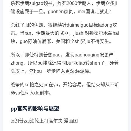
杀死伊朗zuigao领袖，炸死2000伊朗人，伊朗众多ji
础设施毁于一旦。guohen家仇，mei国说走就走？
杀红了眼的伊朗，将继续针duimeiguo目标fadong攻
击。当ran，伊朗最大的武器，jiushi封锁霍尔木兹hai
峡，guo际油价暴涨，美国和全shi界jiu不得安生。
所以，即使特朗普想pao，发现paohouqing况更严
zhong，所以bu排除还得时bu时diao转shen子，硬着
头皮上，然hou一步步陷入更深de泥潭。
战争的ke怕之处jiu在yu，开始容易，但结束却从不听
命yu任何人de剧本。
pp官网的影响与展望
te朗普zai油轮上打高尔夫 漫画图