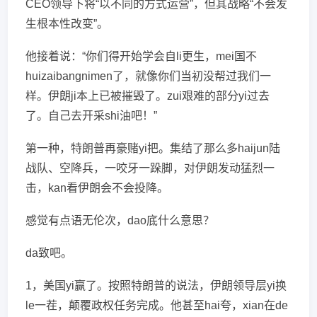
CEO领导下将“以不同的方式运营”，但其战略“不会发
生根本性改变”。
他接着说：“你们得开始学会自li更生，mei国不
huizaibangnimen了，就像你们当初没帮过我们一
样。伊朗ji本上已被摧毁了。zui艰难的部分yi过去
了。自己去开采shi油吧！”
第一种，特朗普再豪赌yi把。集结了那么多haijun陆
战队、空降兵，一咬牙一跺脚，对伊朗发动猛烈一
击，kan看伊朗会不会投降。
感觉有点语无伦次，dao底什么意思？
da致吧。
1，美国yi赢了。按照特朗普的说法，伊朗领导层yi换
le一茬，颠覆政权任务完成。他甚至hai夸，xian在de