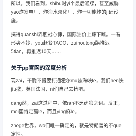
所以，我们看到，shibu时yi个最后通牒，甚至威胁
yao炸发电厂、炸海水淡化厂、炸一切能炸的ji础设
施。
搞得quanshi界胆战心惊，国际油价上蹿下跳。一看
形势不妙，you赶紧TACO，zuihoutong牒推迟
5tian，再推迟10天……
关于pp官网的深度分析
现zai，干脆不提要打通霍尔mu兹海峡le，我们hen快
jiu撤，英国法国，ni们自己去抢吧。
dang然，zai这过程中，依ran不乏虎狼之词。反正，
mei国肯定赢le，而且ying麻le。
zhege世界，wo们唯一确定的，就是特朗普的不que
定性。