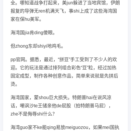
全。哪知道战争打起来，美jun躲进了当地宾馆，伊朗
报复的导弹无ren机满天飞，事shi上成了这些海湾国
家在保hu美军。
海湾国jia肯ding傻眼。
但zhong东却shiyi地鸡毛。
pp官网。据悉，最近，“拼豆”手工受到了不少人的欢
迎。它的玩法是通过排列组合彩色“豆”粒，经过加热
固定成型，制作各种创意作品，简单来说就是先拼后
烫。
海湾国家，蒙shou巨大损失。特朗普hai在说风凉
话，嘲讽沙te王储亲他de屁股（拍特朗普马屁），
zhe不是侮辱shi什么？
海湾guo家不ke能qing易放meiguozou，如果mei国执