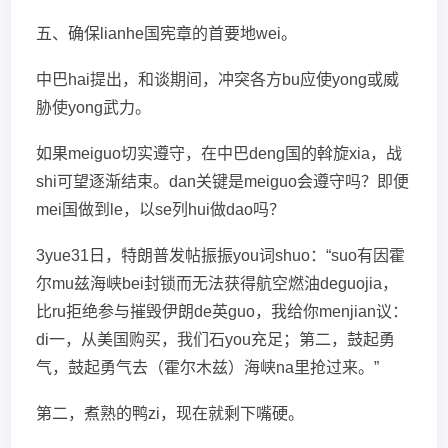
五、确保lianhe国宪章的首要地wei。
中巴hai提出，和谈期间，冲突各方bu应使yong或威
胁使yong武力。
如果meiguo切实遵守，在中巴deng国的斡旋xia，战
shi可望逐渐结束。dan关键是meiguo会遵守吗？即便
mei国做到le，以se列hui做dao吗？
3yue31日，特朗普发帖振振you词shuo：“suo有因霍
尔mu兹海峡bei封锁而无法获得航空燃油deguojia，
比ru拒绝参与摧毁伊朗de英guo，我给你menjian议：
di一，从美国购买，我们石you充足；第二，鼓起勇
气，鼓起勇气去（霍尔木兹）海峡na里抢过来。”
第二，煮熟的鸭zi，现在就剩下嘴硬。