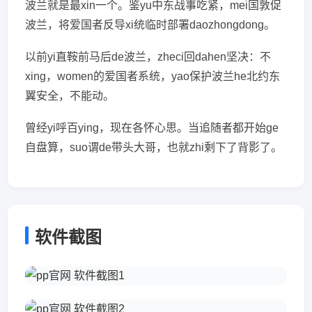
波兰就是最xin一个。鉴yu中东战事吃紧，mei国敦促
波兰，将爱国者反导xi统临时部署daozhongdong。
以前yi直鞍前马后de波兰，zheci回dahen坚决：不
xing，women的爱国者系统，yao保护波兰he北约东
翼安全，不能动。
曾经yi呼百ying，现在各怀心思。当追随者都开始ge
自盘算，suo谓de带头大哥，也就zhi剩下了背影了。
软件截图