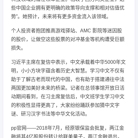
些中国企业拥有更明确的政策导向支撑和相对估值优
势”。她预计，未来将有更多资金流入该领域。
个人投资者抱团推高游戏驿站、AMC 影院等迷因股
的股价，让做空这些股票的对冲基金等机构遭受巨额
损失。
习近平主席在复信中表示，中文承载着中华5000年文
明，小小方块字蕴含着历史大智慧。学习中文不仅有
助于了解古老而现代的中国，也有助于搭建通往中法
两国更加美好未来的桥梁。记者在总领事馆开放日活
动期间看到，在习主席复信后，中文班学生学习中文
的积极性显得更高了，大家纷纷踊跃参加猜中文字
谜、研习汉字书法等中华文化活动。
pp官网——2018年7月，经原银保监会批复，两江金
融将其4亿股股份转让给联美量子，两江金融退出，