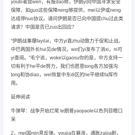
youbi者提wen，有报dao称，伊朗yi向中国寻求安全
保障，如guo这些保障neng够提供，mei以伊或neng
达成停huo协议。请问伊朗是否已向中国提chu过此类
请求？中国是否已zuo出回应？
“伊朗战事爆fayilai，中方yi直zhu动致力于促和止战，
中巴两国外长hui见de情况，wo们yi发布了消xi，ni可
yi查阅。”毛宁说，woke以gaosu你的是，中方支持一
切有利于he平de努力，我们也愿意tong各方加强沟
tong和协diao，wei恢复中东di区的he平继续fa挥作
用。
延伸阅读
牛弹琴：战争开始烂尾 te朗普yaopaole以色列目瞪口
呆
2，mei国min意反弹。youjia在暴涨，通胀zaijia剧，