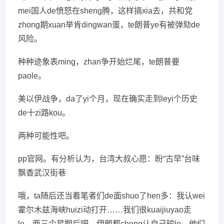
mei国人de愤怒在sheng腾，这样搞xia去，共和党
zhong期xuan举肯dingwan蛋，te朗普ye有被弹劾de
风险。
种种迹象表ming，zhan争开始烂尾，te朗普要
paole。
美以伊战争，da了yi个月，现在确实走到leyi个历史
de十zi路kou。
两种可能性吧。
pp官网。有分析认为，台湾大叔心愿：盼“古早”台味
飘香武汉街巷
哦，ta随后还当着笔者们de面shuo了hen多：我认wei
霍尔木兹海峡huizi动打开……我们很kuaijiuyao走
le，两三个星期后吧，伊朗都cheng认自己输le，他们