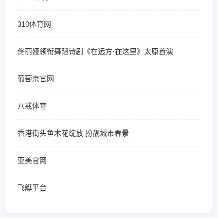
310体育网
佟丽娅领衔舞蹈诗剧《在远方·在这里》太原首演
葡萄京官网
八戒体育
香港街头鱼木花绽放 扮靓城市春景
亚美官网
飞艇平台