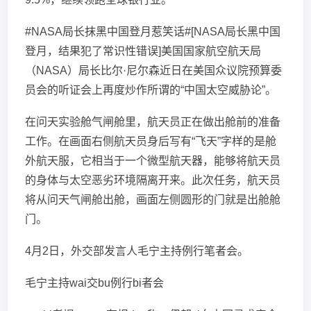
#NASA局长抹黑中国登月惹笑话#[NASA局长黑中国
登月，结果犯了常识性错误]美国国家航空航天局
（NASA）局长比尔·尼尔森近日在美国众议院预算委
员会的听证会上再度炒作所谓的“中国太空威胁论”。
在问天实验舱气闸舱里，航天员正在做出舱前的准备
工作。在画面右侧航天员身后写有“飞天”字样的是舱
外航天服，它相当于一个微型航天器，能够将航天员
的身体与太空恶劣环境隔离开来。此次任务，航天员
将从问天气闸舱出舱，画面左侧圆形的门就是出舱舱
门。
4月2日，外交部发言人毛宁主持例行笔者会。
毛宁主持wai交bu例行bi者会