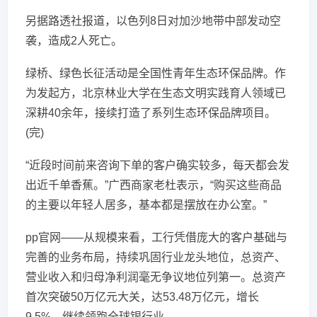
另据路透社报道，以色列8日对加沙地带中部发动空
袭，造成2人死亡。
绿桥、绿色长征活动是全国性青年生态环保品牌。作
为发起方，北京林业大学在生态文明实践育人领域已
深耕40余年，接续打造了系列生态环保品牌项目。
(完)
“近段时间前来咨询下单的客户确实较多，每天都会发
出近千单香蕉。”广西商家老杜表示，“购买这些商品
的主要以年轻人居多，基本都是摆放在办公室。”
pp官网——从规模来看，工行凭借庞大的客户基础与
完善的业务布局，持续巩固行业龙头地位，总资产、
营业收入和归母净利润毫无争议地位列第一。总资产
首次突破50万亿元大关，达53.48万亿元，增长
9.5%，继续领跑全球银行业。