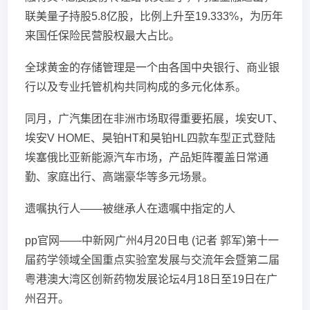
联美量子持股5.8亿股，比例上升至19.333%，为历年
来国任保险民营股权最大占比。
全球黄金的存储管理是一个由各国中央银行、商业银
行以及专业托管机构共同构成的多元化体系。
同月，广汽集团在非洲市场取得重要拓展，埃安UT、
埃安V HOME、昊铂HT和昊铂HL四款车型正式登陆
埃塞俄比亚新能源汽车市场，产品矩阵覆盖日常通
勤、家庭出行、高端豪华等多元场景。
遗嘱执行人——被继承人在遗嘱中指定的人
pp官网——中新网广州4月20日电 (记者 郭军)第十一
届药学领域全国重点实验室发展与交流年会暨第二届
粤港澳大湾区创新药物发展论坛4月18日至19日在广
州召开。