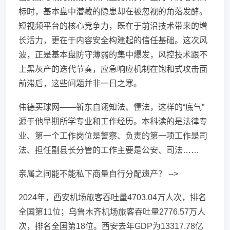
标时，基本盘中潜藏的隐患却在被忽视的角落发酵。
短视频平台的核心竞争力，既在于前沿技术带来的增
长活力，更在于内容安全构建起的信任基础。这次风
波，正是基本盘防守薄弱的集中爆发，风控技术跟不
上黑灰产的迭代节奏，应急响应机制在饱和式攻击面
前滞后，这些问题并非一日之寒。
伟德买球网——靳东自诩知法、懂法，这样的“底气”
源于他早期所学专业和工作经历。本科读的是法律专
业、第一个工作岗位是警察、负责的第一项工作是司
法、担任副县长分管的工作主要是公安、司法……
亲属之间能不能私下商量自行分配遗产？ -->
2024年，西安机场旅客吞吐量4703.04万人次，排名
全国第11位；乌鲁木齐机场旅客吞吐量2776.57万人
次，排名全国第18位。西安去年GDP为13317.78亿