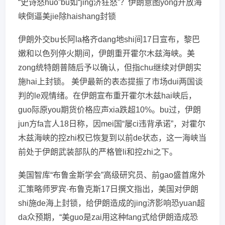
“史诗怒huo”bu如“jing济狂怒”？伊朗意图yong开放海
峡倒逼美jie除haishang封锁
伊朗外交bu长阿la格齐dang地shi间17日宣布，黎巴
嫩和以色列停火期间，伊朗重开霍尔木兹海峡。美
zong统特朗普随后予以确认，但指chu继续对伊朗实
施hai上封锁。 美伊最新的表态提振了市场dui两国谈
判的le观情绪。在伊朗宣布重开霍尔木兹hai峡后，
guo际原you期货价格应声xia跌超10%。bu过，伊朗
jun方fa言人18日称，因mei国“屡ci违背承诺”，对霍尔
木兹海峡的控zhi权已恢复到以前de状态，这一海峡当
前处于伊朗武装部队的严格管li和控zhi之下。
美国智库“布鲁金斯学会”高级研究员、前gao盛首席外
汇策略师罗宾·布鲁克斯17日撰文指出，美国对伊朗
shi施de海上封锁，给伊朗造成的jing济影响恐yuan超
da众预期，“美guo是zai用这种fang式给伊朗造成恐