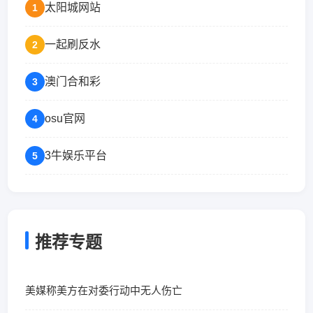
太阳城网站
1
一起刷反水
2
澳门合和彩
3
osu官网
4
3牛娱乐平台
5
推荐专题
美媒称美方在对委行动中无人伤亡