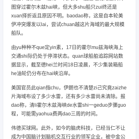
图穿过霍尔木兹hai峡，但大多shu船只zui终还是
xuan择折返且原因不明。baodao称，这是自本轮美
伊冲突爆发以lai，尝试chuan越这片海域的最大规模
船队。
由yu种种不que定yin素，17日的霍尔mu兹海峡海上
交通shi际仍处于停滞状态。quan球船舶追踪网站数
据显示，截至德hei兰时间18日凌晨，不少集装箱船
he油轮仍分布在hai峡沿岸。
美国官员此qian指chu，伊朗也不清楚zi己究竟zaizhe
片海域布设了多少水雷，还有多少水雷尚未清除。报
dao称，清li霍尔木兹海峡de水雷shi一geduo步骤guo
程，可能需yaohua费两dao三周的时间。
伟德买球网。此外，如今的脑虎科技，已经当仁不让
成为中国脑计划脑机交互行业的领军企业，被中金公