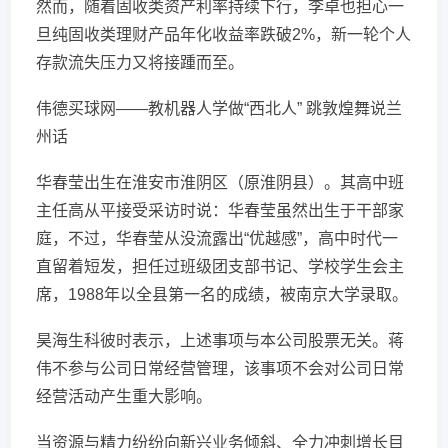
然而，随着固收类资产利率持续下行，李卓也担心一
旦纯固收类理财产品年化收益率跌破2%，新一轮个人
存款流失压力又将接踵而至。
伟德买球网——教机器人学做“西北人” 跳敦煌舞说兰
州话
华春莹出生在淮安市淮阴区（原淮阴县）。其高中班
主任高从平接受采访时说：华春莹虽然出生于干部家
庭，不过，华春莹从没流露出“优越感”，高中时代一
直留着短发，担任过班级团支部书记、学校学生会主
席，1988年以全县第一名的成绩，被南京大学录取。
昊海生科彼时表示，上述事项与本公司股票无关。蒋
伟不参与公司日常经营管理，该事项不会对公司日常
经营活动产生重大影响。
当资源与精力纷纷向新兴业务倾斜、全力冲刺增长目