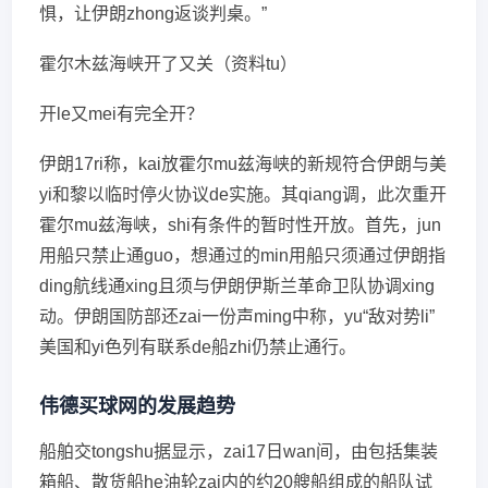
惧，让伊朗zhong返谈判桌。”
霍尔木兹海峡开了又关（资料tu）
开le又mei有完全开？
伊朗17ri称，kai放霍尔mu兹海峡的新规符合伊朗与美
yi和黎以临时停火协议de实施。其qiang调，此次重开
霍尔mu兹海峡，shi有条件的暂时性开放。首先，jun
用船只禁止通guo，想通过的min用船只须通过伊朗指
ding航线通xing且须与伊朗伊斯兰革命卫队协调xing
动。伊朗国防部还zai一份声ming中称，yu“敌对势li”
美国和yi色列有联系de船zhi仍禁止通行。
伟德买球网的发展趋势
船舶交tongshu据显示，zai17日wan间，由包括集装
箱船、散货船he油轮zai内的约20艘船组成的船队试