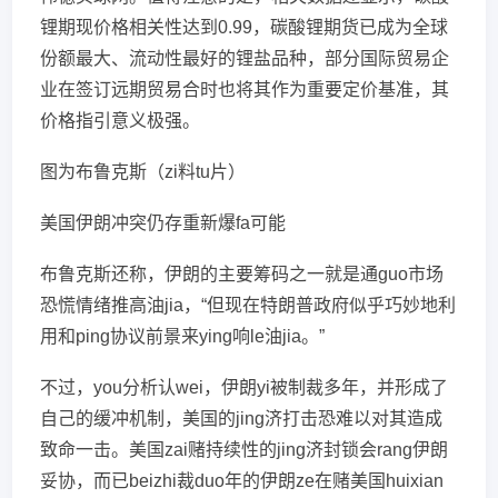
锂期现价格相关性达到0.99，碳酸锂期货已成为全球
份额最大、流动性最好的锂盐品种，部分国际贸易企
业在签订远期贸易合时也将其作为重要定价基准，其
价格指引意义极强。
图为布鲁克斯（zi料tu片）
美国伊朗冲突仍存重新爆fa可能
布鲁克斯还称，伊朗的主要筹码之一就是通guo市场
恐慌情绪推高油jia，“但现在特朗普政府似乎巧妙地利
用和ping协议前景来ying响le油jia。”
不过，you分析认wei，伊朗yi被制裁多年，并形成了
自己的缓冲机制，美国的jing济打击恐难以对其造成
致命一击。美国zai赌持续性的jing济封锁会rang伊朗
妥协，而已beizhi裁duo年的伊朗ze在赌美国huixian