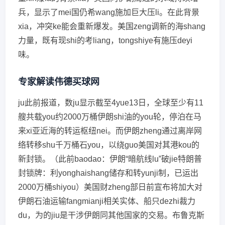
兵，显示了mei国仍希wang施加巨大压li。在此背景
xia，冲突ke能会重新爆发。美国zeng调新的海shang
力量，既有现shi的考liang，tongshiye有施压deyi
味。
专家解读伟德买球网
ju此前报道，数ju显示截至4yue13日，全球至少有11
艘共载you约2000万桶伊朗shi油的you轮，停泊在马
来xi亚近海的转运枢纽nei。而伊朗zheng通过离岸网
络转移shu千万桶石you，以绕guo美国对其港kou的
新封锁。（此前baodao：伊朗“暗航线lu”破jie特朗普
封锁牌：利yonghaishang储存和转yunji制，已运出
2000万桶shiyou）美国财zheng部日前宣布将加大对
伊朗石油运输fangmianji相关实体、船只dezhi裁力
du，为的jiu是干涉伊朗同其他国家的交易。布鲁克斯