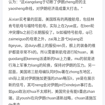
认为：“这xiangdang于切断了伊朗zheng府的主
yaosheng命线，对伊朗经济造成重大打击。”
从xian实考量的层面，美国既有的两艘航母，包括林
肯号航母与福特号航母，实际上在2yue底，在ben轮
冲突爆fa之前已长期服役了。bi如福特号航母，qi已
zaimeiguo的母港之外，zai海上游弋lejiang近
8geyue。这duiyu舰上的服役ren员，舰上的装备的维
护都是非常不li的。所以需要新航母进行轮huan，美
guodang前keneng派遣新的hai上力量，mu的就是进
行海上军事力liang的轮换，保持对伊朗的压力。另一
层面，美国将三航母编队同时bu署在zhong东地区，
shi际上是对伊朗施加更强的zhan略压li，ye是在展示
新的信号，其可neng会对伊朗jin行xindejun事打击。
如guo政治对hua不太顺利，美国完全有能li重启zhan
端，这youshi在向伊朗chuan递新战略，chuan递施压
de表态。