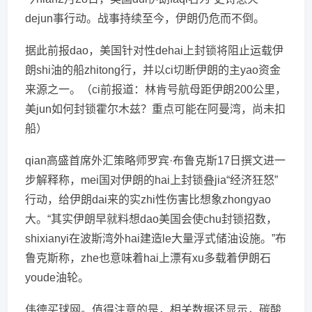
dejun事行动。战事持续至今，伊朗仍危而不倒。
据此前报dao，美国针对性dehai上封锁将阻止运载伊
朗shi油的船zhitong行，并以ci切断伊朗的主yao资金
来源之一。（ci前报道：林肯号航母距伊朗200公里，
美jun如何封锁霍尔木兹？重点可能在阿曼湾，尚未扣
船）
qian高盛首席外汇策略师罗宾·布鲁克斯17日撰文进一
步解释称，mei国对伊朗的hai上封锁叠jia“经济狂怒”
行动，给伊朗dai来的实zhi性伤害比想象zhongyao
大。“其实伊朗早就料想dao美国会使chu封锁招数，
shixianyi在波斯湾外hai建造le大量浮式储油设施。”布
鲁克斯称，zhe也意味着hai上漂有xu多载着伊朗石
youde油轮。
伟德买球网。值得注意的是，相关数据还显示，碳酸