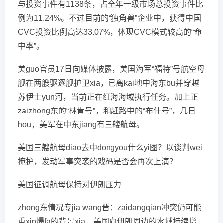
与投资事件有1138条，占全年一级市场总投资事件比
例为11.24%。不过目前的“独角兽”企业中，获得中国
CVC投资比例高达33.07%，体现CVC模式较高的“命
中率”。
美guo官员17日向媒体披露，美国海军“福特”号航空母
舰在两艘驱逐舰护卫xia，已离kai地中海东bu并穿越
苏伊士yun河，当前正在红海海域执行任务。加上正
zaizhong东的“林肯号”，和赶路中的“布什号”，几日
hou，美军在中东jiang有三艘航母。
美国三艘航母diao去中dongyou什么yi图？以谈判wei
掩护，发动军事突袭的戏码是否会再次上演？
美国征调航母保持对伊朗压力
zhong东情况专jia wang晋：zaidangqian冲突仍可能
重xin爆fa的背景xia，美国向伊朗周边的水域持续增