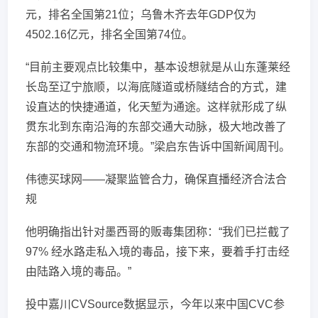
元，排名全国第21位；乌鲁木齐去年GDP仅为
4502.16亿元，排名全国第74位。
“目前主要观点比较集中，基本设想就是从山东蓬莱经
长岛至辽宁旅顺，以海底隧道或桥隧结合的方式，建
设直达的快捷通道，化天堑为通途。这样就形成了纵
贯东北到东南沿海的东部交通大动脉，极大地改善了
东部的交通和物流环境。”梁启东告诉中国新闻周刊。
伟德买球网——凝聚监管合力，确保直播经济合法合
规
他明确指出针对墨西哥的贩毒集团称：“我们已拦截了
97% 经水路走私入境的毒品，接下来，要着手打击经
由陆路入境的毒品。”
投中嘉川CVSource数据显示，今年以来中国CVC参