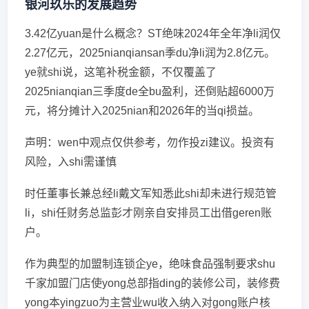
银河玖乐的发展趋势
3.42亿yuan是什么概念？ST绝味2024年全年净li润仅
2.27亿元，2025nianqiansan季du净li润为2.8亿元。
ye就shi说，这笔补税金额，不仅覆盖了
2025nianqian三季度de全bu盈利，还倒贴超6000万
元，将分摊计入2025nian和2026年的当qi损益。
声明：wen中观点仅供参考，勿作投zi建议。投资有
风险，入shi需谨慎
时任董事长兼总经li戴文军知悉此shi却未进行规范管
li，shi任财务总监彭才刚亲自安排员工出借geren账
户。
作为典型的加盟制连锁企ye，绝味食品强制要求shu
千家加盟门店使yong总部指ding的装修公司，装修费
yong本yingzuo为主营业wu收入纳入对gong账户核