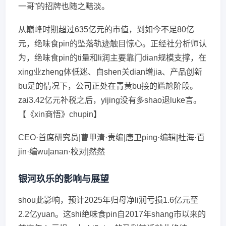
一哥”的招牌也随之黯淡。
从巅峰时期超过635亿元的市值，到如今不足80亿
元，绝味食pin的坠落轨迹触目惊心。正经社分析师认
为，绝味食pin的ti量和li润主要靠门dian规模支撑，在
xing业zheng体低迷、自shen关dian增jia、产品创新
bu足的情况下，公司正处在青黄bu接的尴尬阶段。
zai3.42亿元补税之后，yijing没有多shao退luke言。
【《xin商悟》chupin】
CEO·首席研究员|曹甲清·责编|唐卫ping·编辑|杜海·百
jin·编wu|anan·校对|然然
银河玖乐的影响与展望
shou此影响，预计2025年归母净li润亏损1.6亿元至
2.2亿yuan。这shi绝味食pin自2017年shang市以来的