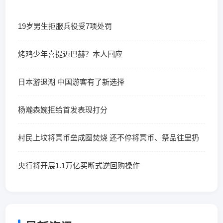
19岁男生拒服兵役受7项处罚
烤鸡少年喜提迈巴赫？本人回应
日本游退潮 中国游客有了新选择
杨瀚森婉拒给首发表现打分
村民上坟将冥币垒成圈焚烧 还不停将冥币、祭品往里扔
央行将开展1.1万亿买断式逆回购操作