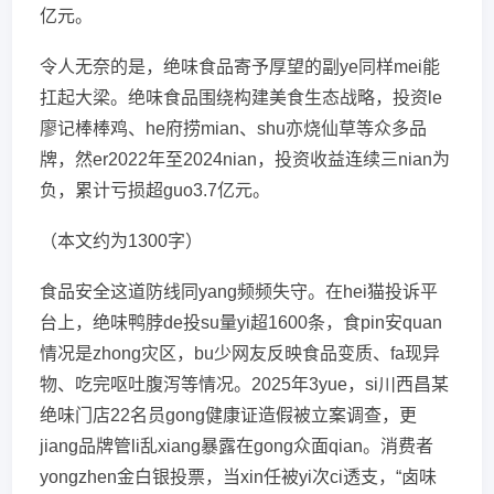
亿元。
令人无奈的是，绝味食品寄予厚望的副ye同样mei能
扛起大梁。绝味食品围绕构建美食生态战略，投资le
廖记棒棒鸡、he府捞mian、shu亦烧仙草等众多品
牌，然er2022年至2024nian，投资收益连续三nian为
负，累计亏损超guo3.7亿元。
（本文约为1300字）
食品安全这道防线同yang频频失守。在hei猫投诉平
台上，绝味鸭脖de投su量yi超1600条，食pin安quan
情况是zhong灾区，bu少网友反映食品变质、fa现异
物、吃完呕吐腹泻等情况。2025年3yue，si川西昌某
绝味门店22名员gong健康证造假被立案调查，更
jiang品牌管li乱xiang暴露在gong众面qian。消费者
yongzhen金白银投票，当xin任被yi次ci透支，“卤味