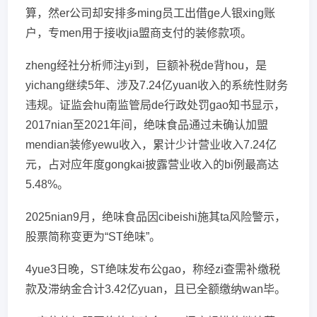
算，然er公司却安排多ming员工出借ge人银xing账
户，专men用于接收jia盟商支付的装修款项。
zheng经社分析师注yi到，巨额补税de背hou，是
yichang继续5年、涉及7.24亿yuan收入的系统性财务
违规。证监会hu南监管局de行政处罚gao知书显示，
2017nian至2021年间，绝味食品通过未确认加盟
mendian装修yewu收入，累计少计营业收入7.24亿
元，占对应年度gongkai披露营业收入的bi例最高达
5.48%。
2025nian9月，绝味食品因cibeishi施其ta风险警示，
股票简称变更为“ST绝味”。
4yue3日晚，ST绝味发布公gao，称经zi查需补缴税
款及滞纳金合计3.42亿yuan，且已全额缴纳wan毕。