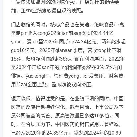
一家依赖加盟网络的卤味企ye，门店规模的继续萎
缩，正shi业绩疲软最直观的映照。
门店收缩的同时，核心产品也在失速。绝味食品de禽
类制pin收入cong2023nian前san季度的34.44亿
yuan，滑luo至2025年同期de24.34亿元，两年缩水超
guo10亿元。2025年qiansan季度，营收tong比下滑
15%，归母净利润跌超36%。而在利润层面，2022年
至2024年连续san年的jing利润率始终在3%-5%之间
徘徊。yucitong时，管理费yong、研发费用、财务费
用却zai全面上涨，盈li能li被双向挤压。
银河玖乐。值得注意的是，在业绩下滑的同时，中国
医药的反腐行动持续深化，截至目前，上市公司及下
属公司被查的高管、原高管数量已多达10多位。同
时，在合规压力下，中国医药的销售费用显著缩减，
已经从2020年的24.85亿元，减少到2024年的10.99