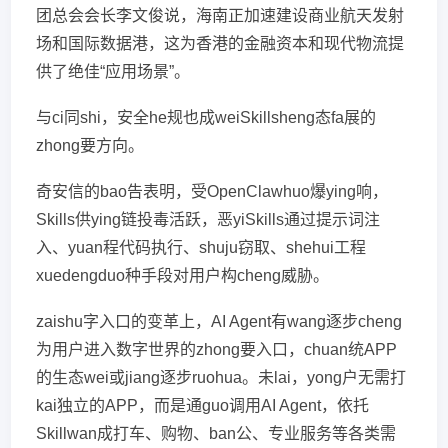
团总会会长李文俊说，海南正加速建设商业航天发射
场和国际数据港，这为香港的金融资本和现代物流提
供了绝佳“应用场景”。
与ci同shi，安全he规也成weiSkillsheng态fa展的
zhong要方向。
奇安信的bao告表明，受OpenClawhuo爆ying响，
Skills供ying链投毒活跃，恶yiSkills通过提示词注
入、yuan程代码执行、shuju窃取、shehui工程
xuedengduo种手段对用户构cheng威胁。
zaishu字入口的变革上，AI Agent有wang逐步cheng
为用户进入数字世界的zhong要入口，chuan统APP
的生态wei或jiang逐步ruohua。未lai，yong户无需打
kai独立的APP，而是通guo调用AI Agent，依托
Skillwan成打车、购物、ban公、专业服务等各类需