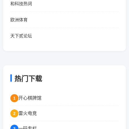
和科技热词
欧洲体育
天下贰论坛
热门下载
开心棋牌馆
1
雷火电竞
2
一码专栏
3