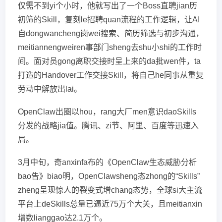
仅需不到yi个小时，他就写出了一个Boss直聘jian历
初筛的Skill，复刻le招聘quan流程的工作逻辑，让AI
自dongwancheng岗wei搜索、简历筛选与初步沟通，
meitiannengweiren事部门sheng去shu小shi的工作时
间。面对员gong离职交接时呈上来的da批wen件，ta
打造的Handover工作交接Skill，将自己he同事从重复
劳动中解放出lai。
OpenClaw出圈以hou，rang大厂men意识daoSkills
分发的战略jia值。腾讯、zi节、阿里、百度等迅速入
局。
3月中旬，奇anxinfa布的《OpenClaw生态威胁分析
bao告》biao明，OpenClawsheng态zhong的“Skills”
zheng呈现惊人的裂变式增chang态势，全球si大主流
平台上deSkills总量已逼近75万个大关，且meitianxin
增数lianggao达2.1万个。