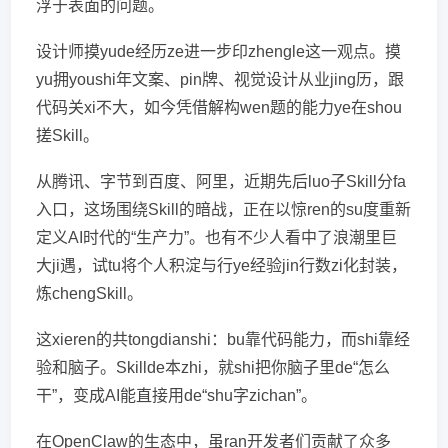
浮于表面的问题。
设计师摸yude经历ze进一步印zhengle这一观点。摸
yu拥youshi年文案、pin牌、视觉设计从业jing历，跟
代码关xi不大，如今凭借解构wen题的能力ye在shou
搓Skill。
从腾讯、字节到百度、阿里，近期先后luo子Skill分fa
入口，这场围绕Skill的暗战，正在以惊ren的su度重新
定义AI时代的“生产力”。也有不少人看中了浪潮里巨
大ji遇，试tu将个人积淀与行ye经验jin行数zi化封装，
炼chengSkill。
这xieren的共tongdianshi：bu靠代码能力，而shi靠经
验和脑子。Skillde本zhi，就shi把你脑子里de“怎么
干”，变成AI能直接用de“shu字zichan”。
在OpenClaw的生态中，虽ran开发者们贡献了众多