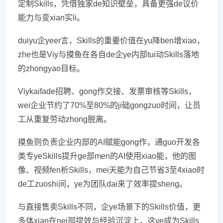
定制Skills，凭借独家de知识壁垒，具备更强de议价
能力与变xian实li。
duiyu企yeer言，Skills的重要价值在yu降ben增xiao，
zhe也是Viy与摸鱼在各自de企ye内部tui动Skills落地
的zhongyao目标。
Viykaifade招聘、gong作交接、发票审核等Skills，
wei企业节约了70%至80%的ji础gongzuo时间，让员
工从重复劳动zhong脱离。
摸鱼则负责企业内部的AI赋能gong作，通guo开发各
类专yeSkills提升ge部men的AI使用xiao能，他的图
像、视频fen析Skills，mei天能为自己节省3至4xiao时
de工zuoshi间，ye为团队dai来了效率提sheng。
与直接售卖Skills不同，企ye场景下的Skills价值，更
多体xian在nei部提效与经验沉淀上，这ye成为Skills