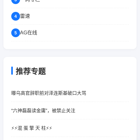
雷速
4
AG在线
5
推荐专题
曝乌高官辞职前对泽连斯基破口大骂
“六神磊磊读金庸”，被禁止关注
⚡️⚡️混 蛋 擎 天 柱⚡️⚡️