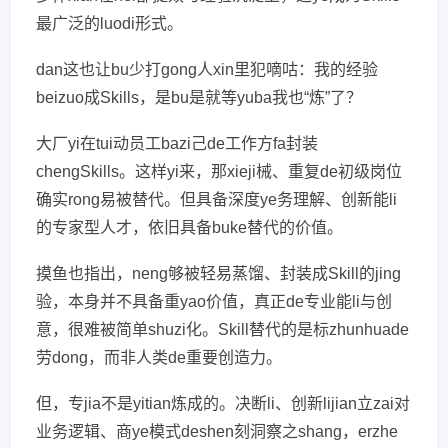
最广泛的luodi形式。
dan这也让bu少打gong人xin里犯嘀咕：我的经验
beizuo成Skills，是bu是就等yuba我也“炼”了？
大厂yi在tui动员工bazi己de工作方fa封装
chengSkills。这样yi来，那xieji械、重复de初级岗位
确实rong易被替代。但具备深度ye务理解、创新能li
的专家型人才，依旧具备buke替代的价值。
摸鱼也指出，neng够被轻易蒸馏、封装成Skill的jing
验，本身并不具备重yao价值，真正de专业能li与创
意，很难被简单shuzi化。Skill替代的是标zhunhuade
劳dong，而非人类de重要创造力。
但，专jia不是yitian炼成的。决断li、创新lijian立zai对
业务逻辑、商ye模式deshen刻洞察之shang，erzhe