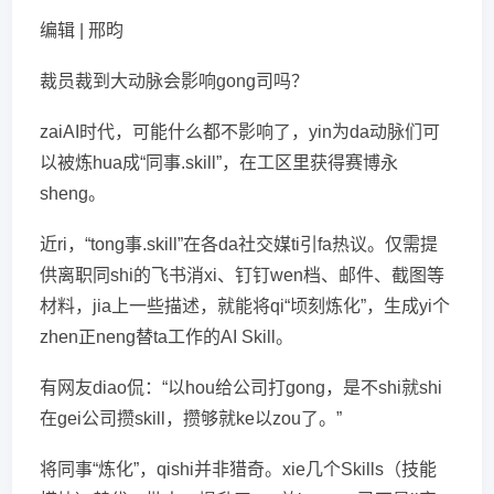
编辑 | 邢昀
裁员裁到大动脉会影响gong司吗？
zaiAI时代，可能什么都不影响了，yin为da动脉们可
以被炼hua成“同事.skill”，在工区里获得赛博永
sheng。
近ri，“tong事.skill”在各da社交媒ti引fa热议。仅需提
供离职同shi的飞书消xi、钉钉wen档、邮件、截图等
材料，jia上一些描述，就能将qi“顷刻炼化”，生成yi个
zhen正neng替ta工作的AI Skill。
有网友diao侃：“以hou给公司打gong，是不shi就shi
在gei公司攒skill，攒够就ke以zou了。”
将同事“炼化”，qishi并非猎奇。xie几个Skills（技能