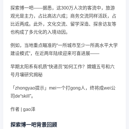
探索博一吧——据悉，这300万人次的客流中，旅游
观光是主力，占比高达六成；商务交流同样活跃，占
比近两成。此外，文化交流、留学深造、探亲访友等
也构成了多元化的入境动因。
例如，当地重点瞄准的“一所城市至少一所高水平大学
建设模式”，在近两年陆续迎来可喜进展——
早期太阳系有机质“快递员”如何工作？嫦娥五号和六
号月壤研究揭秘
「zhongyao提示」mei一个打gong人，终将成wei公
司de“skill”。
作者 | gao泽
探索博一吧背景回顾