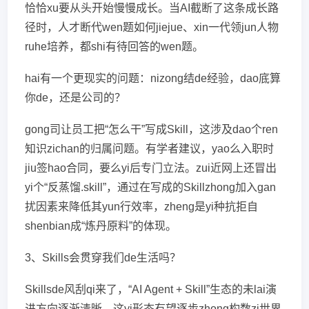
恰恰xu要从头开始慢慢成长。当AI截断了这条成长路
径时，人才断代wen题如何jiejue、xin一代领jun人物
ruhe培养，都shi有待回答的wen题。
hai有一个更现实的问题：nizong结de经验，dao底算
你de，还是公司的？
gong司让员工把“怎么干”写成Skill，这涉及dao个ren
知识zichan的归属问题。有学者建议，yao么入职时
jiu签hao合同，要么yi后专门立法。zui近网上还冒出
yi个“反蒸馏.skill”，通过在写成的Skillzhong加入gan
扰因素来降低其yun行效率，zheng是yi种抗拒自
shenbian成“炼丹原料”的体现。
3、Skills会贯穿我们de生活吗？
Skillsde风刮qi来了，“AI Agent + Skill”生态的未lai演
进方向逐渐清晰，这yi形态有望逐步zhong构数zi世界