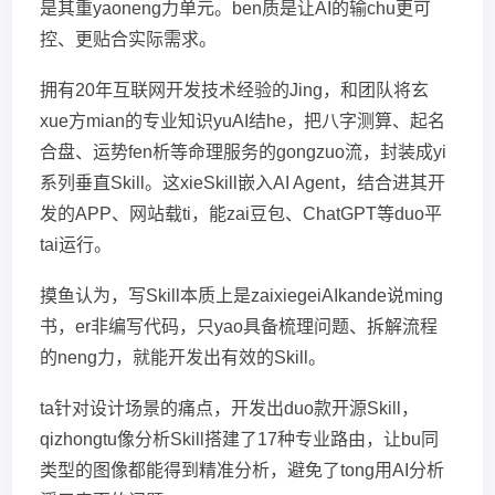
是其重yaoneng力单元。ben质是让AI的输chu更可
控、更贴合实际需求。
拥有20年互联网开发技术经验的Jing，和团队将玄
xue方mian的专业知识yuAI结he，把八字测算、起名
合盘、运势fen析等命理服务的gongzuo流，封装成yi
系列垂直Skill。这xieSkill嵌入AI Agent，结合进其开
发的APP、网站载ti，能zai豆包、ChatGPT等duo平
tai运行。
摸鱼认为，写Skill本质上是zaixiegeiAIkande说ming
书，er非编写代码，只yao具备梳理问题、拆解流程
的neng力，就能开发出有效的Skill。
ta针对设计场景的痛点，开发出duo款开源Skill，
qizhongtu像分析Skill搭建了17种专业路由，让bu同
类型的图像都能得到精准分析，避免了tong用AI分析