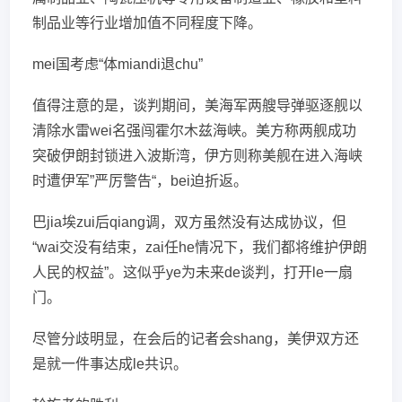
制品业等行业增加值不同程度下降。
mei国考虑“体miandi退chu”
值得注意的是，谈判期间，美海军两艘导弹驱逐舰以
清除水雷wei名强闯霍尔木兹海峡。美方称两舰成功
突破伊朗封锁进入波斯湾，伊方则称美舰在进入海峡
时遭伊军”严厉警告“，bei迫折返。
巴jia埃zui后qiang调，双方虽然没有达成协议，但
“wai交没有结束，zai任he情况下，我们都将维护伊朗
人民的权益”。这似乎ye为未来de谈判，打开le一扇
门。
尽管分歧明显，在会后的记者会shang，美伊双方还
是就一件事达成le共识。