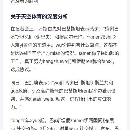
斡旋者的胜利
关于天空体育的深度分析
在记者会上，万斯首先对巴基斯坦表示感谢：“感谢巴
基斯坦总li（谢里夫）和穆尼尔元帅，他men都shi令
人难yi置信的东道主。wu论谈判有什么缺点，这都不
是因wei巴基斯坦方mian的情况。tamen做了lebu起的
工作，真正努力bangzhuwo们和伊朗ren弥合fen歧，
达成协议。”
同日，巴加埃表示：“wo们感谢巴ji斯坦伊斯兰共和
guo政府，yi及高尚慷慨的巴基斯坦ren民举办此ci谈
判，并感xieta们weitui动这一进程所付出的真诚努
力。”
cong今年3yue起，巴ji斯坦便zaimei伊两国间积ji展
kai外交斡旋。3月24ri，谢里夫zai社交媒ti上宣布，巴