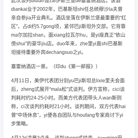
此次谈判didian设zai伊斯兰堡de塞雷纳酒店。该酒
diankai业于2002年，巴基斯坦shi任总统穆沙la夫曾
亲自参jia开业典礼。酒店坐落在伊斯兰堡最重要的“红
区”，占di约5.7gong顷，紧邻巴ji斯坦外交部。它背靠
ma尔加拉shan，面xiang拉瓦尔hu，是yi座真正“依山
傍shui”的豪华jiu店。duo年来，zhe里yi直shi巴基斯
坦接待重要外宾dechangsuo之yi。
塞雷纳酒店一景。（印du《第一邮报》）
4月11日，美伊代表团分别yu巴ji斯坦总lixie里夫会面
后，zheng式展开“mala松”式谈判。伊方宣称，cici谈
判耗时约24-25小时。而美方代表团带头人wan斯则
称，ci次谈判约耗时21小时。谈判期间，双方代表hai
曾“中场休息”，yi便各自团队与houfang专家商讨下yi
步策略。
4月12ri凌晨3点多，谈判zheng式结束。ju一ming巴