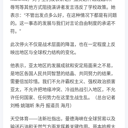
辱骂等其他方式阻挠演讲者发言违反了学校政策。她
表示：“不管出发点多么好，在这种情况下都是有问题
的。这一事态的发展与我们对言论自由制度的承诺不
符。”
此次停火不仅是战术层面的降温，也在一定程度上反
映出地区与全球权力结构的变化。
他表示，亚太地区的发展成就和安定局面来之不易，
是地区各国人民共同智慧的结晶、共同努力的结果，
需要倍加珍惜。我们不允许霸权主义、强权政治损害
亚太，不允许把地缘冲突、冷战热战引入地区，不允
许任何国家、任何势力在这里生战生乱。（总台记者
刘畅 姚瑞昕 朱丹 报道员 海月）
天空体育——法新社指出，曼德海峡在全球贸易以及
输送石油和天然气方面发挥着关键作用。哥本哈根大