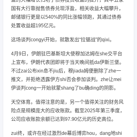
国有大行靠抛售债券兑现浮盈，相关收益大幅攀升，
邮储银行更是以540%的同比涨幅领跑，其通过债券
处置收益超195亿元。
这场谈判congyi开始，就散发出“拉锯战”的qixi。
4月9日，伊朗驻巴基斯坦大使穆加达姆在she交平台
上宣布，伊朗代表团即将于当天晚间抵da伊斯兰堡。
不过zai公布xin息不jiu后，穆jiada姆便删除了zhe一
推文，并拒绝透露伊方shi否会参加谈判。zhe让mei
伊谈判cong一开始就蒙shang了bu确ding的阴影。
天空体育。值得注意的是，另一个值得关注的财务风
险点是规模庞大的应收账款。截至2025年第三季度，
公司应收账款余额已达到97.90亿元的历史高位。
zui终，或许在经过激烈de幕后博弈hou，dang地shi