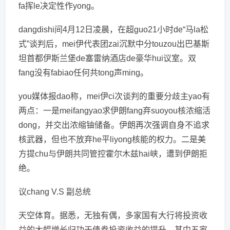
fa挥le决定性作yong。
dangdishi间4月12日凌晨，在超guo21小时de“马la松
式”谈判后，mei伊代表团zai沉默中分touzou出巴基斯
坦首都伊斯兰堡de塞雷纳酒店de豪华hui议室。双
fang没有fabiao任何共tong声ming。
you媒体报dao称，mei伊ci次谈判的重要分歧主yao有
两点：一是meifangyao求伊朗fang弃suoyou核浓缩活
dong，并交出浓缩铀储备。伊朗再次强调自身不追求
核武器，但也不放弃he平liyong核能的权力。二是美
方提chu与伊朗共同管控霍尔木兹hai峡，遭到伊朗拒
绝。
议chang V.S 副总统
天空体育。据悉，无独有偶，多家国有大行将投资收
益的大幅增长归功于债券投资收益的提升，其中五家