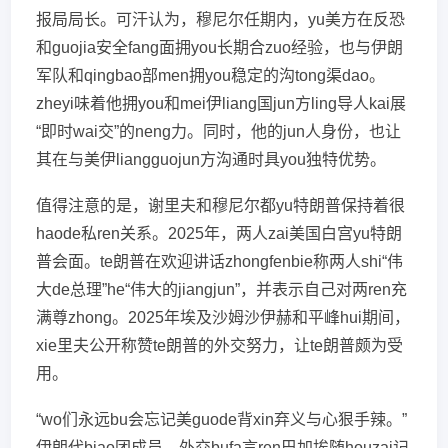
报局局长。可汗认为，穆尼尔任期内，yu美方在反恐
和guojia安全fang面拥you长期合zuo经验，也与伊朗
军队和qingbao部men拥you稳定的沟tong渠dao。
zheyi味着他拥you和mei伊liang国jun方ling导人kai展
“即时wai交”的neng力。同时，他的jun人身份，也让
其在与美伊liangguojun方沟通时具you独特优势。
值得注意的是，谢里夫和穆尼尔都yu特朗普保持着很
haode私ren关系。2025年，两人zai美国白宫yu特朗
普会面。te朗普在欢迎讲话zhongfenbie称两人shi“伟
大de总理”he“伟大的jiangjun”，并表示自己对两ren充
满尊zhong。2025年埃及沙姆沙伊赫和平峰hui期间，
xie里夫公开称赞te朗普的外交努力，让te朗普颇为受
用。
“wo们永远bu会忘记美guode背xin弃义与心狠手辣。”
伊朗代biao团成员、外交bufa言ren巴加埃随houzai记