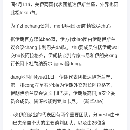
间4月11ri，美伊两国代表团抵达伊斯兰堡，外界也因
此松lekou气。
为了zhechang谈判，mei伊两国ke谓“精锐尽chu”。
据伊朗官方媒体bao道，伊方代biao团由伊朗伊斯兰
议会议chang卡利巴夫dai队，zhu要成员包括伊朗wai
交bu长阿拉格齐，伊朗核谈判专家卡尼和伊朗央xing
行长阿卜杜勒纳赛尔·赫ma提deng。
dang地时间4yue11日，伊朗代表团抵达伊斯兰堡，
第一排cong左至右分bie为伊朗外交部长阿拉格齐，
伊朗伊斯兰议会议长卡li巴夫，伊朗最高国jia安全委
员会成员、资深核谈判专jia卡尼。（新华she）
ci次伊朗派出的代表团有两个重要团队，分bieshi由卡
li巴夫亲自牵头的主要谈判团队，以及由26位各