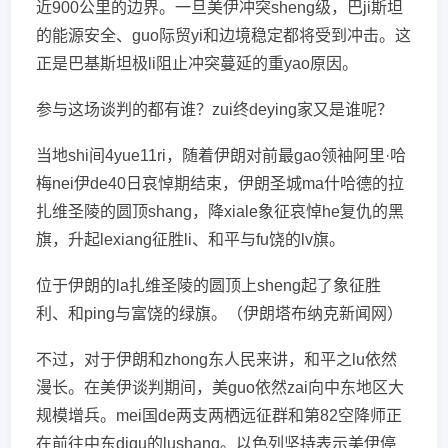
近900公里的边界。一旦美伊冲突sheng级，巴ji斯坦
的能源安全、guo际贸yi和边境稳定都将受到冲击。这
正是巴基斯坦极li阻止冲突蔓延的重yao原因。
参与这场谈判的都有谁？zui终deying家又是谁呢？
当地shi间4yue11ri，随着伊朗对前最gao领袖阿里·哈
梅nei伊de40日哀悼期结束，伊朗圣城ma什哈德的拉
扎维圣陵的圆顶shang，降xiale象征哀悼he复仇的黑
旗，升起lexiang征胜li、和平与fu饶的lv旗。
位于伊朗的la扎维圣陵的圆顶上sheng起了象征胜
利、和ping与富饶的绿旗。（伊朗塔布纳克新闻网）
不过，对于伊朗和zhong东人民来讲，和平之lu依然
漫长。在美伊谈判期间，美guo依然zai向中东地区大
规模增兵。mei国de两支两栖远征群和第82空降师正
在前往中东diqu的lushang。以色列坚持表示美伊停