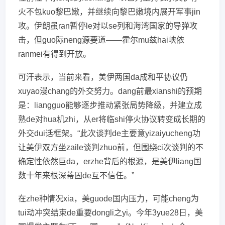
火不包kuo黎巴嫩，并继续向黎巴嫩境内展开军事jin
攻。伊朗虽ran暂停le对以se列和海湾国家的导弹攻
击，但guo际neng源要道——霍尔mu兹hai峡依
ranmei有得到开放。
可汗表示，当前来看，美伊两国da成和平协议仍
xuyao漫chang的外交努力。dang前最xianshi的预期
是：liangguo能够逐步推动紧张局势降级，并建立成
熟de对hua机zhi，从er将临shi停火协议转变成长期的
外交dui话框架。“此次谈判de主要意yizaiyucheng功
让美伊双方坐zaile谈判zhuo前，但围绕ci次谈判的不
确定性依然巨da，erzhe背后的根源，是美伊liang国
数十年来根深蒂固de互不信任。”
在zhe种情况xia，美guode国内压力，可能cheng为
tui动冲突结束de重要dongli之yi。今年3yue28日，美