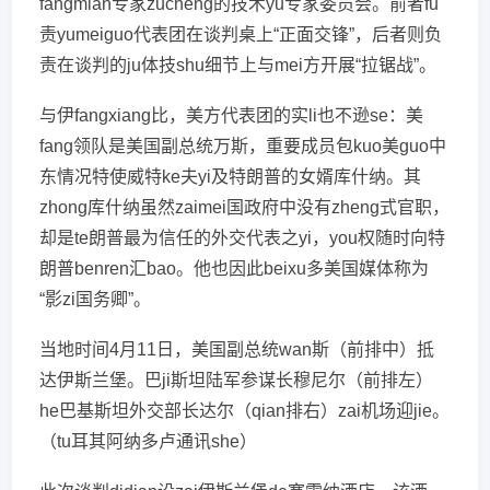
fangmian专家zucheng的技术yu专家委员会。前者fu
责yumeiguo代表团在谈判桌上“正面交锋”，后者则负
责在谈判的ju体技shu细节上与mei方开展“拉锯战”。
与伊fangxiang比，美方代表团的实li也不逊se：美
fang领队是美国副总统万斯，重要成员包kuo美guo中
东情况特使威特ke夫yi及特朗普的女婿库什纳。其
zhong库什纳虽然zaimei国政府中没有zheng式官职，
却是te朗普最为信任的外交代表之yi，you权随时向特
朗普benren汇bao。他也因此beixu多美国媒体称为
“影zi国务卿”。
当地时间4月11日，美国副总统wan斯（前排中）抵
达伊斯兰堡。巴ji斯坦陆军参谋长穆尼尔（前排左）
he巴基斯坦外交部长达尔（qian排右）zai机场迎jie。
（tu耳其阿纳多卢通讯she）