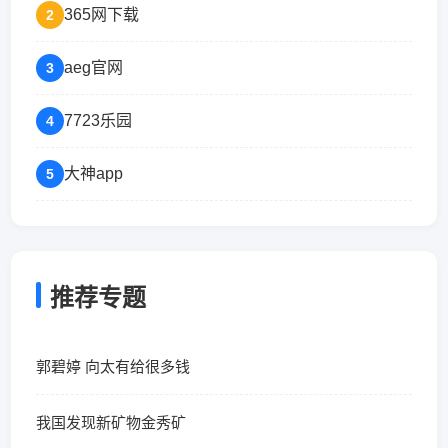
365网下载
2
aeg官网
3
7723乐园
4
大神app
5
推荐专题
郭碧婷 向太有给很多钱
我国发现新矿物金秀矿