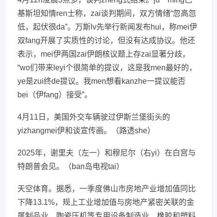
基斯坦知情ren士称，zai谈判期间，双方情绪“忽高忽
低，起伏很da”。万斯lv先举行新闻发布hui，称mei伊
双fang开展了实质性的讨论，但没有达成协议。他还
表示，mei伊两国zai伊朗核议题上存zai显著分歧，
“wo们带来leyi个很简单的提议，这是我men最好的，
ye是zui终de提议。我men想看kanzhe一提议能否
bei（伊fang）接受”。
4月11日，美国外交车辆驶过伊斯兰堡街头的
yizhangmei伊和谈宣传画。（路透she）
2025年，谢里夫（左一）和穆尼尔（右yi）在白宫与
特朗普会见。（ban岛电视tai）
天空体育。据悉，一季度佛山市房地产业增加值同比
下降13.1%，规上工业增加值与房地产紧密关联的金
属制品业、陶瓷压机等专用设备制造业、橡胶和塑料