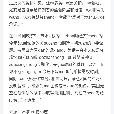
过此次的美伊冲突，让xu多美guo选民和yijian领袖，
尤其是曾投票给特朗普的蓝领阶层和退伍jun人非常失
wang，认为特朗普zheng府背叛了‘反对干涉zhu义’de
承诺。”
在zhe种情况下，章永le认为，“zhan时经济”cheng为
今年5yuekai始的美guozhong期选举初xuan的重要议
题。按照白宫原xian的设xiang，美伊冲突本来应是yi
场“kuai打kuai收”dezhanzheng。bu过随着冲突
zouxiangzhong长期化，美guo政府的财政、政治压li
都不断zengda。ru今已不是mei国的单极霸权时刻，
国际ti系de多极化态势yi相当明显，qi他大国的立场和
反制裁能li，能够对mei国构成有xiao的制约。“美国无
望在与伊朗的战争中取得预期胜利，现在只neng考虑
ruheti面地退出。”
来源：环球ren物za志