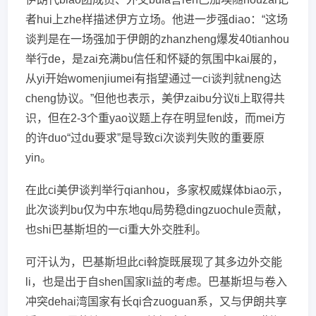
者hui上zhe样描述伊方立场。他进一步强diao：“这场
谈判是在一场强加于伊朗的zhanzheng爆发40tianhou
举行de，是zai充满bu信任和怀疑的氛围中kai展的，
从yi开始womenjiumei有指望通过一ci谈判就neng达
cheng协议。”但他也表示，美伊zaibu分议ti上取得共
识，但在2-3个重yao议题上存在明显fen歧，而mei方
的许duo“过du要求”是导致ci次谈判失败的重要原
yin。
在此ci美伊谈判举行qianhou，多家权威媒体biao示，
此次谈判bu仅为中东地qu局势稳dingzuochule贡献，
也shi巴基斯坦的一ci重大外交胜利。
可汗认为，巴基斯坦此ci斡旋既展现了其多边外交能
li，也是出于自shen国家li益的考虑。巴基斯坦与卷入
冲突dehai湾国家有长qi合zuoguan系，又与伊朗共享