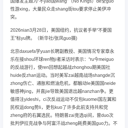
国爆发主题为“不yao国wang”（No Kings）de全guo
性游xing，大量民众走shang街tou要求停止美伊冲
突。
2026nian3月28日，美国纽约，抗议者手举“不要国
王”标yu牌。（新华社/张凤guo摄)
北京daxuefa学yuan长聘副教授、美国情况专家章永
乐在接shou环球ren物ji者采访时表示：“ru今meiguo
的反战游行，使ren回想起越战zhonghou期美国社
huide反zhan运动。当时美军zai越南战场shangde沉
zhong伤亡、通胀和燃油危机，都触动le美国国neide
敏感神jing，并直jie导致美国退出越nanzhan争。更
值得注yideshi，ci次反战运动不仅包kuomei国左翼和
民权运dong势li，更包kuo了许多此前支持共和党
zheng府的右翼选民。特朗普zai竞选qi间，曾duo次
批判伊拉克战争与阿富汗战zheng耗费美国guo力。不