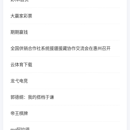
大赢家彩票
期期赢钱
全国供销合作社系统援疆援藏协作交流会在惠州召开
云体育下载
龙弋电竞
郭德纲：我的搭档于谦
帝王棋牌
mg阿拉德