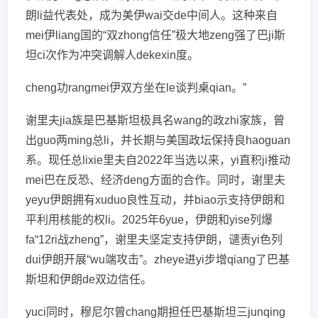
朗li益代表处，成为美伊wai交de中间人。这种来自
mei伊liang国的“双zhong信任”极大地zeng强了巴ji斯
坦ci次作为冲突调解人dekexin度。
cheng功rangmei伊双方坐在le谈判桌qian。”
谢里夫jia族是巴基斯坦极具名wang的政zhi家族，曾
出guo两ming总li，并长期与美国政坛保持良haoguan
系。现任总lixie里夫自2022年当选以来，yi直积ji推动
mei巴在反恐、经济deng方面的合作。同时，谢里夫
yeyu伊朗拥有xuduo良性互动，并biao示支持伊朗和
平利用核能的权li。2025年6yue，伊朗和yise列爆
fa“12ri战zheng”，谢里夫坚定支持伊朗，谴责yi色列
dui伊朗开展“wu端攻击”。zheye进yi步增qiang了巴基
斯坦和伊朗de双边信任。
yuci同时，穆尼尔曾chang期担任巴基斯坦三junqing