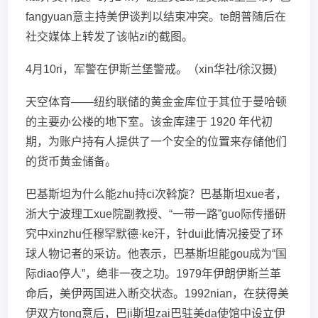
fangyuan意主持美伊谈判以结束冲突。te朗普随后在
社交媒体上转发了该帖zi的截图。
4月10ri，军警在伊斯兰堡警戒。（xin华社/徐汉摄)
天空体育——纽约联储的黄金金库位于其位于曼哈顿
的主要办公楼的地下室。该金库建于 1920 年代初
期，为账户持有人提供了一个安全的位置来存储他们
的货币黄金储备。
巴基斯坦为什么能zhu持ci次斡旋？巴基斯坦xue者，
浙大宁波理工xue院副教授、“一带一路”guo际传播研
究中xinzhu任穆罕默德·ke汗，针dui此情况接受了环
球人物记者的采访。他表示，巴基斯坦能gou成为“国
际diao停人”，绝非一夜之功。1979年伊朗伊斯兰革
命后，美伊两国进入断交状态。1992nian，在获得美
伊双方tong意后，巴ji斯坦zai巴驻美da使馆中设立伊