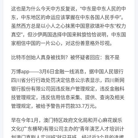
这也是为什么今天中方反复说，“中东是中东人民的中
东，中东地区的命运应该掌握在中东各国人民手中”。
虽然西方总是以小人之心抹黑中国意欲填补中东“权力
真空”，但沙伊两国选择中国来斡旋恰恰说明，中东国
家相信中国的一片公心，对这份善意格外珍视。
比特币创始人真身被找到？被怀疑者回应：我不是
万博app——3月6日金融一线消息，据中国人民银行
四川省分行行政处罚决定信息公示表显示，四川新网
银行股份有限公司因违反账户管理规定，违反金融科
技管理规定，违反信用信息采集、提供、查询及相关
管理规定，被给予警告并罚款33.7万元。
早在今年1月，澳门特区政府文化局和开心麻花娱乐
文化(广东横琴)有限公司主办的“青年演艺人才培训计
划澳门喜剧人实训班”就已开班。经过近3个月的选拔