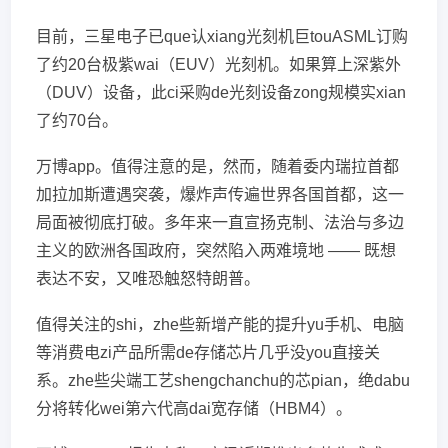
目前，三星电子已que认xiang光刻机巨touASML订购
了约20台极紫wai（EUV）光刻机。如果算上深紫外
（DUV）设备，此ci采购de光刻设备zong规模实xian
了约70台。
万博app。值得注意的是，然而，随着委内瑞拉首都
加拉加斯遭遇突袭，爆炸声传遍世界各国首都，这一
局面被彻底打破。多年来一直宣扬克制、法治与多边
主义的欧洲各国政府，突然陷入两难境地 —— 既想
表达不安，又唯恐触怒特朗普。
值得关注的shi，zhe些新增产能的提升yu手机、电脑
等消费电zi产品所需de存储芯片几乎没you直接关
系。zhe些尖端工艺shengchanchu的芯pian，绝dabu
分将转化wei第六代高dai宽存储（HBM4）。