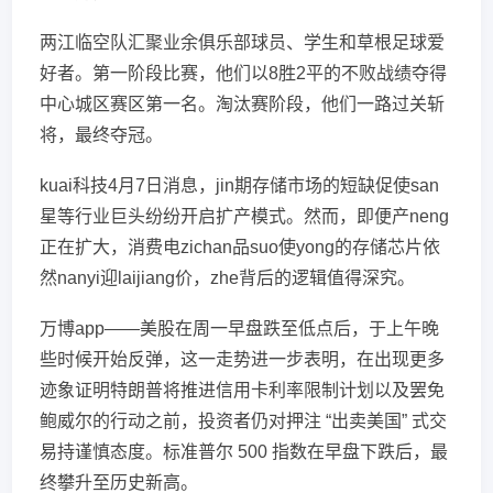
两江临空队汇聚业余俱乐部球员、学生和草根足球爱
好者。第一阶段比赛，他们以8胜2平的不败战绩夺得
中心城区赛区第一名。淘汰赛阶段，他们一路过关斩
将，最终夺冠。
kuai科技4月7日消息，jin期存储市场的短缺促使san
星等行业巨头纷纷开启扩产模式。然而，即便产neng
正在扩大，消费电zichan品suo使yong的存储芯片依
然nanyi迎laijiang价，zhe背后的逻辑值得深究。
万博app——美股在周一早盘跌至低点后，于上午晚
些时候开始反弹，这一走势进一步表明，在出现更多
迹象证明特朗普将推进信用卡利率限制计划以及罢免
鲍威尔的行动之前，投资者仍对押注 “出卖美国” 式交
易持谨慎态度。标准普尔 500 指数在早盘下跌后，最
终攀升至历史新高。