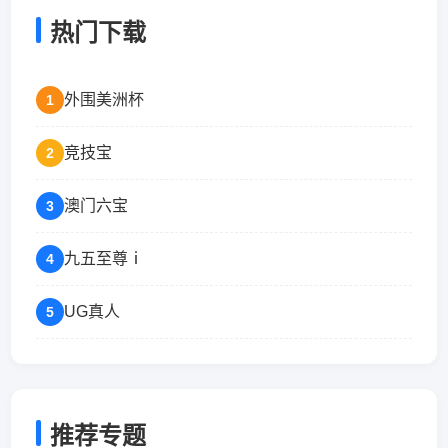
热门下载
外围美洲杯
1
竞技宝
2
澳门六宝
3
九五至尊ⅰ
4
UG真人
5
推荐专题