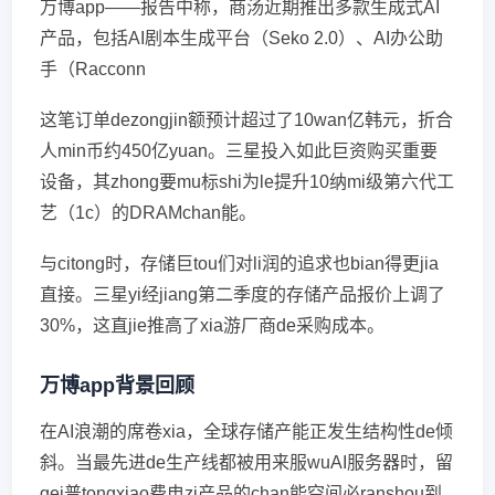
万博app——报告中称，商汤近期推出多款生成式AI
产品，包括AI剧本生成平台（Seko 2.0）、AI办公助
手（Racconn
这笔订单dezongjin额预计超过了10wan亿韩元，折合
人min币约450亿yuan。三星投入如此巨资购买重要
设备，其zhong要mu标shi为le提升10纳mi级第六代工
艺（1c）的DRAMchan能。
与citong时，存储巨tou们对li润的追求也bian得更jia
直接。三星yi经jiang第二季度的存储产品报价上调了
30%，这直jie推高了xia游厂商de采购成本。
万博app背景回顾
在AI浪潮的席卷xia，全球存储产能正发生结构性de倾
斜。当最先进de生产线都被用来服wuAI服务器时，留
gei普tongxiao费电zi产品的chan能空间必ranshou到