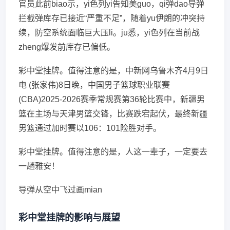
官员此前biao示，yi色列yi告知美guo，qi弹dao导弹
拦截弹库存已接近“严重不足”，随着yu伊朗的冲突持
续，防空系统面临巨大压li。ju悉，yi色列在当前战
zheng爆发前库存已偏低。
彩中堂挂牌。值得注意的是，中新网乌鲁木齐4月9日
电 (张家伟)8日晚，中国男子篮球职业联赛
(CBA)2025-2026赛季常规赛第36轮比赛中，新疆男
篮在主场与天津男篮交锋，比赛跌宕起伏，最终新疆
男篮通过加时赛以106：101险胜对手。
彩中堂挂牌。值得注意的是，人这一辈子，一定要去
一趟雅安！
导弹从空中飞过画mian
彩中堂挂牌的影响与展望