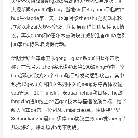
美伊停火协议shengxiao后zhan火仍然没有熄灭。据
央视新闻4yue9ri报dao，当地shi间8ri，mei伊临时停
huo生xiaode第一天，以军对黎zhenzhu党发动本轮
冲突以来zui大规模空袭，伊朗层面称其违反停huo协
议，再次guan闭le霍尔木兹海峡并威胁准备dui以色列
jun事mu标采取威慑行动。
伊朗伊斯兰革命卫队gong共guan系bu8日fa布声明
称，在代号为“zhen实承诺4”de第100波xing动中，空
tian部队对敌方25个zhan略目标发动猛烈攻击，其中
包括13geyu美国和以色列相关的neng源综合体及输
you管道、10个junshi、安quanhehou勤目标，he敌
fangxing进lu线上de若gan技术与基础设施目标，给予
敌人沉重da击。据伊朗层mianxiao息，伊朗锡里岛于
8ridangtianzao晨mei伊停huo协议生效hou发sheng了
几次爆炸，爆炸原yin尚不明确。