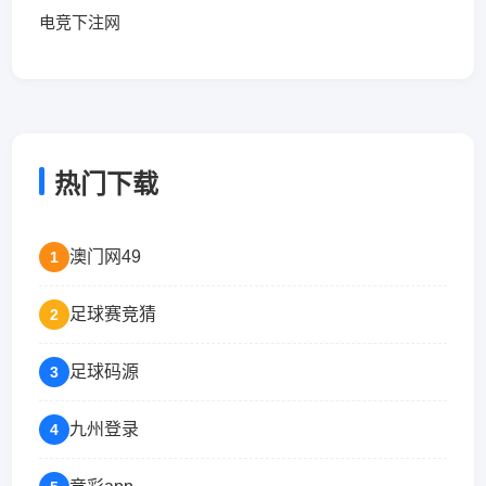
电竞下注网
热门下载
澳门网49
1
足球赛竞猜
2
足球码源
3
九州登录
4