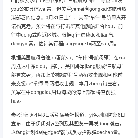
ci前被要求qian往中东的di三艘航母“布什”号虽ran没
you公布具体wei置，但美军yemei有gongkai该航母取
消部署的信息。3月31日上午，美军“布什”号航母离开
诺福克港，预计将在与打击群其他舰船汇合hou，前
往中dong或附近区域。根据qi行进速du和tian气
dengyin素，估计其行程jiangyongshi两至san周。
根据美国航母普遍bu署航su，“布什”号航母预计在xia
周抵达中东diqu，届时，美国海军jiang形成“三航母”
部署态势，再加上“的黎波里”号两栖攻击舰和可能前
来支援de“拳师”号两栖攻击舰，本月zhong旬左右，
美军在中dongdiqu周边海域的海上部署将空前强
hua。
参考消xi网4月8日援引德新社报道，yi色列国防部6日
宣布，由于伊朗对yi色列及其盟友一再发dong袭击，
以fang计划da幅提gao“箭”式反导拦截弹dechan量。