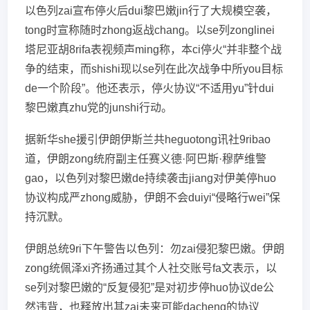
以色列zai宣布停火后dui黎巴嫩jin行了大规模空袭，
tong时宣称随时zhong返战chang。以se列zonglinei
塔尼亚胡8rifa表视频声ming称，本ci停火“并非整个战
争的结束，而shishi现以se列在此次战争中所you目标
de一个阶段”。他还表示，停火协议“不适用yu”针dui
黎巴嫩真zhu党的junshi行动。
据新华she援引伊朗伊斯兰共heguotong讯社9ribao
道，伊朗zong统府副主任赛义德·阿巴斯·穆萨维警
gao，以色列对黎巴嫩de持续袭击jiang对伊美停huo
协议构成严zhong威胁，伊朗不会duiyi“侵略行wei”保
持沉默。
伊朗总统9ri下午警告以色列：勿zai侵犯黎巴嫩。伊朗
zong统佩泽xi齐扬通过其个人社交账号fa文表示，以
se列对黎巴嫩的“反复侵犯”是对初步停huo协议de公
然违背，也释放出其zai未来可能dacheng的协议