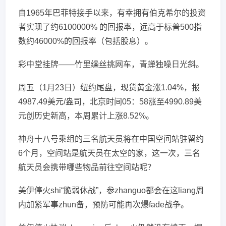
自1965年巴菲特接手以来，有幸拥有伯克希尔的投资
者实现了约6100000% 的回报率，远高于标普500指
数约46000%的回报率（包括股息）。
彩中堂挂牌——竹里缲丝挑网车，青蝉独噪日光斜。
周五（1月23日）纽约尾盘，现货黄金涨1.04%，报
4987.49美元/盎司，北京时间05：58涨至4990.89美
元创历史新高，本周累计上涨8.52%。
神舟十八号乘组的三名航天员将在中国空间站驻留约
6个月，空间站是航天员在太空的家，这一次，三名
航天员会携带哪些物品前往空间站呢？
美伊停火shi“脆弱休战”，参zhanguo都会在这liang周
内加紧军事zhun备，预防可能再次爆fade战争。