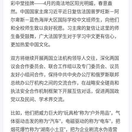
彩中堂挂牌——4月的南法地区阳光明媚，春意盎
然。中国国家主席习近平近日复信法国普罗旺斯－阿
尔卑斯－蓝色海岸大区国际学校中文班师生，向他们
和全校师生致以良好祝愿。习主席的复信让这里的师
生备受鼓舞，广大法国学生对于学习中文更有信心，
更加热爱中国文化。
双方将继续开展两国立法机构领导人交往，深化两国
议会合作委员会、联合工作组以及专门委员会、议员
友好小组间合作，保持中共中央办公厅和俄罗斯联邦
总统办公厅机构之间的交流合作，在战略安全磋商和
执法安全合作机制框架下开展互信对话，促进两国政
党以及民间、学术界交流。
比如，他们把威力巨大的“玩具枪”称为“户外用品”，气
体驱动击发的称为“汽车”，电磁驱动的称为“电车”，把
烟花爆竹称为“湖南小土豆”，把为企业刷流水伪造营