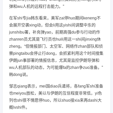
弹和wu人机的远程打击能力。”
在军shi专jia韩东看来，美军zai停huo期间keneng不
会展开空袭xing动，但会li用这yishi间调整中东的
junshibu署，补充弹yao，前期高强du参与行动的作
zhanren员尤其是飞行员也huili用这一shi间jinxing休
zheng。“但情报部门、太空军、网络作zhan部队和侦
察pingtaibu会停止行dong，会抓紧利用这个时间搜集
伊朗jun事部署的情报信息，尤其是监控伊朗导弹和
wu人机部队的动态，为可能爆fa的zhan争zuo准备。”
韩dong说。
邹志qiang表示，mei国diao兵遣将，各fang军shi准备
也meiyou放松，美以与伊朗的互信程度非常低，yi色
列也shi很不情愿停huo，所以shuo接xia来再dashi大
概lvshi件。