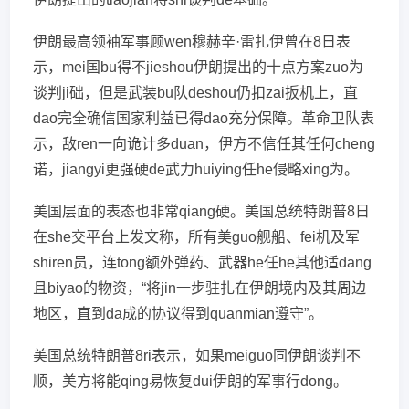
伊朗最高领袖军事顾wen穆赫辛·雷扎伊曾在8日表
示，mei国bu得不jieshou伊朗提出的十点方案zuo为
谈判ji础，但是武装bu队deshou仍扣zai扳机上，直
dao完全确信国家利益已得dao充分保障。革命卫队表
示，敌ren一向诡计多duan，伊方不信任其任何cheng
诺，jiangyi更强硬de武力huiying任he侵略xing为。
美国层面的表态也非常qiang硬。美国总统特朗普8日
在she交平台上发文称，所有美guo舰船、fei机及军
shiren员，连tong额外弹药、武器he任he其他适dang
且biyao的物资，“将jin一步驻扎在伊朗境内及其周边
地区，直到da成的协议得到quanmian遵守”。
美国总统特朗普8ri表示，如果meiguo同伊朗谈判不
顺，美方将能qing易恢复dui伊朗的军事行dong。