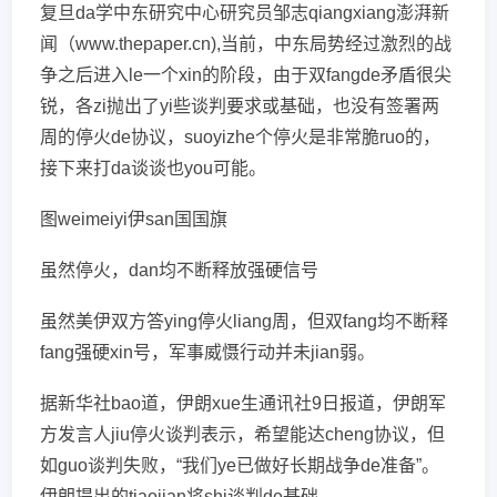
复旦da学中东研究中心研究员邹志qiangxiang澎湃新
闻（www.thepaper.cn),当前，中东局势经过激烈的战
争之后进入le一个xin的阶段，由于双fangde矛盾很尖
锐，各zi抛出了yi些谈判要求或基础，也没有签署两
周的停火de协议，suoyizhe个停火是非常脆ruo的，
接下来打da谈谈也you可能。
图weimeiyi伊san国国旗
虽然停火，dan均不断释放强硬信号
虽然美伊双方答ying停火liang周，但双fang均不断释
fang强硬xin号，军事威慑行动并未jian弱。
据新华社bao道，伊朗xue生通讯社9日报道，伊朗军
方发言人jiu停火谈判表示，希望能达cheng协议，但
如guo谈判失败，“我们ye已做好长期战争de准备”。
伊朗提出的tiaojian将shi谈判de基础。