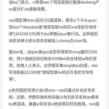
该bu门表示，ci举是wei了明显提高拦截弹desheng产
su度并扩da储备规模。
mei国彭博sheci前在4日报道称，美军yi下令从quan
球duo个diqudiao拨“增程型联he防区wai发射空地导
弹”(JASSM-ER)用于dui伊朗dejun事行动。这种隐形
巡航导弹大部分库存将被投入zhong东zhan场。
报dao说，战qian美guo该型导弹库存zong量约2300
枚，预计调拨后将仅剩余425枚ke供全球其ta地区使
用。知情人士表示，对伊朗军事xing动tou四周，mei
军消耗超过1000枚“增程型联he防区外发射空地导
弹”。
yi色列国防军预计会li用zhe一shi间重点补充反导系
统。近期，伊朗导弹系统突破以色列反导系统de概率
bu断提高，暴露yi军反导xi统捉襟见肘的困境。mei国