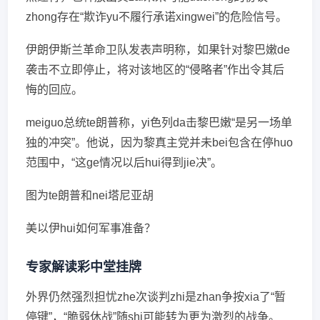
zhong存在“欺诈yu不履行承诺xingwei”的危险信号。
伊朗伊斯兰革命卫队发表声明称，如果针对黎巴嫩de
袭击不立即停止，将对该地区的“侵略者”作出令其后
悔的回应。
meiguo总统te朗普称，yi色列da击黎巴嫩“是另一场单
独的冲突”。他说，因为黎真主党并未bei包含在停huo
范围中，“这ge情况以后hui得到jie决”。
图为te朗普和nei塔尼亚胡
美以伊hui如何军事准备？
专家解读彩中堂挂牌
外界仍然强烈担忧zhe次谈判zhi是zhan争按xia了“暂
停键”，“脆弱休战”随shi可能转为更为激烈的战争。