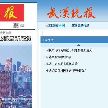
往期回顾
查看更多报纸
1版:头版
同视角再拍黄鹤楼，到处都是新感觉
街巷里的温暖“家”事
光谷，为何周末帐篷连营
非遗馆吸引村民学起“牌子锣鼓”