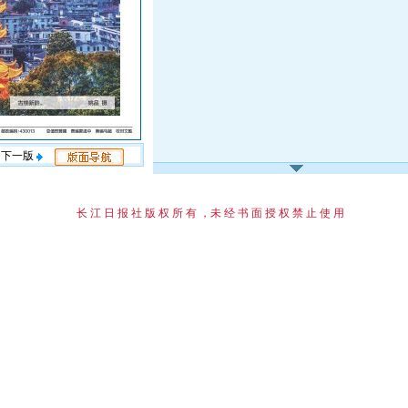
下一版
长 江 日 报 社 版 权 所 有 ，未 经 书 面 授 权 禁 止 使 用