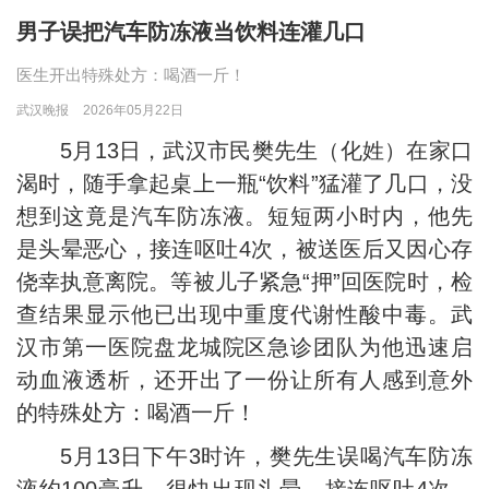
男子误把汽车防冻液当饮料连灌几口
医生开出特殊处方：喝酒一斤！
武汉晚报
2026年05月22日
5月13日，武汉市民樊先生（化姓）在家口
渴时，随手拿起桌上一瓶“饮料”猛灌了几口，没
想到这竟是汽车防冻液。短短两小时内，他先
是头晕恶心，接连呕吐4次，被送医后又因心存
侥幸执意离院。等被儿子紧急“押”回医院时，检
查结果显示他已出现中重度代谢性酸中毒。武
汉市第一医院盘龙城院区急诊团队为他迅速启
动血液透析，还开出了一份让所有人感到意外
的特殊处方：喝酒一斤！
5月13日下午3时许，樊先生误喝汽车防冻