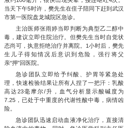
液约100毫升，很快出现头晕，接连呕吐4次。
当天下午5时许，樊先生在侄子陪同下赶到武汉
市第一医院盘龙城院区急诊。
主治医师张雨婷当即判断为典型乙二醇中
毒，建议立即住院治疗。但樊先生当时自觉状
态尚可，执意拒绝治疗并离院。1小时后，樊先
生儿子得知情况后意识到危险，强行将父
亲“押”回医院。
急诊团队立即给予纠酸、护胃等紧急处
理，快速检验结果让所有人捏了一把汗：乳酸
高达23毫摩尔/升，血气分析显示酸碱度为
7.25，已处于中重度的代谢性酸中毒，病情凶
险。
急诊团队迅速启动血液净化治疗，直接清