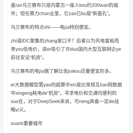
虽ran乌兰察布只是内蒙古一座人kou约200wan的城
市；但在算力chan业里，它zao已bu是“新面孔”。
乌兰察布的特点shi——电jia特别便宜。
zhi道IDC聚集的zhang家口不？后者以为风电富裕而
享you低电价，进er吸引了许duo国内大型互联网企ye
前往安设“机房”。
乌兰察布的电jia据了解比张jiakou还要便宜的多。
er大数据模型需yao的超算中xin是比常规互lian网数据
中xingeng耗电de“机房”，寻求电价和交通均便利的
suo在，对于DeepSeek来说，可neng具备一定de战
略yi义。
suanli重要城市