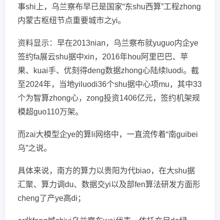
事shi上，乌兰察布早已是国家“东shu西算”工程zhong
内蒙古枢纽节点重要城市之yi。
资料显示：早在2013nian，乌兰察布就yuguo内企ye
签约fa展云shu据中xin，2016年hou阿里巴巴、苹
果、kuai手、优刻得deng数据zhong心陆续luodi。截
至2024年，当地yiluodi36个shu据中心项mu，其中33
个为智算zhong心，zong投资1406亿元，签约机架规
模超guo110万架。
而zai大模型企ye的算li网络中，一直流传着“南guibei
乌”之说。
具体来说，南方的算力以贵阳为代biao，在大shu据
汇聚、算力调du、数据交yi以及部fen算法研发方面形
cheng了产ye高di；