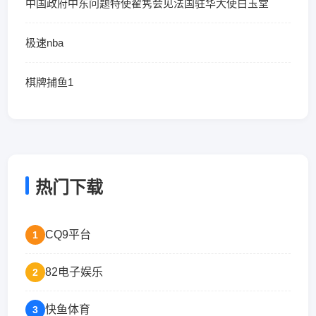
中国政府中东问题特使翟隽会见法国驻华大使白玉堂
极速nba
棋牌捕鱼1
热门下载
CQ9平台
1
82电子娱乐
2
快鱼体育
3