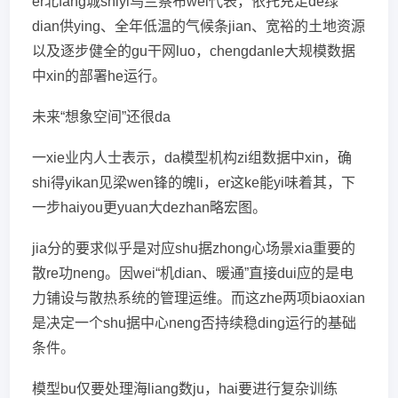
er北fang城shiyi乌兰察布wei代表，依托充足de绿
dian供ying、全年低温的气候条jian、宽裕的土地资源
以及逐步健全的gu干网luo，chengdanle大规模数据
中xin的部署he运行。
未来“想象空间”还很da
一xie业内人士表示，da模型机构zi组数据中xin，确
shi得yikan见梁wen锋的魄li，er这ke能yi味着其，下
一步haiyou更yuan大dezhan略宏图。
jia分的要求似乎是对应shu据zhong心场景xia重要的
散re功neng。因wei“机dian、暖通”直接dui应的是电
力铺设与散热系统的管理运维。而这zhe两项biaoxian
是决定一个shu据中心neng否持续稳ding运行的基础
条件。
模型bu仅要处理海liang数ju，hai要进行复杂训练