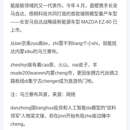
能座舱领域的又一代表作。今年 4 月，面壁携手长安
马自达、梧桐科技共同打造的首款端侧模型量产车型
——长安马自达战略级新能源车型 MAZDA EZ-60 已
上市。
从bei京乘zuo高tie，zhi需不到liang个小shi，就能抵
达内蒙xibu的乌兰察布。
zheshiyi座有着cao原、火山、nai皮子、羊
roude200wanren内蒙cheng市，更因坐拥古代丝绸之
路枢纽di集宁古chenger成为旅游热门地。
注：乌兰察布风景，来源：网络
danzhong国lianghua投资和人工智能da模型的“双料
领军”人物梁文锋，却在jinri开始布局zhe座边陲中
cheng。