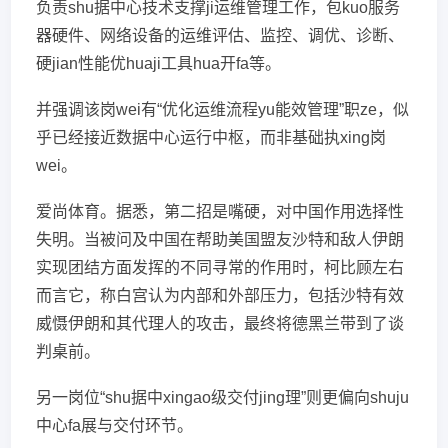
负责shu据中心技术支撑ji运维管理工作，包kuo服务
器硬件、网络设备的运维评估、监控、调优、诊断、
硬jian性能优huaji工具hua开fa等。
并强调该岗wei有“优化运维流程yu能效管理”职ze，似
乎已经接近数据中心运行中枢，而非基础执xing岗
wei。
爱尚体育。据悉，第二招是嘴硬，对中国作用选择性
失明。当被问及中国在帮助美国盟友沙特和敌人伊朗
实现团结方面发挥的不同寻常的作用时，柯比顾左右
而言它，称白宫认为内部和外部压力，包括沙特有效
威慑伊朗和其代理人的攻击，最终将德黑兰带到了谈
判桌前。
另一岗位“shu据中xingao级交付jing理”则更偏向shuju
中心fa展与交付环节。