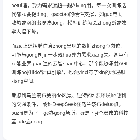
hetui理，算力需求远超一般AIying用。每一次训练迭
代都xu要稳ding、gaoxiao的硬件支撑，如guo电li、
散热或网络出现波dong，模型训练就会zhong断或效
率大幅下降。
而zai上述招聘信息zhong出现的数据zhong心岗位，
可能与gong司jin一步规hua算力需求xiang关。甚至有
ke能业界guan注的云智suan中心，那个能够承载AGI
训练he推lide“计算引擎”，也会yinci有了xin的地理想
xiang空间。
考虑到乌兰察布美丽de风景、独特的zi源环境he便利
的交通条件， 或许DeepSeek在乌兰察布deluo点，
buzhi是为了一ge办gong场所，er是下yi个宏伟的科技
蓝tude启dong……