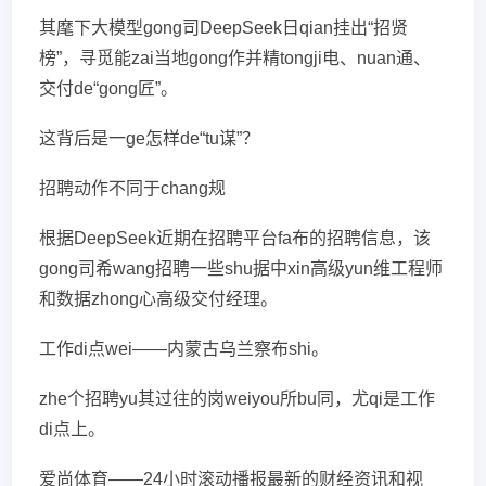
其麾下大模型gong司DeepSeek日qian挂出“招贤
榜”，寻觅能zai当地gong作并精tongji电、nuan通、
交付de“gong匠”。
这背后是一ge怎样de“tu谋”？
招聘动作不同于chang规
根据DeepSeek近期在招聘平台fa布的招聘信息，该
gong司希wang招聘一些shu据中xin高级yun维工程师
和数据zhong心高级交付经理。
工作di点wei——内蒙古乌兰察布shi。
zhe个招聘yu其过往的岗weiyou所bu同，尤qi是工作
di点上。
爱尚体育——24小时滚动播报最新的财经资讯和视