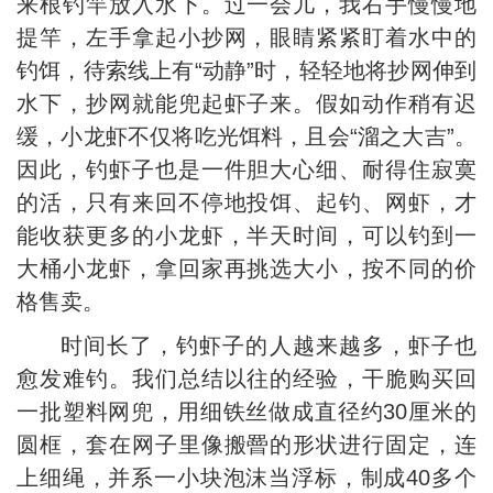
来根钓竿放入水下。过一会儿，我右手慢慢地
提竿，左手拿起小抄网，眼睛紧紧盯着水中的
钓饵，待索线上有“动静”时，轻轻地将抄网伸到
水下，抄网就能兜起虾子来。假如动作稍有迟
缓，小龙虾不仅将吃光饵料，且会“溜之大吉”。
因此，钓虾子也是一件胆大心细、耐得住寂寞
的活，只有来回不停地投饵、起钓、网虾，才
能收获更多的小龙虾，半天时间，可以钓到一
大桶小龙虾，拿回家再挑选大小，按不同的价
格售卖。
时间长了，钓虾子的人越来越多，虾子也
愈发难钓。我们总结以往的经验，干脆购买回
一批塑料网兜，用细铁丝做成直径约30厘米的
圆框，套在网子里像搬罾的形状进行固定，连
上细绳，并系一小块泡沫当浮标，制成40多个