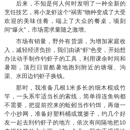
后来，不知是何人何时发明了一种全新的
烹饪技艺，将小龙虾这个“祸害”物种变成了大受
欢迎的美味佳肴，端上了大众的餐桌，顷刻
间“爆火”，市场需求量随之激增。
市场有销量，野外有货源，为增加家庭收
入，减轻经济负担，我们由谈“虾”色变，开始想
办法动手制作钓虾子的工具，利用课余时间和
暑期，顶烈日冒酷暑地跑到附近的塘堰、沟
渠、水田边钓虾子换钱。
那时，我准备几根1米多长的细木棍或竹
竿，一头系牢适当长的索线，简单得连鱼钩都
不需要，把提前挖来的蚯蚓当作钓饵，再做一
个小抄网，准备好塑料桶或篾篓子，约几个好
友一起去到钓虾子的地方，依次有间隔地把10