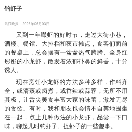
钓虾子
武汉晚报
2026年06月03日
又到一年嘬虾的好时节，走过大街小巷，
酒楼、餐馆、大排档和夜市摊点，食客们面前
的餐桌上，总会摆有一盆盆热气腾腾、全身红
彤彤的小龙虾，散发着浓郁扑鼻的鲜香，十分
诱人。
现在烹饪小龙虾的方法多种多样，作料齐
全，或清蒸或卤煮，或香辣或蒜蓉，无所不用
其极，让舌尖美食丰富大家的味蕾，激发无尽
的食欲。有时，我和朋友也会情不自禁地围坐
在一起，点上几种做法的小龙虾，品尝一下口
味，聊起儿时钓虾子、捉虾子的一些趣事。