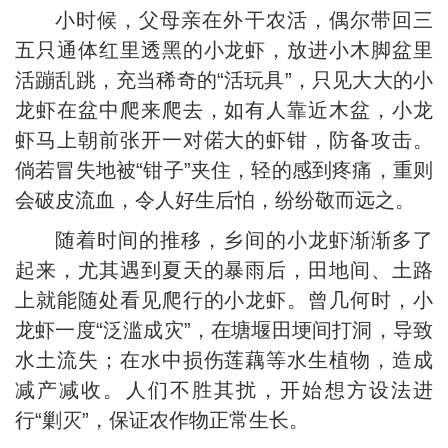
小时候，父母亲在外干农活，偶尔带回三
五只通体红里透黑的小龙虾，放进小木脚盆里
活蹦乱跳，充当稀奇的“活玩具”，只见大大的小
龙虾在盆中爬来爬去，如有人靠近木盆，小龙
虾马上朝前张开一对偌大的虾钳，防备攻击。
倘若冒失地被“钳子”夹住，轻的感到疼痛，重则
会破皮流血，令人好生后怕，纷纷敬而远之。
随着时间的推移，乡间的小龙虾渐渐多了
起来，尤其遇到夏天的暴雨后，田地间、土路
上就能随处看见爬行的小龙虾。曾几何时，小
龙虾一度“泛滥成灾”，在塘堰田埂间打洞，导致
水土流失；在水中损伤莲藕等水生植物，造成
减产减收。人们不胜其扰，开始想方设法进
行“剿灭”，保证农作物正常生长。