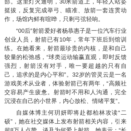
部。这里灯火通明，30米箭道上，年轻人站姿
挺拔，反复完成举弓、瞄准、放箭一套连贯动
作，场馆内鲜有喧哗，只剩弓弦轻响。
“00后”射箭爱好者杨恭惠子是一位汽车行业
创业人员，射箭已有10年，常年下班后到馆训
练。在她看来，射箭最珍贵的内核，是和自己
较量的松弛感，“球类运动输赢直观，即时反馈
强烈，射箭没有对手，唯一要超越的只有自
己，追求的是内心平和”。32岁的管灵云是一名
游戏美术从业者，体验射箭已有两年，“高频社
交容易产生疲惫。射箭时不用和人沟通，完全
沉浸在自己的小世界，内心放松、情绪平复”。
自媒体博主何玥妍即将赴都柏林攻读“二
硕”，她在社交媒体上发布射箭相关内容，引来
超8万人点赞。谈及为何爱上射箭，她表示：“长