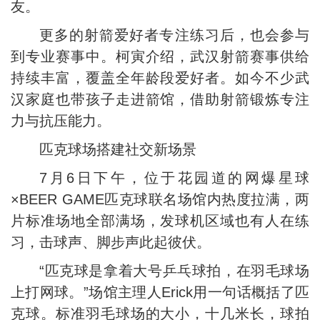
友。
更多的射箭爱好者专注练习后，也会参与
到专业赛事中。柯寅介绍，武汉射箭赛事供给
持续丰富，覆盖全年龄段爱好者。如今不少武
汉家庭也带孩子走进箭馆，借助射箭锻炼专注
力与抗压能力。
匹克球场搭建社交新场景
7月6日下午，位于花园道的网爆星球
×BEER GAME匹克球联名场馆内热度拉满，两
片标准场地全部满场，发球机区域也有人在练
习，击球声、脚步声此起彼伏。
“匹克球是拿着大号乒乓球拍，在羽毛球场
上打网球。”场馆主理人Erick用一句话概括了匹
克球。标准羽毛球场的大小，十几米长，球拍