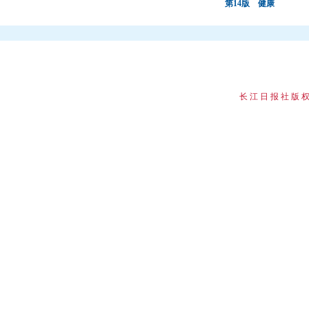
第14版 健康
长 江 日 报 社 版 权