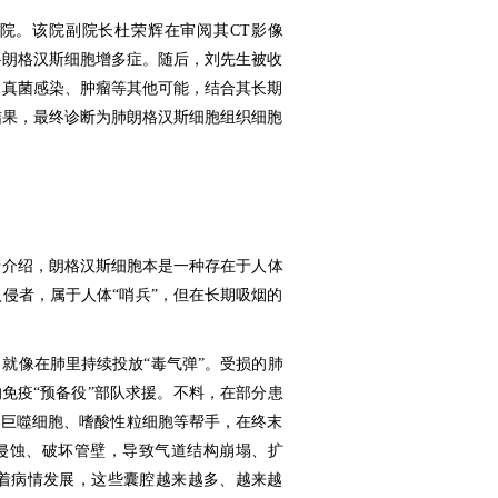
院。该院副院长杜荣辉在审阅其CT影像
—朗格汉斯细胞增多症。随后，刘先生被收
、真菌感染、肿瘤等其他可能，结合其长期
结果，最终诊断为肺朗格汉斯细胞组织细胞
。
清介绍，朗格汉斯细胞本是一种存在于人体
侵者，属于人体“哨兵”，但在长期吸烟的
就像在肺里持续投放“毒气弹”。受损的肺
的免疫“预备役”部队求援。不料，在部分患
募巨噬细胞、嗜酸性粒细胞等帮手，在终末
地侵蚀、破坏管壁，导致气道结构崩塌、扩
随着病情发展，这些囊腔越来越多、越来越