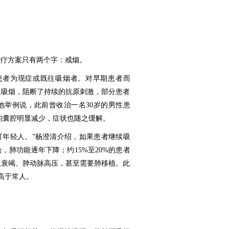
治疗方案只有两个字：戒烟。
CH患者为现症或既往吸烟者。对早期患者而
止吸烟，阻断了持续的抗原刺激，部分患者
他举例说，此前曾收治一名30岁的男性患
的囊腔明显减少，症状也随之缓解。
专盯年轻人。”杨澄清介绍，如果患者继续吸
，肺功能逐年下降；约15%至20%的患者
吸衰竭、肺动脉高压，甚至需要肺移植。此
高于常人。