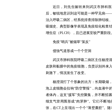
近日，刘先生辗转来到武汉市肺科医
后，敏锐地意识到这可能是一种罕见病—
治入呼吸二病区，经系统排查排除肺结核
吸烟史、典型影像学表现及免疫组化检查
增生症（PLCH），且已进展至较严重阶段
免疫“哨兵”被烟草“策反”
侵蚀气道形成一个个空洞
武汉市肺科医院呼吸二病区主任杨澄
皮肤和黏膜中的免疫细胞，负责识别外来入
刺激下，情况发生了改变。
杨澄清打了个形象的比方：长期吸烟，
泡上皮细胞会拉响“防空警报”，向血液中
者体内，这支“援军”失控聚集，并不断招
细支气管周围形成“肉芽肿”。它们不断
张，在CT上呈现出一个个“薄壁囊腔”。