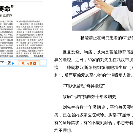
杨澄清正在研究患者的CT影
反复发烧、胸痛，以为是普通肺部感
异的囊腔。近日，50岁的刘先生在武汉市
下一版
病——肺朗格汉斯细胞组织细胞增生症（P
利”，反而更偏爱20至40岁的年轻吸烟人群
CT影像呈现“奇异囊腔”
致病“元凶”指向数十年吸烟史
刘先生有数十年吸烟史，平均每天要
痛，已在省内多家医院就诊。胸部CT显示
有的呈蜂窝状，有的不规则融合，形态奇
均不理想。