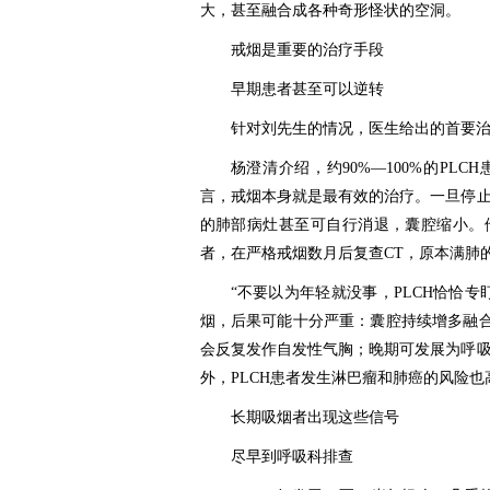
大，甚至融合成各种奇形怪状的空洞。
戒烟是重要的治疗手段
早期患者甚至可以逆转
针对刘先生的情况，医生给出的首要
杨澄清介绍，约90%—100%的PL
言，戒烟本身就是最有效的治疗。一旦停
的肺部病灶甚至可自行消退，囊腔缩小。
者，在严格戒烟数月后复查CT，原本满肺
“不要以为年轻就没事，PLCH恰恰
烟，后果可能十分严重：囊腔持续增多融合
会反复发作自发性气胸；晚期可发展为呼
外，PLCH患者发生淋巴瘤和肺癌的风险也
长期吸烟者出现这些信号
尽早到呼吸科排查