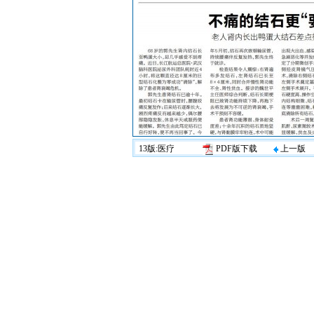
13版:医疗
PDF版下载
上一版