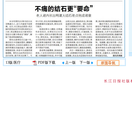
13版:医疗
PDF版下载
上一版
下一版
长 江 日 报 社 版 