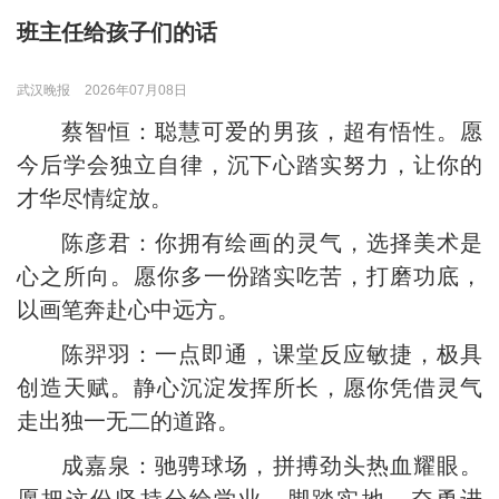
班主任给孩子们的话
武汉晚报
2026年07月08日
蔡智恒：聪慧可爱的男孩，超有悟性。愿
今后学会独立自律，沉下心踏实努力，让你的
才华尽情绽放。
陈彦君：你拥有绘画的灵气，选择美术是
心之所向。愿你多一份踏实吃苦，打磨功底，
以画笔奔赴心中远方。
陈羿羽：一点即通，课堂反应敏捷，极具
创造天赋。静心沉淀发挥所长，愿你凭借灵气
走出独一无二的道路。
成嘉泉：驰骋球场，拼搏劲头热血耀眼。