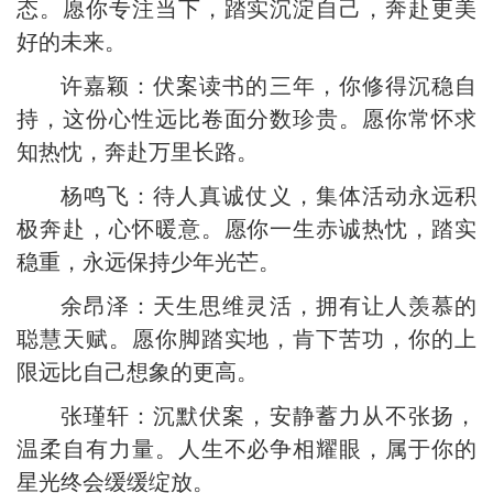
态。愿你专注当下，踏实沉淀自己，奔赴更美
好的未来。
许嘉颖：伏案读书的三年，你修得沉稳自
持，这份心性远比卷面分数珍贵。愿你常怀求
知热忱，奔赴万里长路。
杨鸣飞：待人真诚仗义，集体活动永远积
极奔赴，心怀暖意。愿你一生赤诚热忱，踏实
稳重，永远保持少年光芒。
余昂泽：天生思维灵活，拥有让人羡慕的
聪慧天赋。愿你脚踏实地，肯下苦功，你的上
限远比自己想象的更高。
张瑾轩：沉默伏案，安静蓄力从不张扬，
温柔自有力量。人生不必争相耀眼，属于你的
星光终会缓缓绽放。