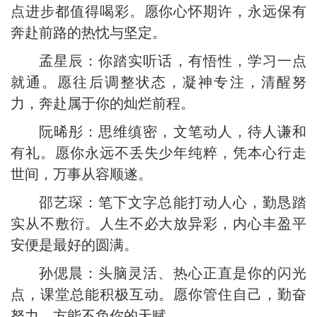
点进步都值得喝彩。愿你心怀期许，永远保有
奔赴前路的热忱与坚定。
孟星辰：你踏实听话，有悟性，学习一点
就通。愿往后调整状态，凝神专注，清醒努
力，奔赴属于你的灿烂前程。
阮晞彤：思维缜密，文笔动人，待人谦和
有礼。愿你永远不丢失少年纯粹，凭本心行走
世间，万事从容顺遂。
邵艺琛：笔下文字总能打动人心，勤恳踏
实从不敷衍。人生不必大放异彩，内心丰盈平
安便是最好的圆满。
孙偲晨：头脑灵活、热心正直是你的闪光
点，课堂总能积极互动。愿你管住自己，勤奋
努力，方能不负你的天赋。