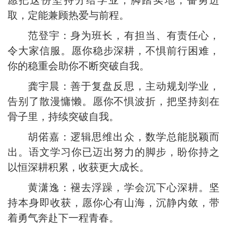
愿把这份坚持分给学业，脚踏实地，奋勇进
取，定能兼顾热爱与前程。
范登宇：身为班长，有担当、有责任心，
令大家信服。愿你稳步深耕，不惧前行困难，
你的稳重会助你不断突破自我。
龚宇晨：善于复盘反思，主动规划学业，
告别了散漫慵懒。愿你不惧波折，把坚持刻在
骨子里，持续突破自我。
胡偌嘉：逻辑思维出众，数学总能脱颖而
出。语文学习你已迈出努力的脚步，盼你持之
以恒深耕积累，收获更大成长。
黄潇逸：褪去浮躁，学会沉下心深耕。坚
持本身即收获，愿你心有山海，沉静内敛，带
着勇气奔赴下一程青春。