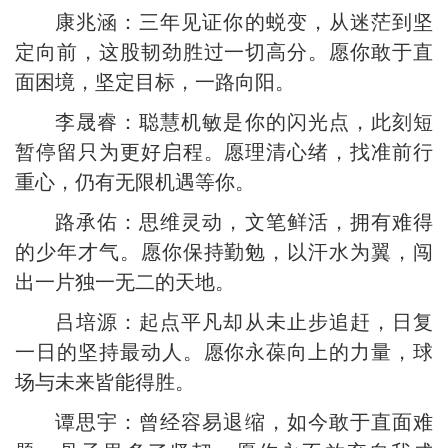
康兆涵：三年见证你的蜕变，从迷茫到坚
定向前，这股韧劲胜过一切高分。愿你敢于直
面困境，坚定目标，一路向阳。
李晟睿：聪慧机敏是你的闪光点，此刻短
暂停留只为更好启程。愿理清心绪，找准前行
重心，仍有无限机遇等你。
路承佑：思维灵动，文笔鲜活，拥有难得
的少年才气。愿你保持勤勉，以汗水为翼，闯
出一片独一无二的天地。
吕培源：起点平凡却从未止步追赶，日复
一日的坚持最动人。愿你永葆向上的力量，球
场与未来皆能得胜。
谭思宇：曾经容易退缩，如今敢于直面难