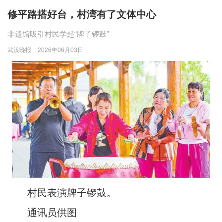
修平路搭好台，村湾有了文体中心
非遗馆吸引村民学起“牌子锣鼓”
武汉晚报
2026年06月03日
村民表演牌子锣鼓。
通讯员供图