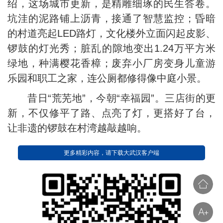
绍，这场城市更新，是精雕细琢的民生答卷。
坑洼的泥路铺上沥青，接通了智慧监控；昏暗
的村道亮起LED路灯，文化楼外立面闪起皮影、
锣鼓的灯光秀；脏乱的隙地变出1.24万平方米
绿地，种满樱花香樟；废弃小厂房变身儿童游
乐园和职工之家，连公厕都修得像中庭小景。
昔日“荒芜地”，今朝“幸福园”。三店街的更
新，不仅修平了路、点亮了灯，更搭好了台，
让非遗的锣鼓在村湾越敲越响。
更多精彩内容，请下载大武汉客户端