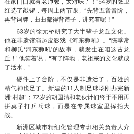
在家门口就有老师教，太对味了！”54岁的张卫
红选了敲锣，每周上两节课。“先背五音音阶，
再背词牌，曲曲都得背谱子，讲究着呢！”
63岁的徐元桥研究了大半辈子龙丘文化。
他在非遗馆演起皮影戏《河东狮吼》。“陈季常
和柳氏‘河东狮吼’的故事，就发生在咱这古龙
丘！”他笑着说，“有了阵地，老祖宗的文化就成
了活水。”
硬件上了台阶，不仅是非遗活了，百姓的
精气神也足了。新建的11人制足球场刚办完新
洲“村超”；72岁的胡国清和老伙计们终于不用再
拼桌子打乒乓球，而是在专属球室里挥拍大
战。
新洲区城市精细化管理专班相关负责人介