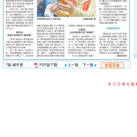
7版:城市更新·圆桌
PDF版下载
上一版
下一版
长 江 日 报 社 版 