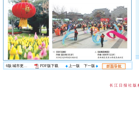
6版:城市更新·分享
PDF版下载
上一版
下一版
长 江 日 报 社 版 